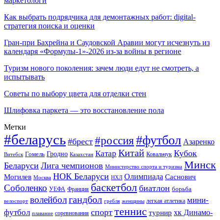
маркетологи
Как выбрать подрядчика для демонтажных работ: digital-
стратегия поиска и оценки
Гран-при Бахрейна и Саудовской Аравии могут исчезнуть из
календаря «Формулы-1»-2026 из-за войны в регионе
Туризм нового поколения: зачем люди едут не смотреть, а
испытывать
Советы по выбору цвета для отделки стен
Шлифовка паркета — это восстановление пола
Метки
#беларусь
#футбол
#россия
#брест
Азаренко
Китай
Кубок
Катар
Гомель
Гродно
Казахстан
Ковальчук
Витебск
Минск
Беларуси
Лига чемпионов
Министерство спорта и туризма
НОК Беларуси
Олимпиада
Могилев
Саснович
Москва
НХЛ
баскетбол
Соболенко
биатлон
борьба
УЕФА
Франция
гандбол
волейбол
мини-
легкая атлетика
гребля
женщины
велоспорт
теннис
спорт
футбол
хк Динамо-
турнир
соревнования
плавание