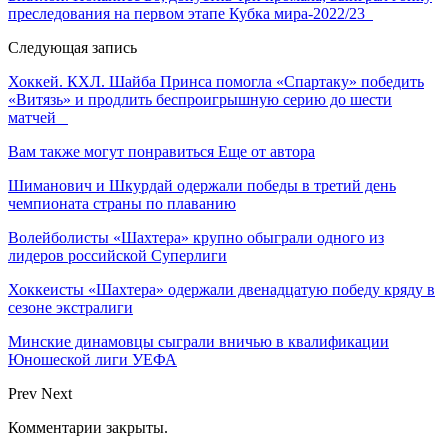
преследования на первом этапе Кубка мира-2022/23
Следующая запись
Хоккей. КХЛ. Шайба Принса помогла «Спартаку» победить
«Витязь» и продлить беспроигрышную серию до шести
матчей
Вам также могут понравиться
Еще от автора
Шиманович и Шкурдай одержали победы в третий день
чемпионата страны по плаванию
Волейболисты «Шахтера» крупно обыграли одного из
лидеров российской Суперлиги
Хоккеисты «Шахтера» одержали двенадцатую победу кряду в
сезоне экстралиги
Минские динамовцы сыграли вничью в квалификации
Юношеской лиги УЕФА
Prev
Next
Комментарии закрыты.