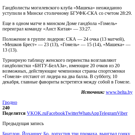
Гандболисты могилевского клуба «Машека» неожиданно
уступили в Минске столичному БГУФК-СКА со счетом 28:29.
Еще в одном матче в минском Доме гандбола «Гомель»
переиграл команду «Аист Китая» — 33:27.
Положение в группе лидеров: СКА — 24 очка (13 матчей),
«Мешков Брест» — 23 (13), «Гомель» — 15 (14), «Машека» —
13 (13).
Турнирную таблицу женского первенства возглавляют
гандболистки «БНТУ-БелАЗа», имеющие 20 очков из 20
возможных, действующие чемпионки страны спортсменки
«Гомеля» отстают от лидера на два балла. В субботу, 10
декабря, главные фавориты встретятся между собой в Гомеле.
Источник:
www.belta.by
Гродно
240
Поделится
VK
OK.ru
Facebook
Twitter
WhatsApp
Telegram
Viber
Предыдущая запись
Биатлон. Йоханнес Бо, допустив три промаха, выиграл гонку