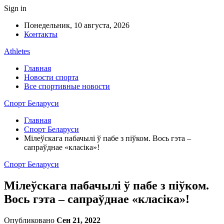
Sign in
Понедельник, 10 августа, 2026
Контакты
Athletes
Главная
Новости спорта
Все спортивные новости
Спорт Беларуси
Главная
Спорт Беларуси
Мілеўскага пабачылі ў пабе з піўком. Вось гэта –
сапраўднае «класіка»!
Спорт Беларуси
Мілеўскага пабачылі ў пабе з піўком.
Вось гэта – сапраўднае «класіка»!
Опубликовано
Сен 21, 2022