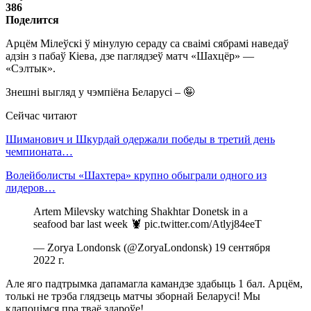
386
Поделится
Арцём Мілеўскі ў мінулую сераду са сваімі сябрамі наведаў
адзін з пабаў Кіева, дзе паглядзеў матч «Шахцёр» —
«Сэлтык».
Знешні выгляд у чэмпіёна Беларусі – 🤪
Сейчас читают
Шиманович и Шкурдай одержали победы в третий день
чемпионата…
Волейболисты «Шахтера» крупно обыграли одного из
лидеров…
Artem Milevsky watching Shakhtar Donetsk in a
seafood bar last week 🦞 pic.twitter.com/Atlyj84eeT
— Zorya Londonsk (@ZoryaLondonsk) 19 сентября
2022 г.
Але яго падтрымка дапамагла камандзе здабыць 1 бал. Арцём,
толькі не трэба глядзець матчы зборнай Беларусі! Мы
клапоцімся пра тваё здароўе!