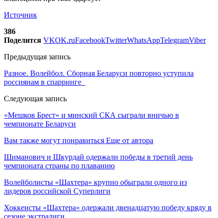
Источник
386
Поделится
VK
OK.ru
Facebook
Twitter
WhatsApp
Telegram
Viber
Предыдущая запись
Разное. Волейбол. Сборная Беларуси повторно уступила
россиянам в спарринге
Следующая запись
«Мешков Брест» и минский СКА сыграли вничью в
чемпионате Беларуси
Вам также могут понравиться
Еще от автора
Шиманович и Шкурдай одержали победы в третий день
чемпионата страны по плаванию
Волейболисты «Шахтера» крупно обыграли одного из
лидеров российской Суперлиги
Хоккеисты «Шахтера» одержали двенадцатую победу кряду в
сезоне экстралиги