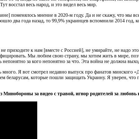
Тут восстал весь народ, и это видел весь мир.
аине] поменялось мнение в 2020-м году. Да и не скажу, что мы вс
изошло два года назад, то 99,9% украинцев вспомнили 2014 год, 
, не приходите к нам [вместе с Россией], не умирайте, не надо это
фицировать. Мы любим свою страну, мы хотим жить в мире, поэтом
 непонятно за кого непонятно за что. Эта война не должна выхо
ь много. Я вот смотрел недавно выпуск про фанатов минского «
м беларусам, которые пошли защищать Украину. Я уверен, что п
з Минобороны за видео с травой, игнор родителей за любовь 