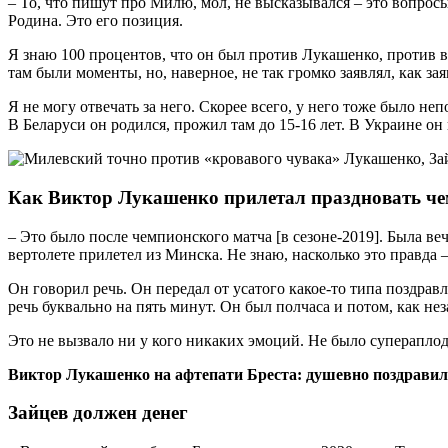
– То, что пишут про Милю, мол, не высказывался – это вопросы
Родина. Это его позиция.
Я знаю 100 процентов, что он был против Лукашенко, против в
там были моменты, но, наверное, не так громко заявлял, как за
Я не могу отвечать за него. Скорее всего, у него тоже было не
В Беларуси он родился, прожил там до 15-16 лет. В Украине он
Как Виктор Лукашенко прилетал праздновать че
– Это было после чемпионского матча [в сезоне-2019]. Была веч
вертолете прилетел из Минска. Не знаю, насколько это правда –
Он говорил речь. Он передал от усатого какое-то типа поздравл
речь буквально на пять минут. Он был полчаса и потом, как нез
Это не вызвало ни у кого никаких эмоций. Не было супераплод
Виктор Лукашенко на афтепати Бреста: душевно поздравил с
Зайцев должен денег