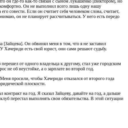
что он где-то как-то связан с сыном Лукашенко [Виктором], но
ло комфортно. Он не выполнил всего лишь одну нашу
его совести. Если он считает себя человеком слова, считает,
онимаю, он не планирует рассчитываться. У него есть передо
[Зайцева]. Он обвинял меня в том, что я не заставил
. У Хачериди есть свой юрист, они сами решают судьбу.
б перешел от одного владельца к другому, стал уже городским
с не об неустойке, а о зарплате во второй год.
 Меня просили, чтобы Хачериди отказался от второго года
юридической плоскости.
контракт на год. Я сказал Зайцеву, давайте на год, а дальше
 клуб перестал выполнять свои обязательства. В этой ситуации