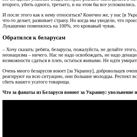
второго, убить одного, третьего, и на этом бы все успокоились. 
И после этого как к нему относиться? Конечно же, у нас [в Укр
что-то делает, развивает страну. Но когда мы увидели, что про
Лукашенко поменялось на 100%, это кровавый чувак.
Обратился к беларусам
– Хочу сказать: ребята, беларусы, пожалуйста, не делайте этого
неонацизма – ничего. Нас не надо освобождать, не надо денаци
возможности сдаться в плен, остаться живыми. Не идти умирать
Очень много беларусов воюет [за Украину], добровольцев очен
реагируют на всю ситуацию, они большие молодцы. Респект все
сбить вашего усатого товарища.
Что за фанаты из Беларуси воюют за Украину: увольнение и