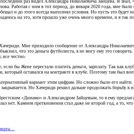
в последний раз видел Александра Николаевича Зайцева. Я знал, 
лова. Работая с ним в тот период, до января 2020 года, мне бы
бещал и до этого всегда выполнял условия. Но пусть это будет на 
 надеюсь на это, хотя прошло уже очень много времени, и я так п
 Хачериди. Мне приходило сообщение от Александра Николаевича 
объяснил, что это деньги футболиста, я не могу ему это говорить
 все честно.
, если бы Жене перестали платить деньги, зарплату. Так как клу
 который оставался на контракте в клубе. Поэтому там был вопро
альтернативный вариант этим цифрам. Но сложно было его найти.
ема закрывается. Но Хачериди решил дальше продолжать борьбу в 
брестским «Динамо» и Александром Зайцевым, то я ему предлагал 
ал нет. Камнем преткновения стал даже не второй год, а то, что
ионата…