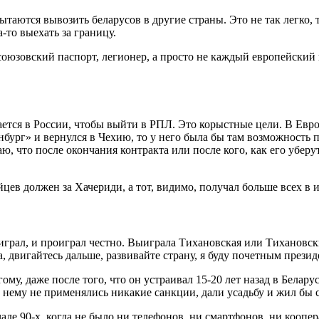
ытаются вывозить беларусов в другие страны. Это не так легко, т
-то выехать за границу.
осоюзовский паспорт, легионер, а просто не каждый европейский
ется в России, чтобы выйти в РПЛ. Это корыстные цели. В Европ
бург» и вернулся в Чехию, то у него была бы там возможность 
 что после окончания контракта или после кого, как его уберут 
играл, и проиграл честно. Выиграла Тихановская или Тихановски
, двигайтесь дальше, развивайте страну, я буду почетным прези
му, даже после того, что он устраивал 15-20 лет назад в Беларус
к нему не применялись никакие санкции, дали усадьбу и жил бы с
але 90-х, когда не было ни телефонов, ни смартфонов, ни коопе