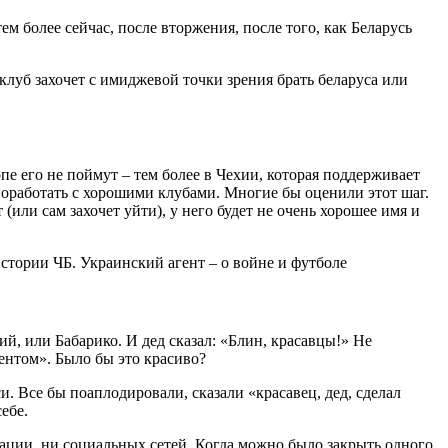
ем более сейчас, после вторжения, после того, как Беларусь
 клуб захочет с имиджевой точки зрения брать беларуса или
е его не поймут – тем более в Чехии, которая поддерживает
поработать с хорошими клубами. Многие бы оценили этот шаг.
(или сам захочет уйти), у него будет не очень хорошее имя и
й, или Бабарико. И дед сказал: «Блин, красавцы!» Не
дентом». Было бы это красиво?
и. Все бы поаплодировали, сказали «красавец, дед, сделал
ебе.
рации, ни социальных сетей. Когда можно было закрыть одного,