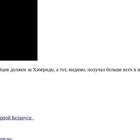
борной Беларуси
ьевске