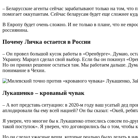
– Беларусские агенты сейчас зарабатывают только на том, что п
помогает оккупантам. Сейчас беларусам будет еще сложнее куда
В Европу будет очень сложно. И не только в плане, что не евр
россиянина.
Почему Личка остается в России
– Он провел большой кусок работы в «Оренбурге». Думаю, оста
Украину. Марцел сделал свой выбор. Если бы он покинул «Орен
Но он принял решение остаться там. Мы работаем дальше. Думаю,
понимание в Чехии.
Лукашенко – кровавый чувак
– А вот представь ситуацию: в 2020-м году ваш усатый дед про
аплодировали бы ему всей нацией? Он бы сказал: «Окей, ребята
Я уверен, что многие бы к Лукашенко отнеслись совсем по-друго
такой поступок». Я уверен, что договорились бы о том, чтобы 
Но он сделал ужасные вещи, которые реально было делать в нач