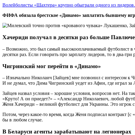
Волейболисты «Шахтера» крупно обыграли одного из лидеро
ФИФА обязала брестское «Динамо» заплатить бывшему игро
Хачериди получал в десятки раз больше Павлюч
– Возможно, это был самый высокооплачиваемый футболист в ч
десятки раз. Если говорить про зарплату лидеров, то в два-три 
Чигринский мог перейти в «Динамо»
– Изначально Николаич [Зайцев] мне позвонил с интересом к Ч
И не думал, что Дима Чигринский уедет из Афин, где играл за 
Зайцев назвал условия – хорошие условия, вопросов нет. На т
«Круто! А он приедет?» – «Александр Николаевич, любой футбо
Женя Хачериди – великий футболист для Украины. Это игрок с
Потом, через какое-то время, когда Женя подписал контракт [с
бы в любом случае.
В Беларуси агенты зарабатывают на легионерах