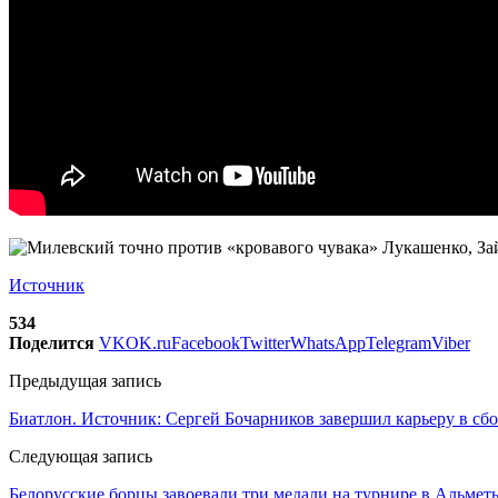
Источник
534
Поделится
VK
OK.ru
Facebook
Twitter
WhatsApp
Telegram
Viber
Предыдущая запись
Биатлон. Источник: Сергей Бочарников завершил карьеру в с
Следующая запись
Белорусские борцы завоевали три медали на турнире в Альмет