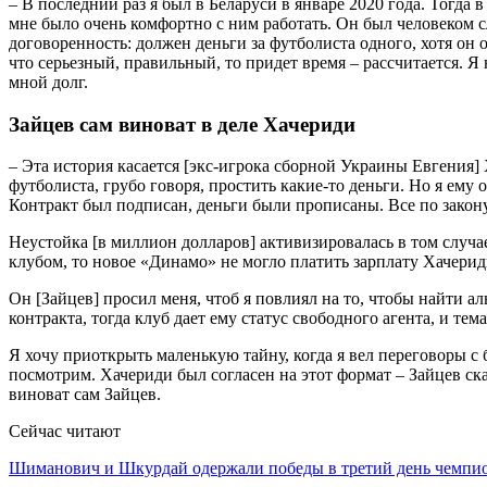
– В последний раз я был в Беларуси в январе 2020 года. Тогда 
мне было очень комфортно с ним работать. Он был человеком с
договоренность: должен деньги за футболиста одного, хотя он о
что серьезный, правильный, то придет время – рассчитается. Я
мной долг.
Зайцев сам виноват в деле Хачериди
– Эта история касается [экс-игрока сборной Украины Евгения]
футболиста, грубо говоря, простить какие-то деньги. Но я ему 
Контракт был подписан, деньги были прописаны. Все по закону,
Неустойка [в миллион долларов] активизировалась в том случае
клубом, то новое «Динамо» не могло платить зарплату Хачериди,
Он [Зайцев] просил меня, чтоб я повлиял на то, чтобы найти 
контракта, тогда клуб дает ему статус свободного агента, и т
Я хочу приоткрыть маленькую тайну, когда я вел переговоры с 
посмотрим. Хачериди был согласен на этот формат – Зайцев сказ
виноват сам Зайцев.
Сейчас читают
Шиманович и Шкурдай одержали победы в третий день чемп