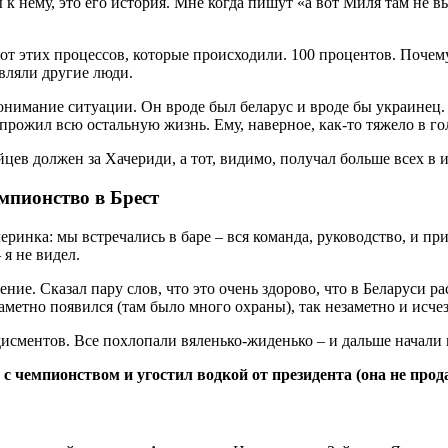
 к нему, это его история. Мне когда пишут «а вот Миля там не 
от этих процессов, которые происходили. 100 процентов. Почему
являли другие люди.
понимание ситуации. Он вроде был беларус и вроде бы украинец. И
 прожил всю остальную жизнь. Ему, наверное, как-то тяжело в г
мпионство в Брест
еринка: мы встречались в баре – вся команда, руководство, и пр
 я не видел.
ение. Сказал пару слов, что это очень здорово, что в Беларуси 
аметно появился (там было много охраны), так незаметно и исчез
исментов. Все похлопали вяленько-жиденько – и дальше начали 
 чемпионством и угостил водкой от президента (она не прод