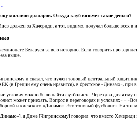
в…
ку миллион долларов. Откуда клуб возьмет такие деньги?
енко
емпионате Беларуси за всю историю. Если говорить про зарплат
раза выше.
игринскому и сказал, что нужен топовый центральный защитник. 
АЕК (в Греции ему очень нравится), в брестское «Динамо», при в
акие условия можно было найти футболиста. Через два дня я ему
лист может приехать. Вопрос в переговорах и условиях» – «Все
борной и киевского «Динамо». Это топовый футболист. На тот м
 «Динамо»], я Диме [Чигринскому] говорил, что вместо Хачериди 