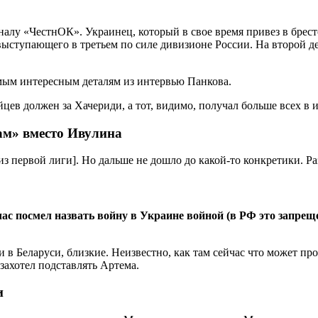
алу «ЧестнОК». Украинец, который в свое время привез в брес
 выступающего в третьем по силе дивизионе России. На второй 
амым интересным деталям из интервью Панкова.
ам» вместо Ивулина
з первой лиги]. Но дальше не дошло до какой-то конкретики. Ра
час посмел назвать войну в Украине войной (в РФ это запрещ
и в Беларуси, близкие. Неизвестно, как там сейчас что может пр
 захотел подставлять Артема.
и