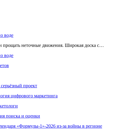
по воде
ен прощать неточные движения. Широкая доска с…
по воде
етов
 серьёзный проект
ология цифрового маркетинга
кетологи
гия поиска и оценки
алендаря «Формулы-1»-2026 из-за войны в регионе