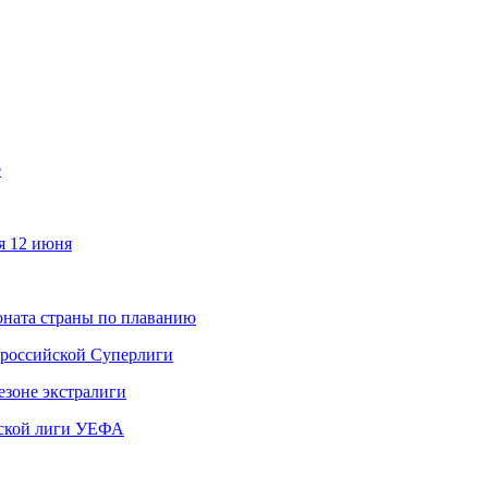
е
я 12 июня
ната страны по плаванию
 российской Суперлиги
езоне экстралиги
ской лиги УЕФА