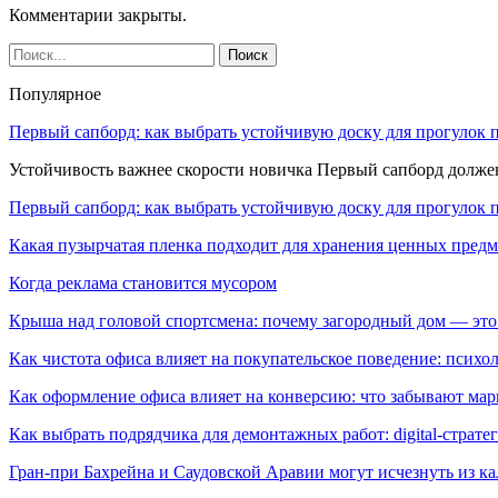
Комментарии закрыты.
Популярное
Первый сапборд: как выбрать устойчивую доску для прогулок 
Устойчивость важнее скорости новичка Первый сапборд долж
Первый сапборд: как выбрать устойчивую доску для прогулок 
Какая пузырчатая пленка подходит для хранения ценных предм
Когда реклама становится мусором
Крыша над головой спортсмена: почему загородный дом — это
Как чистота офиса влияет на покупательское поведение: псих
Как оформление офиса влияет на конверсию: что забывают мар
Как выбрать подрядчика для демонтажных работ: digital-страте
Гран-при Бахрейна и Саудовской Аравии могут исчезнуть из к