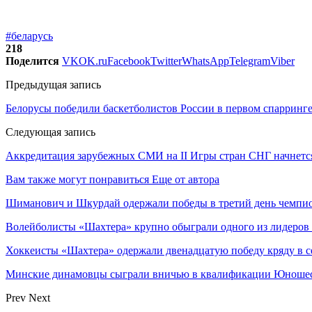
#беларусь
218
Поделится
VK
OK.ru
Facebook
Twitter
WhatsApp
Telegram
Viber
Предыдущая запись
Белорусы победили баскетболистов России в первом спарринг
Следующая запись
Аккредитация зарубежных СМИ на II Игры стран СНГ начнетс
Вам также могут понравиться
Еще от автора
Шиманович и Шкурдай одержали победы в третий день чемпио
Волейболисты «Шахтера» крупно обыграли одного из лидеров
Хоккеисты «Шахтера» одержали двенадцатую победу кряду в с
Минские динамовцы сыграли вничью в квалификации Юноше
Prev
Next