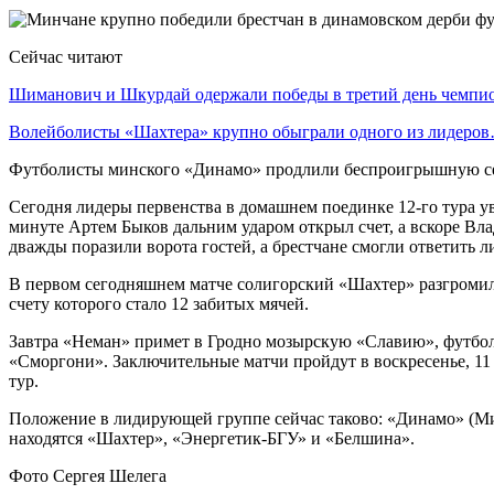
Сейчас читают
Шиманович и Шкурдай одержали победы в третий день чемп
Волейболисты «Шахтера» крупно обыграли одного из лидеро
Футболисты минского «Динамо» продлили беспроигрышную сер
Сегодня лидеры первенства в домашнем поединке 12-го тура ув
минуте Артем Быков дальним ударом открыл счет, а вскоре Вл
дважды поразили ворота гостей, а брестчане смогли ответить 
В первом сегодняшнем матче солигорский «Шахтер» разгромил 
счету которого стало 12 забитых мячей.
Завтра «Неман» примет в Гродно мозырскую «Славию», футбол
«Сморгони». Заключительные матчи пройдут в воскресенье, 1
тур.
Положение в лидирующей группе сейчас таково: «Динамо» (Мин
находятся «Шахтер», «Энергетик-БГУ» и «Белшина».
Фото Сергея Шелега