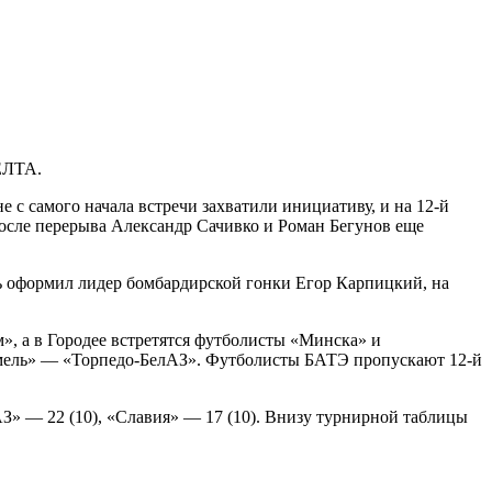
ЕЛТА.
 с самого начала встречи захватили инициативу, и на 12-й
После перерыва Александр Сачивко и Роман Бегунов еще
ь оформил лидер бомбардирской гонки Егор Карпицкий, на
, а в Городее встретятся футболисты «Минска» и
омель» — «Торпедо-БелАЗ». Футболисты БАТЭ пропускают 12-й
З» — 22 (10), «Славия» — 17 (10). Внизу турнирной таблицы