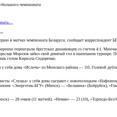
ионата…
в…
ию в матчах чемпионата Беларуси, сообщает корреспондент Б
еренно переиграли брестских динамовцев со счетом 4:1. Минчане
адислав Морозов забил свой девятый гол в нынешнем турнире. 
лишь голом Кирилла Сидоренко.
у себя дома «Ислочь» из Минского района — 3:0. Голевой дубл
исты «Слуцка» у себя дома сыграют с новополоцким «Нафтаном»
1 июня: «Энергетик-БГУ» (Минск) — «Белшина» (Бобруйск), «Г
ск) — 28 очков (11 матчей), «Неман» — 23 (10), «Торпедо-БелА