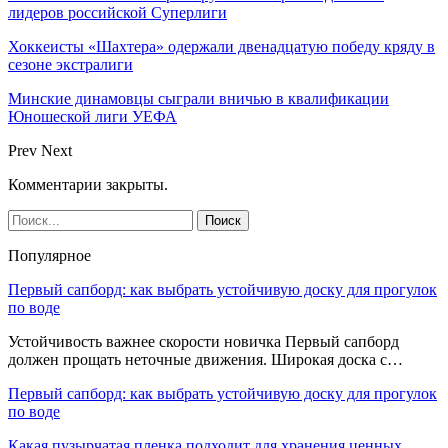
лидеров российской Суперлиги
Хоккеисты «Шахтера» одержали двенадцатую победу кряду в
сезоне экстралиги
Минские динамовцы сыграли вничью в квалификации
Юношеской лиги УЕФА
Prev
Next
Комментарии закрыты.
Популярное
Первый сапборд: как выбрать устойчивую доску для прогулок
по воде
Устойчивость важнее скорости новичка Первый сапборд
должен прощать неточные движения. Широкая доска с…
Первый сапборд: как выбрать устойчивую доску для прогулок
по воде
Какая пузырчатая пленка подходит для хранения ценных