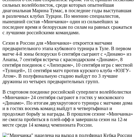
сильных волейболисток, среди которых опытнейшая
диагональная Марина Тумас, в последние годы выступавшая
в различных клубах Турции. По мнению специалистов,
нынешний состав «Минчанки» один из сильнейших за
последнее время и белорускам по силам на равных сражаться
с лучшими российскими командами.
Сезон в России для «Минчанки» откроется матчами
предварительного этапа кубкового турнира в Туле. В первом
матче 4-й зоны белоруски 6 сентября сыграют с «Динамо» из
Анапы, 7 сентября встреча с краснодарским «Динамо», 8
сентября поединок с «Липецком», 10 сентября игра с местной
«Тулицей», 11 сентября матч против курского клуба «ЮЗГУ-
Атом». В полуфинальную стадию выйдут по 3 лучшие
дружины из четырех предварительных групп.
В стартовом поединке российской суперлиги волейболистки
«Минчанки» 24 сентября сыграют в гостях у московского
«Динамо». По итогам двухкругового турнира с матчами дома
и в гостях восемь команд выйдут в четвертьфинал и
продолжат борьбу за награды. В прошлом сезоне «Минчанка»
не смогла пробиться в плей-офф и завершила сезон на 12-м
месте среди 14 команд чемпионата России.