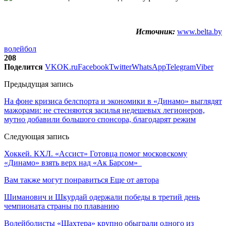
Источник:
www.belta.by
волейбол
208
Поделится
VK
OK.ru
Facebook
Twitter
WhatsApp
Telegram
Viber
Предыдущая запись
На фоне кризиса белспорта и экономики в «Динамо» выглядят
мажорами: не стесняются засилья недешевых легионеров,
мутно добавили большого спонсора, благодарят режим
Следующая запись
Хоккей. КХЛ. «Ассист» Готовца помог московскому
«Динамо» взять верх над «Ак Барсом»
Вам также могут понравиться
Еще от автора
Шиманович и Шкурдай одержали победы в третий день
чемпионата страны по плаванию
Волейболисты «Шахтера» крупно обыграли одного из