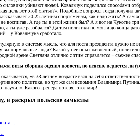
что силовики убивают людей. Ковальчук поделился способами отб
кая цель вот этой статьи?». Подобные вопросы тогда получил а
рассказывает 20-25-летним спортсменам, как надо жить? А сам х
не воспитав. А где ты в этой жизни был? А я вот на Чукотке три 
ю, а ты уже разобрался? Да там политики не могли до конца раз
ий – у Ковальчука сработало.
улярную в системе мысль, что для поста президента нужно не вы
 Ну вы нормальные люди? Какой у нее опыт жизненный, политиче
родной арене Светлана отлично с этим справляется – свежее спа
-за визы сборник оценил новости, но неясно, вернется ли (т
казывается, «в 38-летнем возрасте взял на себя ответственность
портивного политика, но тут же сам вспомнил Владимира Путин
о] научил». Какого тренера потерял этот мир!
ну, и раскрыл польские замыслы
ионата…
в…