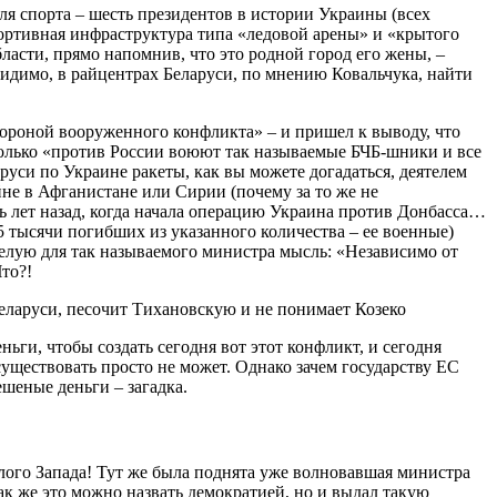
ля спорта – шесть президентов в истории Украины (всех
портивная инфраструктура типа «ледовой арены» и «крытого
ласти, прямо напомнив, что это родной город его жены, –
. Видимо, в райцентрах Беларуси, по мнению Ковальчука, найти
тороной вооруженного конфликта» – и пришел к выводу, что
 только «против России воюют так называемые БЧБ-шники и все
руси по Украине ракеты, как вы можете догадаться, деятелем
е в Афганистане или Сирии (почему за то же не
 лет назад, когда начала операцию Украина против Донбасса…
,5 тысячи погибших из указанного количества – ее военные)
елую для так называемого министра мысль: «Независимо от
Что?!
ьги, чтобы создать сегодня вот этот конфликт, и сегодня
уществовать просто не может. Однако зачем государству ЕС
ешеные деньги – загадка.
длого Запада! Тут же была поднята уже волновавшая министра
ак же это можно назвать демократией, но и выдал такую