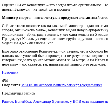
Оценка ОИ от Ковальчука – это всегда что-то оригинальное. Не
провал Беларуси – не такой уж и провал?
Министр спорта – интеллектуал: придумал элегантный спосо
Сейчас что-то похожее так называемый министр выдал по зимни
спорта, очень-очень мало», Ковальчук выдал новую арифметику:
миллионами – 30 наград, а значит, у нее одна медаль на 5 милл
Правда, тут Ковальчук еще и слишком грубо округлил – согласн
медаль на 4,625 миллиона. Упс.
Еще одно откровение Ковальчука – он уверен, что в сборной 
плохих выступлений были приведены не результаты подписант
которая незадолго до игр метала молот за 74 метра, а на Играх
нервами» – но, кажется, так называемый министр ее раскусил.
Источник
454
Поделится
VK
OK.ru
Facebook
Twitter
WhatsApp
Telegram
Viber
Предыдущая запись
Разное. Волейбол. Александр Яременко: у ВФВ есть желание 