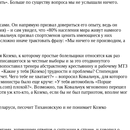
ать». Больше по существу вопроса мы не услышали ничего.
усами. Он напрямую призвал довериться его опыту, ведь он
ия) – и сам увидел, что «80% населения мира живут намного
 Ковальчук призвал спортсменов ценить имеющиеся у них
 сложно иначе трактовать фразу: «Мы ничего не производим, а
я Козеко, к которому простые болельщики относятся как раз
вписавшегося за честные выборы и за это отодвинутого
тивопоставил тренера абстрактному крестьянину и рабочему МТЗ
. «Какие у тебя [Козеко] трудности и проблемы? Стипендия
ет. Чего тебе не хватает?» – вопросил Ковальчук, для которого
 министра было еще круче: «У тебя автомобиль «Порше
na.com) плохой?». Возможно, так Ковальчук мгновенно перешел
тя уж кто-кто, а Козеко, если бы не был патриотом, вполне мог
етами, хотевшими ответов о ситуации в стране, и говорил о