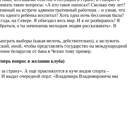
ривать такие вопросы: «А кто такое написал? Сколько ему лет?
ктивный на встрече административный работник – и узнав, что
оть одного ребенка воспитал? Хоть одна ночь бессонная была?
года, на Севере. Я объездил весь мир. И я не разбираюсь? Я
обраться, а ты начинаешь молодым людям рассказывать». В
играть выборы (какая мелочь, действительно), а заслужить
ский, иной, чтобы представлять государство на международной
сение беларусов от бана в Чехии тому пример.
еперь вопрос в желании клуба)
 за страну». А еще практикуется в куче видов спорта –
а. И выдал очередной перл: «Владимира Владимировича мы