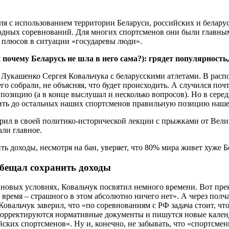
аля с использованием территории Беларуси, российских и бела
одных соревнований. Для многих спортсменов они были главным 
 плюсов в ситуации «государевы люди».
почему Беларусь не шла в него сама?): грядет популярность
 Лукашенко Сергея Ковальчука с беларусскими атлетами. В расп
го собрали, не объясняя, что будет происходить. А случился по
озицию (а в конце выслушал и несколько вопросов). Но в серед
ить до остальных наших спортсменов правильную позицию нашег
орил в своей политико-исторической лекции с прыжками от Вел
али главное.
обещал сохранить доходы
 новых условиях, Ковальчук посвятил немного времени. Вот пре
о время – страшного в этом абсолютно ничего нет». А через пол
вальчук заверил, что «по соревнованиям с РФ задача стоит, что
 корректируются нормативные документы и пишутся новые календ
ских спортсменов». Ну и, конечно, не забывать, что «спортсмен