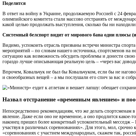
Поделится
В ответ на войну в Украине, продолжаемую Россией с 24 февр
олимпийского комитета стали массово отстранять от междунар
какой целью продолжать выступления, сколько бы ни находили
Системный белспорт видит от мирового бана одни плюсы (и 
Видимо, успокоить отрасль призваны встречи министра спорта
мероприятий – по словам нашего источника, спортсменов на не
ситуацию как возможность обсудить проблемы и донести свою п
гораздо лучше описывающая реальную цель – «через вас довод
Впрочем, Ковальчук не был бы Ковальчуком, если бы не нагов
и своеобразных вещей – а мы послушали его спич за вас и собр
Назвал отстранение «временным явлением» и по
Непосредственно рекомендациям, что же делать спортсменам в
явление. Даже если оно не временное, а оно продлится какое-т
наконец пришел более конкретный успокоительный месседж – Ко
участвуя в различных соревнованиях». Для этого, мол, срочно
«соревнованиях с участием международных, скажем так, россий