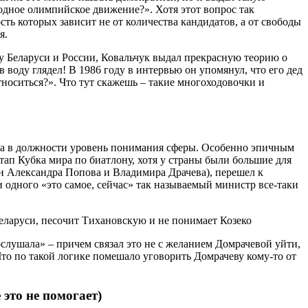
одное олимпийское движение?». Хотя этот вопрос так
ь которых зависит не от количества кандидатов, а от свободы
я.
ну Беларуси и России, Ковальчук выдал прекрасную теорию о
в воду глядел! В 1986 году в интервью он упомянул, что его дед
тноситься?». Что тут скажешь – такие многоходовочки и
да в должности уровень понимания сферы. Особенно эпичным
тап Кубка мира по биатлону, хотя у страны были большие для
ян Александра Попова и Владимира Драчева), перешел к
 одного «это самое, сейчас» так называемый министр все-таки
послушала» – причем связал это не с желанием Домрачевой уйти,
 Что по такой логике помешало уговорить Домрачеву кому-то от
это не помогает)