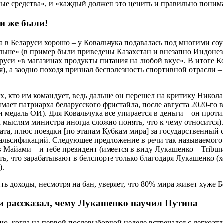
ые средства», и «каждый должен это ценить и правильно поним
ги же были!
, а в Беларуси хорошо – у Ковальчука подавалась под многими со
ольше» (в пример были приведены Казахстан и внезапно Индонез
ларуси «в магазинах продукты питания на любой вкус». В итоге
), а заодно походя признал бесполезность спортивной отрасли –
х, кто им командует, ведь дальше он перешел на критику Никола
мает патриарха беларусского фристайла, после августа 2020-го 
ти медаль ОИ). Для Ковальчука все упирается в деньги – он про
м мыслям министра иногда сложно понять, что к чему относится)
та, плюс поездки [по этапам Кубкам мира] за государственный сч
фальсификаций. Следующее предложение в речи так называемого
в Майами – и тебе президент (имеется в виду Лукашенко – Tribu
ь, что зарабатывают в белспорте только благодаря Лукашенко (хо
).
 и рассказал, чему Лукашенко научил Путина
ю, когда на первой послевыборной неделе встречался с легкоатл