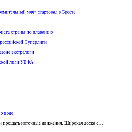
мительный мяч» стартовал в Бресте
ната страны по плаванию
 российской Суперлиги
езоне экстралиги
ской лиги УЕФА
по воде
ен прощать неточные движения. Широкая доска с…