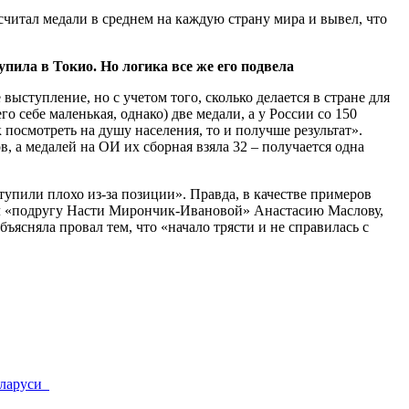
есчитал медали в среднем на каждую страну мира и вывел, что
пила в Токио. Но логика все же его подвела
ыступление, но с учетом того, сколько делается в стране для
о себе маленькая, однако) две медали, а у России со 150
к посмотреть на душу населения, то и получше результат».
, а медалей на ОИ их сборная взяла 32 – получается одна
упили плохо из-за позиции». Правда, в качестве примеров
ил «подругу Насти Мирончик-Ивановой» Анастасию Маслову,
бъясняла провал тем, что «начало трясти и не справилась с
Беларуси