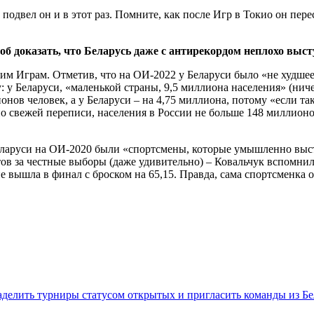
 подвел он и в этот раз. Помните, как после Игр в Токио он пер
б доказать, что Беларусь даже с антирекордом неплохо высту
м Играм. Отметив, что на ОИ-2022 у Беларуси было «не худшее в
 у Беларуси, «маленькой страны, 9,5 миллиона населения» (ничег
ионов человек, а у Беларуси – на 4,75 миллиона, потому «если та
о свежей переписи, населения в России не больше 148 миллионов
Беларуси на ОИ-2020 были «спортсмены, которые умышленно выст
ов за честные выборы (даже удивительно) – Ковальчук вспомн
 не вышла в финал с броском на 65,15. Правда, сама спортсменка о
наделить турниры статусом открытых и пригласить команды из 