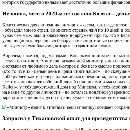
которых государство вкладывает достаточно большие финансов
Не понял, чего в 2020-м не хватало Козеко – день
Классическая для системника история – о том, как везде плохо
«объездил много стран, во многих странах жил по 10 дней и б
хуже, чем мы». Был и классический аргумент про то, что в Бе
условия (долго перечислял беларусские спортивные сооружения
пользуемся теми благами, которые создают нам люди».
Впрочем, кажется, под «людьми» Ковальчук понимает только те
весьма позитивно. А вот так называемый министр явно не пони
системой от любимого дела (которое и без него смогло принес
(кто-то из них «целый день в грязи стоит пашет» – по скачущи
5500 рублей как у тренера олимпийского чемпиона, плюс зарпла
все это явно важнее избиений людей силовиками и массовых 
Кайен», у тебя двухэтажный дом под Минском, у тебя особняк 
на какие-то другие личности – но осталась понятной уверенност
заработать в любой другой стране, куда его неоднократно звали
Запросил у Тихановской опыт для президентства
Вспомнил Ковальчук и про выборы-2020 – в частности, ситуаци