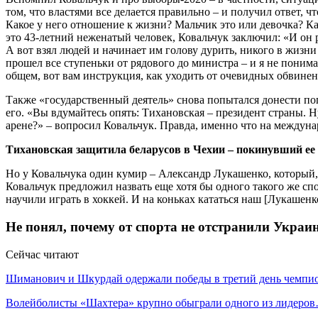
том, что властями все делается правильно – и получил ответ, 
Какое у него отношение к жизни? Мальчик это или девочка? Ка
это 43-летний неженатый человек, Ковальчук заключил: «И он 
А вот взял людей и начинает им голову дурить, никого в жизни 
прошел все ступеньки от рядового до министра – и я не понима
общем, вот вам инструкция, как уходить от очевидных обвинен
Также «государственный деятель» снова попытался донести поп
его. «Вы вдумайтесь опять: Тихановская – президент страны.
арене?» – вопросил Ковальчук. Правда, именно что на междуна
Тихановская защитила беларусов в Чехии – покинувший ее из
Но у Ковальчука один кумир – Александр Лукашенко, который, о
Ковальчук предложил назвать еще хотя бы одного такого же с
научили играть в хоккей. И на коньках кататься наш [Лукашенк
Не понял, почему от спорта не отстранили Украи
Сейчас читают
Шиманович и Шкурдай одержали победы в третий день чемп
Волейболисты «Шахтера» крупно обыграли одного из лидеро