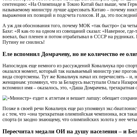
сентенцию: «На Олимпиаде в Токио Китай был выше, чем Герма
называемому министру лучше адресовать Китаю – почему никто 
выражения их позиций и подсчета голосов. И да, это последни
А уж для обоснования того, почему МОК «так быстро» (за чет
Бахе: «Я как-то на одном из совещаний сказал: «Наверное, где-
воевал, был пленен и потом отрабатывал в СССР на рудниках. Н
Путину не снились!
Еле вспомнил Домрачеву, но не количество ее ол
Напоследок еще немного из рассуждений Ковальчука про спор
оказался момент, который так называемый министр уже прогова
вида спортсмены. Тут же Ковальчук начал их перечислять – и,
женщинам: упомянул, что за Беларусь выступали Ольга Назаров
вспомнил имя – оказалось, это, «Даша Домрачева, трехкратная
Позже в своей речи Ковальчук еще раз упомянул экс-биатлонистк
а с тем, что «она трехкратная олимпийская чемпионка, вся так
спорта (и заодно знающему, что олимпийских золота у нее четы
Пересчитал медали ОИ на душу населения – и Бела