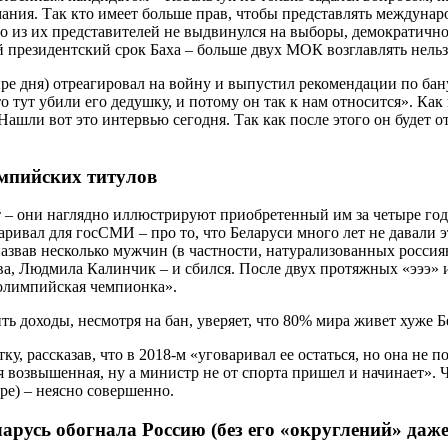
ния. Так кто имеет больше прав, чтобы представлять междунар
из их представителей не выдвинулся на выборы, демократичност
й президентский срок Баха – больше двух МОК возглавлять нельз
ыре дня) отреагировал на войну и выпустил рекомендации по ба
то тут убили его дедушку, и потому он так к нам относится». Как 
ашли вот это интервью сегодня. Так как после этого он будет о
импийских титулов
т – они наглядно иллюстрируют приобретенный им за четыре го
ривал для госСМИ – про то, что Беларуси много лет не давали э
 назвав несколько мужчин (в частности, натурализованных росси
а, Людмила Калинчик – и сбился. После двух протяжных «эээ» и
 олимпийская чемпионка».
у, рассказав, что в 2018-м «уговаривал ее остаться, но она не 
ая возвышенная, ну а министр не от спорта пришел и начинает».
ре) – неясно совершенно.
русь обогнала Россию (без его «округлений» даже 