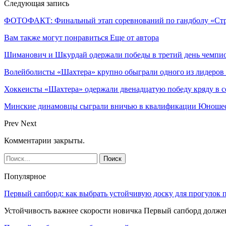
Следующая запись
ФОТОФАКТ: Финальный этап соревнований по гандболу «Стре
Вам также могут понравиться
Еще от автора
Шиманович и Шкурдай одержали победы в третий день чемпио
Волейболисты «Шахтера» крупно обыграли одного из лидеров
Хоккеисты «Шахтера» одержали двенадцатую победу кряду в с
Минские динамовцы сыграли вничью в квалификации Юноше
Prev
Next
Комментарии закрыты.
Популярное
Первый сапборд: как выбрать устойчивую доску для прогулок 
Устойчивость важнее скорости новичка Первый сапборд долж