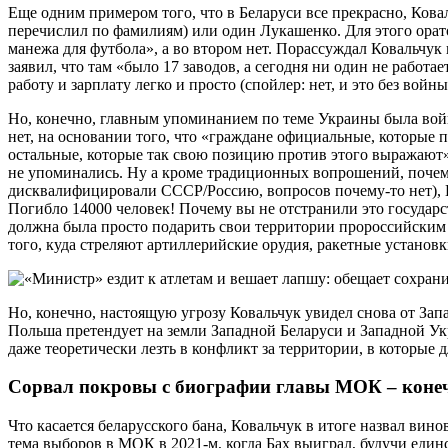
Еще одним примером того, что в Беларуси все прекрасно, Ковал
перечислил по фамилиям) или один Лукашенко. Для этого орато
манежа для футбола», а во втором нет. Порассуждал Ковальчук
заявил, что там «было 17 заводов, а сегодня ни один не работ
работу и зарплату легко и просто (спойлер: нет, и это без войн
Но, конечно, главным упоминанием по теме Украины была войн
нет, на основании того, что «граждане официальные, которые
остальные, которые так свою позицию против этого выражают» 
не упоминались. Ну а кроме традиционных вопрошений, почем
дисквалифицировали СССР/Россию, вопросов почему-то нет), К
Погибло 14000 человек! Почему вы не отстранили это государст
должна была просто подарить свои территории пророссийским 
того, куда стреляют артиллерийские орудия, ракетные установки
Но, конечно, настоящую угрозу Ковальчук увидел снова от Запа
Польша претендует на земли Западной Беларуси и Западной Ук
даже теоретически лезть в конфликт за территории, в которые 
Сорвал покровы с биографии главы МОК – конечн
Что касается беларусского бана, Ковальчук в итоге назвал ви
тема выборов в МОК в 2021-м, когда Бах выиграл, будучи един