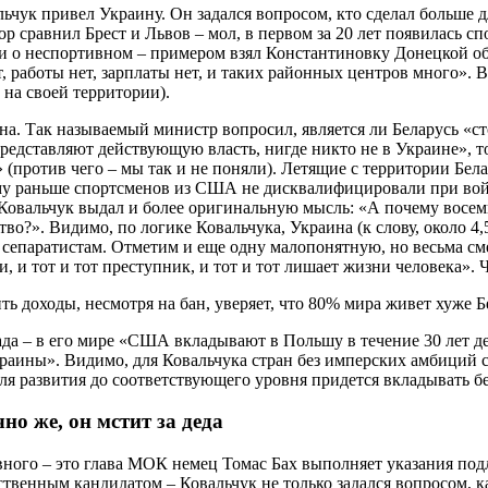
ьчук привел Украину. Он задался вопросом, кто сделал больше д
р сравнил Брест и Львов – мол, в первом за 20 лет появилась с
 и о неспортивном – примером взял Константиновку Донецкой об
ает, работы нет, зарплаты нет, и таких районных центров много»
ы на своей территории).
а. Так называемый министр вопросил, является ли Беларусь «с
 представляют действующую власть, нигде никто не в Украине»,
(против чего – мы так и не поняли). Летящие с территории Бела
у раньше спортсменов из США не дисквалифицировали при войн
овальчук выдал и более оригинальную мысль: «А почему восемь
во?». Видимо, по логике Ковальчука, Украина (к слову, около 4
сепаратистам. Отметим и еще одну малопонятную, но весьма см
, и тот и тот преступник, и тот и тот лишает жизни человека». 
да – в его мире «США вкладывают в Польшу в течение 30 лет ден
раины». Видимо, для Ковальчука стран без имперских амбиций с
для развития до соответствующего уровня придется вкладывать б
о же, он мстит за деда
новного – это глава МОК немец Томас Бах выполняет указания по
ственным кандидатом – Ковальчук не только задался вопросом, к