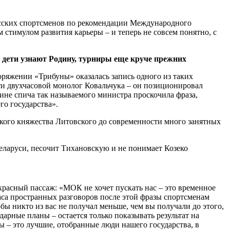
русских спортсменов по рекомендации Международного
стимулом развития карьеры – и теперь не совсем понятно, с
, дети узнают Родину, турниры еще круче прежних
оряжении «Трибуны» оказалась запись одного из таких
чти двухчасовой монолог Ковальчука – он позиционировал
ине спича так называемого министра проскочила фраза,
о государства».
икого княжества Литовского до современности много занятных
красный пассаж: «МОК не хочет пускать нас – это временное
часа пространных разговоров после этой фразы спортсменам
бы никто из вас не получал меньше, чем вы получали до этого,
арные планы – остается только показывать результат на
ы – это лучшие, отобранные люди нашего государства, в