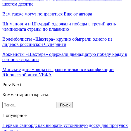
шестом десятке
Вам также могут понравиться
Еще от автора
Шиманович и Шкурдай одержали победы в третий день
чемпионата страны по плаванию
Волейболисты «Шахтера» крупно обыграли одного из
лидеров российской Суперлиги
Хоккеисты «Шахтера» одержали двенадцатую победу кряду в
сезоне экстралиги
Минские динамовцы сыграли вничью в квалификации
Юношеской лиги УЕФА
Prev
Next
Комментарии закрыты.
Популярное
Первый сапборд: как выбрать устойчивую доску для прогулок
по воде