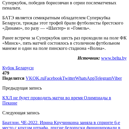
Суперкубок, победив борисовчан в серии послематчевых
пенальти.
БАТЭ является семикратным обладателем Суперкубка
Беларуси, трижды этот трофей брали футболисты брестского
«Динамо», по разу — «Шахтер» и «Гомель».
Ранее встречи за Суперкубок шесть раз проходили на поле ФК
«Минск», пять матчей состоялось в столичном футбольном
манеже и один на поле пинского стадиона «Волна».
Источник:
www.belta.by
Кубок Беларуси
479
Поделится
VK
OK.ru
Facebook
Twitter
WhatsApp
Telegram
Viber
Предыдущая запись
КХЛ не будет проводить матчи во время Олимпиады в
Пекине
Следующая запись
Биатлон. ЧЕ-2022. Ирина Кручинкина заняла в спринте 6-е
место с кругом штрафа, другие белоруски финишировали в