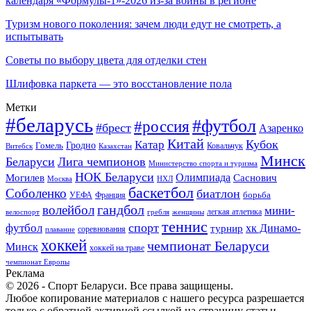
календаря «Формулы-1»-2026 из-за войны в регионе
Туризм нового поколения: зачем люди едут не смотреть, а
испытывать
Советы по выбору цвета для отделки стен
Шлифовка паркета — это восстановление пола
Метки
#беларусь
#футбол
#россия
#брест
Азаренко
Китай
Кубок
Катар
Гомель
Гродно
Казахстан
Ковальчук
Витебск
Минск
Беларуси
Лига чемпионов
Министерство спорта и туризма
НОК Беларуси
Олимпиада
Могилев
Саснович
Москва
НХЛ
баскетбол
Соболенко
биатлон
борьба
УЕФА
Франция
гандбол
волейбол
мини-
легкая атлетика
гребля
женщины
велоспорт
теннис
спорт
футбол
хк Динамо-
турнир
соревнования
плавание
хоккей
чемпионат Беларуси
Минск
хоккей на траве
чемпионат Европы
Реклама
© 2026 - Спорт Беларуси. Все права защищены.
Любое копирование материалов с нашего ресурса разрешается
только с обратной активной ссылкой на страницу статьи.