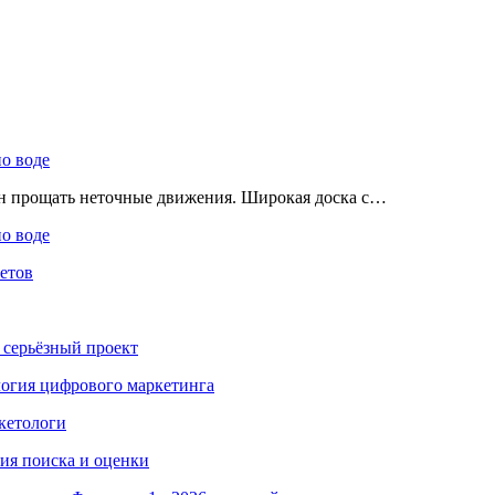
по воде
ен прощать неточные движения. Широкая доска с…
по воде
етов
 серьёзный проект
ология цифрового маркетинга
кетологи
гия поиска и оценки