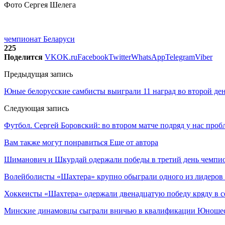
Фото Сергея Шелега
чемпионат Беларуси
225
Поделится
VK
OK.ru
Facebook
Twitter
WhatsApp
Telegram
Viber
Предыдущая запись
Юные белорусские самбисты выиграли 11 наград во второй де
Следующая запись
Футбол. Сергей Боровский: во втором матче подряд у нас проб
Вам также могут понравиться
Еще от автора
Шиманович и Шкурдай одержали победы в третий день чемпио
Волейболисты «Шахтера» крупно обыграли одного из лидеров
Хоккеисты «Шахтера» одержали двенадцатую победу кряду в с
Минские динамовцы сыграли вничью в квалификации Юноше