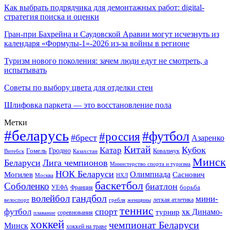
Как выбрать подрядчика для демонтажных работ: digital-
стратегия поиска и оценки
Гран-при Бахрейна и Саудовской Аравии могут исчезнуть из
календаря «Формулы-1»-2026 из-за войны в регионе
Туризм нового поколения: зачем люди едут не смотреть, а
испытывать
Советы по выбору цвета для отделки стен
Шлифовка паркета — это восстановление пола
Метки
#беларусь
#футбол
#россия
#брест
Азаренко
Китай
Кубок
Катар
Гомель
Гродно
Казахстан
Ковальчук
Витебск
Минск
Беларуси
Лига чемпионов
Министерство спорта и туризма
НОК Беларуси
Олимпиада
Могилев
Саснович
Москва
НХЛ
баскетбол
Соболенко
биатлон
борьба
УЕФА
Франция
гандбол
волейбол
мини-
легкая атлетика
гребля
женщины
велоспорт
теннис
спорт
футбол
хк Динамо-
турнир
соревнования
плавание
хоккей
чемпионат Беларуси
Минск
хоккей на траве