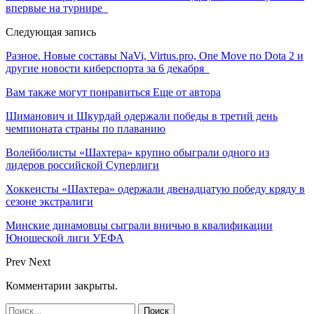
впервые на турнире
Следующая запись
Разное. Новые составы NaVi, Virtus.pro, One Move по Dota 2 и
другие новости киберспорта за 6 декабря
Вам также могут понравиться
Еще от автора
Шиманович и Шкурдай одержали победы в третий день
чемпионата страны по плаванию
Волейболисты «Шахтера» крупно обыграли одного из
лидеров российской Суперлиги
Хоккеисты «Шахтера» одержали двенадцатую победу кряду в
сезоне экстралиги
Минские динамовцы сыграли вничью в квалификации
Юношеской лиги УЕФА
Prev
Next
Комментарии закрыты.