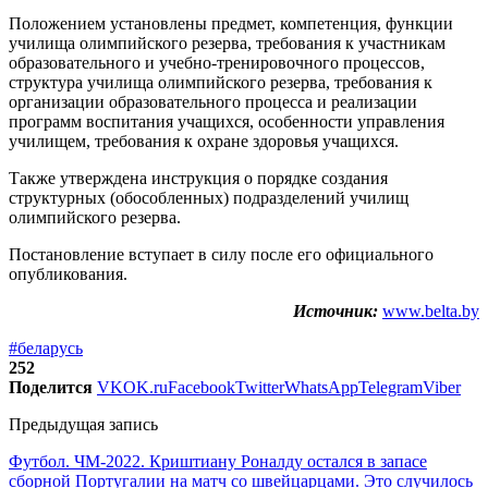
Положением установлены предмет, компетенция, функции
училища олимпийского резерва, требования к участникам
образовательного и учебно-тренировочного процессов,
структура училища олимпийского резерва, требования к
организации образовательного процесса и реализации
программ воспитания учащихся, особенности управления
училищем, требования к охране здоровья учащихся.
Также утверждена инструкция о порядке создания
структурных (обособленных) подразделений училищ
олимпийского резерва.
Постановление вступает в силу после его официального
опубликования.
Источник:
www.belta.by
#беларусь
252
Поделится
VK
OK.ru
Facebook
Twitter
WhatsApp
Telegram
Viber
Предыдущая запись
Футбол. ЧМ-2022. Криштиану Роналду остался в запасе
сборной Португалии на матч со швейцарцами. Это случилось