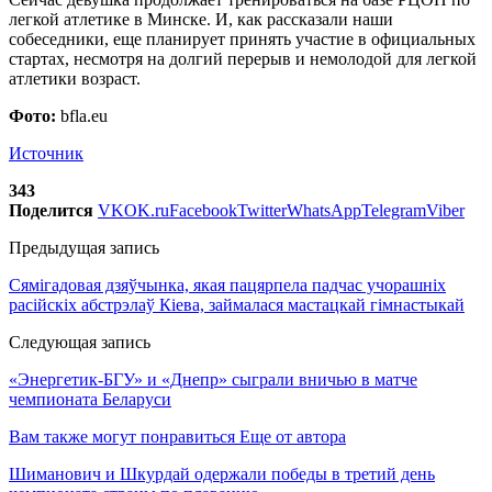
легкой атлетике в Минске. И, как рассказали наши
собеседники, еще планирует принять участие в официальных
стартах, несмотря на долгий перерыв и немолодой для легкой
атлетики возраст.
Фото:
bfla.eu
Источник
343
Поделится
VK
OK.ru
Facebook
Twitter
WhatsApp
Telegram
Viber
Предыдущая запись
Сямігадовая дзяўчынка, якая пацярпела падчас учорашніх
расійскіх абстрэлаў Кіева, займалася мастацкай гімнастыкай
Следующая запись
«Энергетик-БГУ» и «Днепр» сыграли вничью в матче
чемпионата Беларуси
Вам также могут понравиться
Еще от автора
Шиманович и Шкурдай одержали победы в третий день