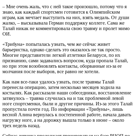
– Мне очень жаль, что с ней такое произошло, потому что я
знаю, как каждый спортсмен готовится к Олимпийским
играм, как мечтает выступить на них, взять медаль. От души
жалко, – высказывала Герман поддержку коллеге. Сама же
Талай никак не комментировала свою травму и пролет мимо
ОИ.
«Трибуна» попыталась узнать, чем же сейчас живет
барьеристка, однако сделать это оказалось не так просто.
Многие представители легкой атлетики Беларуси, по их
признанию, сами задавались вопросом, куда пропала Талай,
но при этом возобновлять контакты, оборванные из-за ее
молчания после выборов, все равно не хотели.
Как нам все-таки удалось узнать, после травмы Талай
перенесла операцию, затем несколько месяцев ходила на
костылях. Как рассказали наши собеседники, восстановление
затянулось – травма случилась на и так проблемной левой
ноге спортсменки, были и другие причины. Из-за этого Талай
пропустила почти год. По информации «Трибуны», лишь
весной Алина вернулась к постепенной работе, начала давать
нагрузку ноге, а на дорожку вышла только в июне – около
трех недель назад.
Сейчас девушка продолжает тренироваться на базе РЦОП по