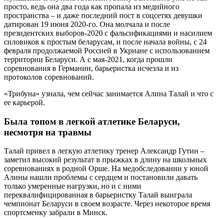
просто, ведь она два года как пропала из медийного
пространства – и даже последний пост в соцсетях девушки
датирован 19 июня 2020-го. Она молчала и после
президентских выборов-2020 с фальсификациями и насилием
силовиков к простым беларусам, и после начала войны, с 24
февраля продолжаемой Россией в Укриане с использованием
территории Беларуси. А с мая-2021, когда прошли
соревнования в Германии, барьеристка исчезла и из
протоколов соревнований.
«Трибуна» узнала, чем сейчас занимается Алина Талай и что с
ее карьерой.
Была топом в легкой атлетике Беларуси,
несмотря на травмы
Талай привел в легкую атлетику тренер Александр Гутин –
заметил высокий результат в прыжках в длину на школьных
соревнованиях в родной Орше. На медобследовании у юной
Алины нашли проблемы с сердцем и постановили давать
только умеренные нагрузки, но и с ними
переквалифицированная в барьеристку Талай выиграла
чемпионат Беларуси в своем возрасте. Через некоторое время
спортсменку забрали в Минск.