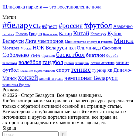
Шлифовка паркета — это восстановление пола
Метки
#беларусь
#футбол
#россия
#брест
Азаренко
Китай
Кубок
Катар
Гомель
Гродно
Казахстан
Ковальчук
Витебск
Минск
Беларуси
Лига чемпионов
Министерство спорта и туризма
НОК Беларуси
Олимпиада
Могилев
Саснович
Москва
НХЛ
баскетбол
Соболенко
биатлон
борьба
УЕФА
Франция
гандбол
волейбол
мини-
легкая атлетика
гребля
женщины
велоспорт
теннис
спорт
футбол
хк Динамо-
турнир
соревнования
плавание
хоккей
чемпионат Беларуси
Минск
хоккей на траве
чемпионат Европы
Реклама
© 2026 - Спорт Беларуси. Все права защищены.
Любое копирование материалов с нашего ресурса разрешается
только с обратной активной ссылкой на страницу статьи.
Все материалы опубликованные на сайте взяты с открытых
источников и других порталов интернета, все права на
авторство принадлежат их законным владельцам.
Sign in