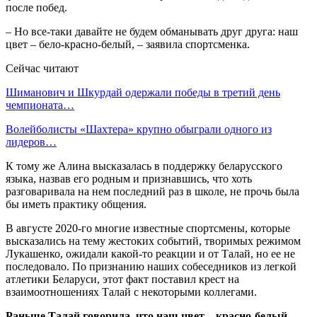
после побед.
– Но все-таки давайте не будем обманывать друг друга: наш
цвет – бело-красно-белый, – заявила спортсменка.
Сейчас читают
Шиманович и Шкурдай одержали победы в третий день
чемпионата…
Волейболисты «Шахтера» крупно обыграли одного из
лидеров…
К тому же Алина высказалась в поддержку беларусского
языка, назвав его родным и признавшись, что хоть
разговаривала на нем последний раз в школе, не прочь была
бы иметь практику общения.
В августе 2020-го многие известные спортсмены, которые
высказались на тему жестоких событий, творимых режимом
Лукашенко, ожидали какой-то реакции и от Талай, но ее не
последовало. По признанию наших собеседников из легкой
атлетики Беларуси, этот факт поставил крест на
взаимоотношениях Талай с некоторыми коллегами.
Раньше Талай говорила, что наш цвет – красно-белый.