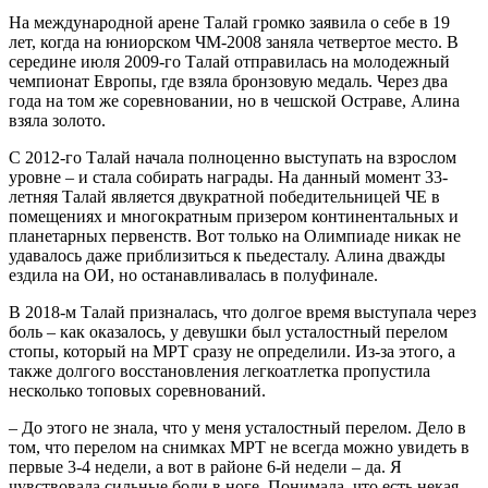
На международной арене Талай громко заявила о себе в 19
лет, когда на юниорском ЧМ-2008 заняла четвертое место. В
середине июля 2009-го Талай отправилась на молодежный
чемпионат Европы, где взяла бронзовую медаль. Через два
года на том же соревновании, но в чешской Остраве, Алина
взяла золото.
С 2012-го Талай начала полноценно выступать на взрослом
уровне – и стала собирать награды. На данный момент 33-
летняя Талай является двукратной победительницей ЧЕ в
помещениях и многократным призером континентальных и
планетарных первенств. Вот только на Олимпиаде никак не
удавалось даже приблизиться к пьедесталу. Алина дважды
ездила на ОИ, но останавливалась в полуфинале.
В 2018-м Талай призналась, что долгое время выступала через
боль – как оказалось, у девушки был усталостный перелом
стопы, который на МРТ сразу не определили. Из-за этого, а
также долгого восстановления легкоатлетка пропустила
несколько топовых соревнований.
– До этого не знала, что у меня усталостный перелом. Дело в
том, что перелом на снимках МРТ не всегда можно увидеть в
первые 3-4 недели, а вот в районе 6-й недели – да. Я
чувствовала сильные боли в ноге. Понимала, что есть некая