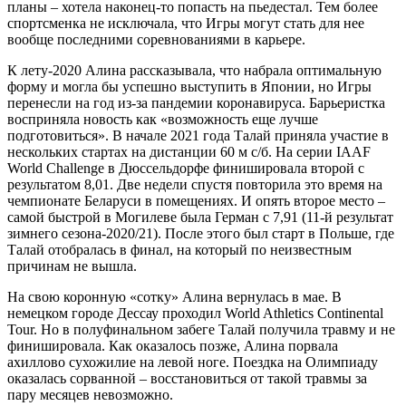
планы – хотела наконец-то попасть на пьедестал. Тем более
спортсменка не исключала, что Игры могут стать для нее
вообще последними соревнованиями в карьере.
К лету-2020 Алина рассказывала, что набрала оптимальную
форму и могла бы успешно выступить в Японии, но Игры
перенесли на год из-за пандемии коронавируса. Барьеристка
восприняла новость как «возможность еще лучше
подготовиться». В начале 2021 года Талай приняла участие в
нескольких стартах на дистанции 60 м с/б. На серии IAAF
World Challenge в Дюссельдорфе финишировала второй с
результатом 8,01. Две недели спустя повторила это время на
чемпионате Беларуси в помещениях. И опять второе место –
самой быстрой в Могилеве была Герман с 7,91 (11-й результат
зимнего сезона-2020/21). После этого был старт в Польше, где
Талай отобралась в финал, на который по неизвестным
причинам не вышла.
На свою коронную «сотку» Алина вернулась в мае. В
немецком городе Дессау проходил World Athletics Continental
Tour. Но в полуфинальном забеге Талай получила травму и не
финишировала. Как оказалось позже, Алина порвала
ахиллово сухожилие на левой ноге. Поездка на Олимпиаду
оказалась сорванной – восстановиться от такой травмы за
пару месяцев невозможно.