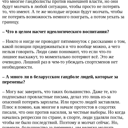
что многие гандболисты против нынешней власти, но они
будут молчать в любой ситуации, чтобы просто не потерять
то, что имеют. А те же молодые игроки будут молчать, чтобы
не потерять возможность немного поиграть, а потом уехать за
границу.
– Что в целом насчет идеологического воспитания?
– Никто и нигде не проводит пятиминуток с рассказами о том,
какой позиции придерживаться и что вообще можно, а чего
нельзя говорить. Люди сами понимают, что если что-то
лишнее выскажут, то моментально потеряют всё. Это же
очевидно. Лишний раз в чем-то убеждать спортсменов нет
необходимости.
– А много ли в беларусском гандболе людей, которые за
перемены?
– Могу вас заверить, что таких большинство. Даже те, кто
подписывал провластные письма, делал это лишь из-за
опасений потерять зарплаты. Или просто людей заставляли.
Плюс я помню, как многие в начале протестов в соцсетях
писали, что они против насилия, за честные выборы. Но когда
начались репрессии по стране, в спорте, люди удаляли посты,
чтобы не было последствий. Поэтому и молчат сейчас. Но,
поверьте, большинство за перемены, им нелегко молчать,