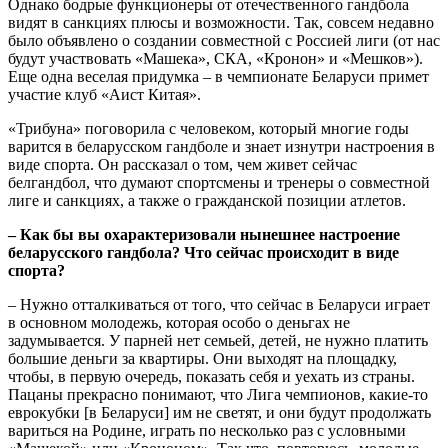
Однако бодрые функционеры от отечественного гандбола
видят в санкциях плюсы и возможности. Так, совсем недавно
было объявлено о создании совместной с Россией лиги (от нас
будут участвовать «Машека», СКА, «Кронон» и «Мешков»).
Еще одна веселая придумка – в чемпионате Беларуси примет
участие клуб «Аист Китая».
«Трибуна» поговорила с человеком, который многие годы
варится в беларусском гандболе и знает изнутри настроения в
виде спорта. Он рассказал о том, чем живет сейчас
белгандбол, что думают спортсмены и тренеры о совместной
лиге и санкциях, а также о гражданской позиции атлетов.
– Как бы вы охарактеризовали нынешнее настроение
беларусского гандбола? Что сейчас происходит в виде
спорта?
– Нужно отталкиваться от того, что сейчас в Беларуси играет
в основном молодежь, которая особо о деньгах не
задумывается. У парней нет семьей, детей, не нужно платить
большие деньги за квартиры. Они выходят на площадку,
чтобы, в первую очередь, показать себя и уехать из страны.
Пацаны прекрасно понимают, что Лига чемпионов, какие-то
еврокубки [в Беларуси] им не светят, и они будут продолжать
вариться на Родине, играть по несколько раз с условными