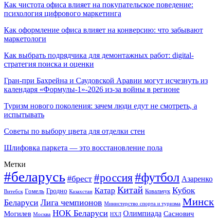
Как чистота офиса влияет на покупательское поведение:
психология цифрового маркетинга
Как оформление офиса влияет на конверсию: что забывают
маркетологи
Как выбрать подрядчика для демонтажных работ: digital-
стратегия поиска и оценки
Гран-при Бахрейна и Саудовской Аравии могут исчезнуть из
календаря «Формулы-1»-2026 из-за войны в регионе
Туризм нового поколения: зачем люди едут не смотреть, а
испытывать
Советы по выбору цвета для отделки стен
Шлифовка паркета — это восстановление пола
Метки
#беларусь
#футбол
#россия
#брест
Азаренко
Китай
Кубок
Катар
Гомель
Гродно
Казахстан
Ковальчук
Витебск
Минск
Беларуси
Лига чемпионов
Министерство спорта и туризма
НОК Беларуси
Олимпиада
Могилев
Саснович
Москва
НХЛ