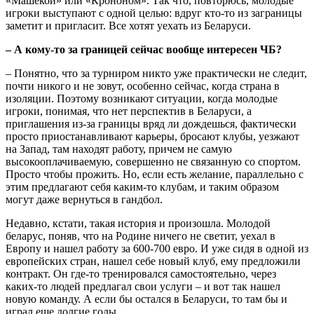
«Машекой» или «Крононом». Так что, повторюсь, молодые
игроки выступают с одной целью: вдруг кто-то из заграницы
заметит и пригласит. Все хотят уехать из Беларуси.
– А кому-то за границей сейчас вообще интересен ЧБ?
– Понятно, что за турниром никто уже практически не следит,
почти никого и не зовут, особенно сейчас, когда страна в
изоляции. Поэтому возникают ситуации, когда молодые
игроки, понимая, что нет перспектив в Беларуси, а
приглашения из-за границы вряд ли дождешься, фактически
просто приостанавливают карьеры, бросают клубы, уезжают
на Запад, там находят работу, причем не самую
высокооплачиваемую, совершенно не связанную со спортом.
Просто чтобы прожить. Но, если есть желание, параллельно с
этим предлагают себя каким-то клубам, и таким образом
могут даже вернуться в гандбол.
Недавно, кстати, такая история и произошла. Молодой
беларус, поняв, что на Родине ничего не светит, уехал в
Европу и нашел работу за 600-700 евро. И уже сидя в одной из
европейских стран, нашел себе новый клуб, ему предложили
контракт. Он где-то тренировался самостоятельно, через
каких-то людей предлагал свои услуги – и вот так нашел
новую команду. А если бы остался в Беларуси, то там бы и
играл еще долгие годы.