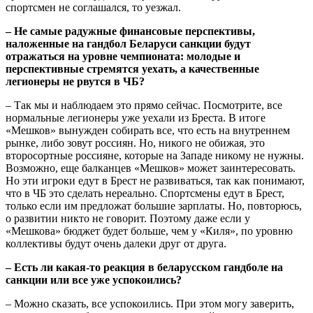
спортсмен не соглашался, то уезжал.
– Не самые радужные финансовые перспективы,
наложенные на гандбол Беларуси санкции будут
отражаться на уровне чемпионата: молодые и
перспективные стремятся уехать, а качественные
легионеры не рвутся в ЧБ?
– Так мы и наблюдаем это прямо сейчас. Посмотрите, все
нормальные легионеры уже уехали из Бреста. В итоге
«Мешков» вынужден собирать все, что есть на внутреннем
рынке, либо зовут россиян. Но, никого не обижая, это
второсортные россияне, которые на Западе никому не нужны.
Возможно, еще балканцев «Мешков» может заинтересовать.
Но эти игроки едут в Брест не развиваться, так как понимают,
что в ЧБ это сделать нереально. Спортсмены едут в Брест,
только если им предложат большие зарплаты. Но, повторюсь,
о развитии никто не говорит. Поэтому даже если у
«Мешкова» бюджет будет больше, чем у «Киля», по уровню
коллективы будут очень далеки друг от друга.
– Есть ли какая-то реакция в беларусском гандболе на
санкции или все уже успокоились?
– Можно сказать, все успокоились. При этом могу заверить,