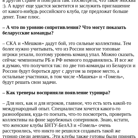
в другой стране и поиграть там. Посмотреть, что такое Москва
:). А вдруг еще удастся засветится и заслужить приглашение
от какого-нибудь российского клуба, где предложат больше
денег. Тоже плюс.
– А что по уровню сопротивления? Что могут показать
беларусские команды?
– СКА и «Мешков» дадут бой, это сильные коллективы. Тем
более нужно учитывать, что из России многие топовые
игроки уехали, поэтому уровень команд упал. Можно сказать,
сейчас чемпионаты РБ и РФ немного подравнялись. И все же
я думаю, что получится так: по две топ-команды из Беларуси и
России будут бороться друг с другом за первое место, а
остальные участники, в том числе «Машека» и «Гомель»,
будут решать свои задачи.
– Как тренеры восприняли появление турнира?
– Для них, как и для игроков, главное, что есть хоть какой-то
международный опыт. Специалистам хочется какого-то
разнообразия, куда-то поехать, что-то посмотреть, проверить
коллективы на фоне зарубежных соперников. Знаю, кстати,
что женские клубы БНТУ-БелАЗ и «Гомель» очень
расстроились, что никто не решился создавать такой же
турнир среди девушек. Эти клубы также готовы были принять