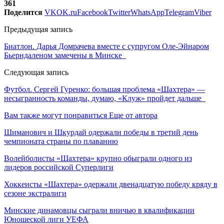
361
Поделится
VK
OK.ru
Facebook
Twitter
WhatsApp
Telegram
Viber
Предыдущая запись
Биатлон. Дарья Домрачева вместе с супругом Оле-Эйнаром
Бьерндаленом замечены в Минске
Следующая запись
Футбол. Сергей Гуренко: большая проблема «Шахтера» —
несыгранность команды, думаю, «Клуж» пройдет дальше
Вам также могут понравиться
Еще от автора
Шиманович и Шкурдай одержали победы в третий день
чемпионата страны по плаванию
Волейболисты «Шахтера» крупно обыграли одного из
лидеров российской Суперлиги
Хоккеисты «Шахтера» одержали двенадцатую победу кряду в
сезоне экстралиги
Минские динамовцы сыграли вничью в квалификации
Юношеской лиги УЕФА