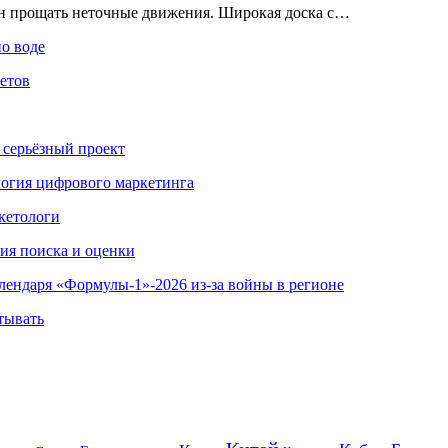
ен прощать неточные движения. Широкая доска с…
по воде
етов
 серьёзный проект
ология цифрового маркетинга
кетологи
гия поиска и оценки
алендаря «Формулы-1»-2026 из-за войны в регионе
тывать