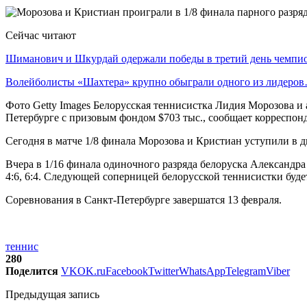
Сейчас читают
Шиманович и Шкурдай одержали победы в третий день чемп
Волейболисты «Шахтера» крупно обыграли одного из лидеро
Фото Getty Images Белорусская теннисистка Лидия Морозова и
Петербурге с призовым фондом $703 тыс., сообщает корреспо
Сегодня в матче 1/8 финала Морозова и Кристиан уступили в д
Вчера в 1/16 финала одиночного разряда белоруска Александра
4:6, 6:4. Следующей соперницей белорусской теннисистки буд
Соревнования в Санкт-Петербурге завершатся 13 февраля.
теннис
280
Поделится
VK
OK.ru
Facebook
Twitter
WhatsApp
Telegram
Viber
Предыдущая запись