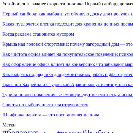
Устойчивость важнее скорости новичка Первый сапборд долж
Первый сапборд: как выбрать устойчивую доску для прогулок 
Какая пузырчатая пленка подходит для хранения ценных предм
Когда реклама становится мусором
Крыша над головой спортсмена: почему загородный дом — это
Как чистота офиса влияет на покупательское поведение: псих
Как оформление офиса влияет на конверсию: что забывают мар
Как выбрать подрядчика для демонтажных работ: digital-страте
Гран-при Бахрейна и Саудовской Аравии могут исчезнуть из к
Туризм нового поколения: зачем люди едут не смотреть, а испы
Советы по выбору цвета для отделки стен
Шлифовка паркета — это восстановление пола
Метки
#беларусь
#футбол
#россия