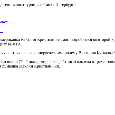
ионата…
в…
 американка Кейтлин Кристиан не смогли пробиться во второй к
ндент БЕЛТА.
вух партиях словацко-норвежскому тандему Виктория Кужмова / У
 Саснович (71-й номер мирового рейтинга) одолела в трехсетов
ет румынка Жаклин Кристиан (58).