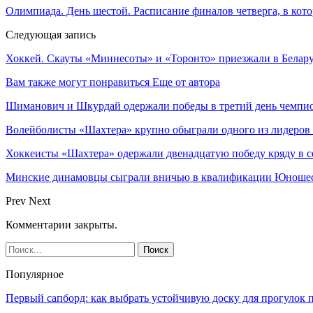
Олимпиада. День шестой. Расписание финалов четверга, в кот
Следующая запись
Хоккей. Скауты «Миннесоты» и «Торонто» приезжали в Белару
Вам также могут понравиться
Еще от автора
Шиманович и Шкурдай одержали победы в третий день чемпио
Волейболисты «Шахтера» крупно обыграли одного из лидеров
Хоккеисты «Шахтера» одержали двенадцатую победу кряду в с
Минские динамовцы сыграли вничью в квалификации Юноше
Prev
Next
Комментарии закрыты.
Популярное
Первый сапборд: как выбрать устойчивую доску для прогулок 