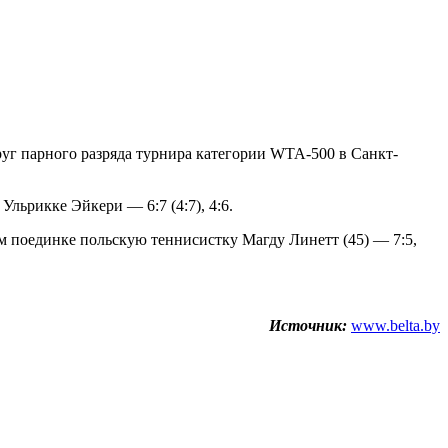
руг парного разряда турнира категории WTA-500 в Санкт-
льрикке Эйкери — 6:7 (4:7), 4:6.
ом поединке польскую теннисистку Магду Линетт (45) — 7:5,
Источник:
www.belta.by