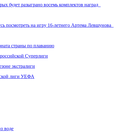
орых будет разыграно восемь комплектов наград
сь посмотреть на игру 16-летнего Артема Левшунова
ната страны по плаванию
 российской Суперлиги
езоне экстралиги
ской лиги УЕФА
по воде