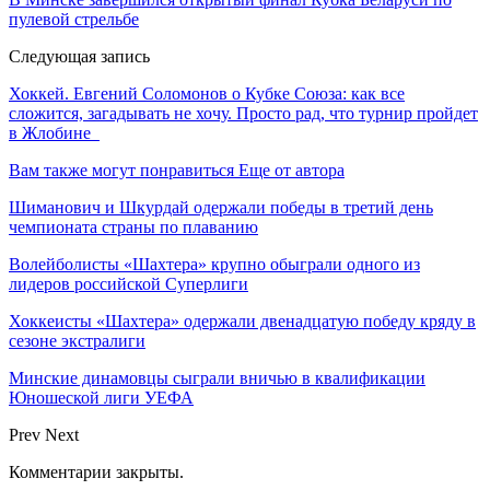
пулевой стрельбе
Следующая запись
Хоккей. Евгений Соломонов о Кубке Союза: как все
сложится, загадывать не хочу. Просто рад, что турнир пройдет
в Жлобине
Вам также могут понравиться
Еще от автора
Шиманович и Шкурдай одержали победы в третий день
чемпионата страны по плаванию
Волейболисты «Шахтера» крупно обыграли одного из
лидеров российской Суперлиги
Хоккеисты «Шахтера» одержали двенадцатую победу кряду в
сезоне экстралиги
Минские динамовцы сыграли вничью в квалификации
Юношеской лиги УЕФА
Prev
Next
Комментарии закрыты.