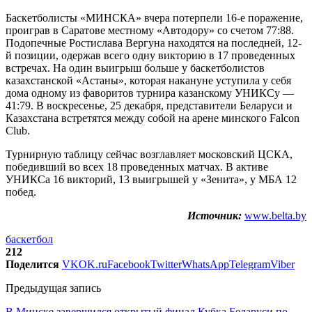
Баскетболисты «МИНСКА» вчера потерпели 16-е поражение,
проиграв в Саратове местному «Автодору» со счетом 77:88.
Подопечные Ростислава Вергуна находятся на последней, 12-
й позиции, одержав всего одну викторию в 17 проведенных
встречах. На один выигрыш больше у баскетболистов
казахстанской «Астаны», которая накануне уступила у себя
дома одному из фаворитов турнира казанскому УНИКСу —
41:79. В воскресенье, 25 декабря, представители Беларуси и
Казахстана встретятся между собой на арене минского Falcon
Club.
Турнирную таблицу сейчас возглавляет московский ЦСКА,
победивший во всех 18 проведенных матчах. В активе
УНИКСа 16 викторий, 13 выигрышей у «Зенита», у МБА 12
побед.
Источник:
www.belta.by
баскетбол
212
Поделится
VK
OK.ru
Facebook
Twitter
WhatsApp
Telegram
Viber
Предыдущая запись
В Минске завершился открытый финал Кубка Беларуси по