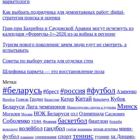
маркетологи
Как выбрать подрядчика для демонтажных работ: digital-
стратегия поиска и оценки
Гран-при Бахрейна и Саудовской Аравии могут исчезнуть из
календаря «Формулы-1»-2026 из-за войны в регионе
Туризм нового поколения: зачем люди едут не смотреть, а
испытывать
Советы по выбору цвета для отделки стен
Шлифовка паркета — это восстановление пола
Метки
#беларусь
#футбол
#россия
#брест
Азаренко
Китай
Кубок
Катар
Гомель
Гродно
Казахстан
Ковальчук
Витебск
Минск
Беларуси
Лига чемпионов
Министерство спорта и туризма
НОК Беларуси
Олимпиада
Могилев
Саснович
Москва
НХЛ
баскетбол
Соболенко
биатлон
борьба
УЕФА
Франция
гандбол
волейбол
мини-
легкая атлетика
гребля
женщины
велоспорт
теннис
спорт
футбол
хк Динамо-
турнир
соревнования
плавание