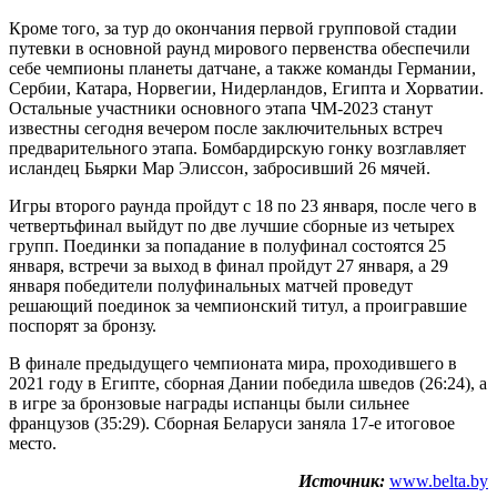
Кроме того, за тур до окончания первой групповой стадии
путевки в основной раунд мирового первенства обеспечили
себе чемпионы планеты датчане, а также команды Германии,
Сербии, Катара, Норвегии, Нидерландов, Египта и Хорватии.
Остальные участники основного этапа ЧМ-2023 станут
известны сегодня вечером после заключительных встреч
предварительного этапа. Бомбардирскую гонку возглавляет
исландец Бьярки Мар Элиссон, забросивший 26 мячей.
Игры второго раунда пройдут с 18 по 23 января, после чего в
четвертьфинал выйдут по две лучшие сборные из четырех
групп. Поединки за попадание в полуфинал состоятся 25
января, встречи за выход в финал пройдут 27 января, а 29
января победители полуфинальных матчей проведут
решающий поединок за чемпионский титул, а проигравшие
поспорят за бронзу.
В финале предыдущего чемпионата мира, проходившего в
2021 году в Египте, сборная Дании победила шведов (26:24), а
в игре за бронзовые награды испанцы были сильнее
французов (35:29). Сборная Беларуси заняла 17-е итоговое
место.
Источник:
www.belta.by