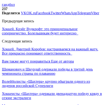
гандбол
237
Поделится
VK
OK.ru
Facebook
Twitter
WhatsApp
Telegram
Viber
Предыдущая запись
Хоккей. Крэйг Вудкрофт: это принципиальное
соперничество. Болельщикам будет интересно
Следующая запись
Хоккей. Дмитрий Коробов: настраиваемся на важный матч.
Все прекрасно понимают ответственность
Вам также могут понравиться
Еще от автора
Шиманович и Шкурдай одержали победы в третий день
чемпионата страны по плаванию
Волейболисты «Шахтера» крупно обыграли одного из
лидеров российской Суперлиги
Хоккеисты «Шахтера» одержали двенадцатую победу кряду в
сезоне экстралиги