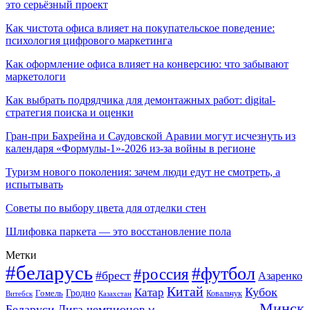
это серьёзный проект
Как чистота офиса влияет на покупательское поведение:
психология цифрового маркетинга
Как оформление офиса влияет на конверсию: что забывают
маркетологи
Как выбрать подрядчика для демонтажных работ: digital-
стратегия поиска и оценки
Гран-при Бахрейна и Саудовской Аравии могут исчезнуть из
календаря «Формулы-1»-2026 из-за войны в регионе
Туризм нового поколения: зачем люди едут не смотреть, а
испытывать
Советы по выбору цвета для отделки стен
Шлифовка паркета — это восстановление пола
Метки
#беларусь
#футбол
#россия
#брест
Азаренко
Китай
Кубок
Катар
Гомель
Гродно
Казахстан
Ковальчук
Витебск
Минск
Беларуси
Лига чемпионов