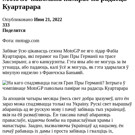
Куартарара
Опубликовано
Июн 21, 2022
333
Поделится
Фота: motogp.com
Забівае ўсю цікавасць сезона MotoGP не яго лідар Фабіа
Куартарара, які перамог на Гран Пры Германіі на трасе
Заксэнрынг, а яго канкурэнты. Гэта яны або не могуць за ім
угнацца, або падаюць, калі ўсё ж могуць, як гэта здарылася ў
мінулую нядзелю з Франчэска Баньяяй.
За апошнія чатыры месяцы ўвесь свет добра зразумеў, што ён
зараз можа спадзявацца толькі на Украіну. Рускі свет вырашыў
абараніць ад яе рускую мову і пачаў забіваць тых украінцаў,
якія на ёй размаўляюць. Ён таксама пачаў абараняць
праваслаўе, кідаючы бомбы на праваслаўныя храмы і
манастыры. Заадно, вызваляючы ўкраінцаў ад нацызму, ён
пачаў рабаваць іх дамы і проста забіваць і гвалціць іх,