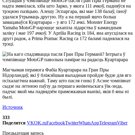
Сітуацыя ў чэмпіянаце MotoGP пасля Гран Пры Германіі не
надта змянілася, хіба што Зарко, у якога 111 ачкоў, падняўся на
трэцюю пазіцыю. Алешу Эспаргара, які мае 138 балаў, ізноў
удалася ўтрымаць другую. Ну а на першай яшчэ больш
замацаваўся Куартарара – у яго 172 ачкі. Monster Energy
Yamaha MotoGP нарэшце захапіла лідарства ў камандным
заліку і мае 197 ачкоў. У Aprilia Racing іх 184, яна апусцілася на
другі радок, а Prima Pramac Racing са 172 баламі паднялася на
трэці.
Магчымая перамога Фабіа Куартарара на Гран Пры
Нідэрландаў, які ў бліжэйшыя выхадныя пройдзе будзе для яго
псіхалагічна важнай. Таму што пасля гонкі ў Асэне чэмпіянат
сыдзе на летнюю паўзу да першага жнівеньскага ўік-энда,
падчас якой мы падвядзём прамежкавыя вынікі, якія б яны ні
былі.
Источник
333
Поделится
VK
OK.ru
Facebook
Twitter
WhatsApp
Telegram
Viber
Предыдущая запись