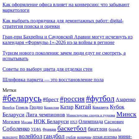
Как оформление офиса влияет на конверсию: что забывают
маркетологи
Как выбрать подрядчика для демонтажных работ: digital-
стратегия поиска и оценки
Гран-при Бахрейна и Саудовской Аравии могут исчезнуть из
календаря «Формулы-1»-2026 из-за войны в регионе
Туризм нового поколения: зачем люди едут не смотреть, а
испытывать
Советы по выбору цвета для отделки стен
Шлифовка паркета — это восстановление пола
Метки
#беларусь
#футбол
#россия
#брест
Азаренко
Китай
Кубок
Катар
Гомель
Гродно
Казахстан
Ковальчук
Витебск
Минск
Беларуси
Лига чемпионов
Министерство спорта и туризма
НОК Беларуси
Олимпиада
Могилев
Саснович
Москва
НХЛ
баскетбол
Соболенко
биатлон
борьба
УЕФА
Франция
гандбол
волейбол
мини-
легкая атлетика
гребля
женщины
велоспорт