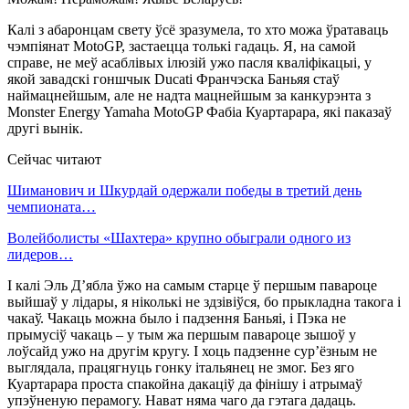
Калі з абаронцам свету ўсё зразумела, то хто можа ўратаваць
чэмпіянат MotoGP, застаецца толькі гадаць. Я, на самой
справе, не меў асаблівых ілюзій ужо пасля кваліфікацыі, у
якой завадскі гоншчык Ducati Франчэска Баньяя стаў
наймацнейшым, але не надта мацнейшым за канкурэнта з
Monster Energy Yamaha MotoGP Фабіа Куартарара, які паказаў
другі вынік.
Сейчас читают
Шиманович и Шкурдай одержали победы в третий день
чемпионата…
Волейболисты «Шахтера» крупно обыграли одного из
лидеров…
І калі Эль Д’ябла ўжо на самым старце ў першым павароце
выйшаў у лідары, я ніколькі не здзівіўся, бо прыкладна такога і
чакаў. Чакаць можна было і падзення Баньяі, і Пэка не
прымусіў чакаць – у тым жа першым павароце зышоў у
лоўсайд ужо на другім кругу. І хоць падзенне сур’ёзным не
выглядала, працягнуць гонку італьянец не змог. Без яго
Куартарара проста спакойна дакаціў да фінішу і атрымаў
упэўненую перамогу. Нават няма чаго да гэтага дадаць.