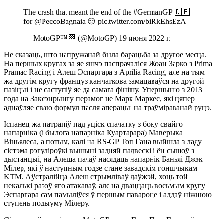
The crash that meant the end of the #GermanGP 🇩🇪
for @PeccoBagnaia 😔 pic.twitter.com/biRkEhsEzA
— MotoGP™🏁 (@MotoGP) 19 июня 2022 г.
Не сказаць, што напружанай была барацьба за другое месца.
На першых кругах за яе яшчэ паспрачаліся Жоан Зарко з Prima
Pramac Racing і Алеш Эспаргара з Aprilia Racing, але на тым
жа другім кругу француз канчаткова замацаваўся на другой
пазіцыі і не саступіў яе да самага фінішу. Упершыню з 2013
года на Заксэнрынгу перамог не Марк Маркес, які цяпер
аднаўляе сваю формул пасля аперацыі на траўміраванай руцэ.
Іспанец жа патрапіў пад уціск спачатку з боку свайго
напарніка (і былога напарніка Куартарара) Маверыка
Віньялеса, а потым, калі на RS-GP Топ Гана выйшла з ладу
сістэма рэгуліроўкі вышыні задняй падвескі і ён сышоў з
дыстанцыі, на Алеша пачаў насядаць напарнік Баньяі Джэк
Мілер, які ў наступным годзе стане завадскім гоншчыкам
KTM. Аўстралійца Алеш стрымліваў даўжэй, хоць той
некалькі разоў яго атакаваў, але на дваццаць восьмым кругу
Эспаргара сам памыліўся ў першым павароце і аддаў ніжнюю
ступень подыуму Мілеру.