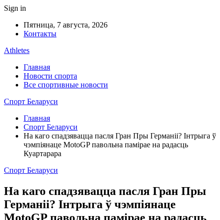
Sign in
Пятница, 7 августа, 2026
Контакты
Athletes
Главная
Новости спорта
Все спортивные новости
Спорт Беларуси
Главная
Спорт Беларуси
На каго спадзявацца пасля Гран Пры Германіі? Інтрыга ў
чэмпіянаце MotoGP павольна памірае на радасць
Куартарара
Спорт Беларуси
На каго спадзявацца пасля Гран Пры
Германіі? Інтрыга ў чэмпіянаце
MotoGP павольна памірае на радасць