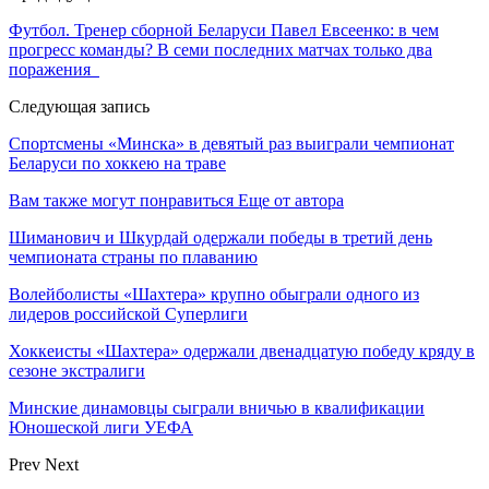
Футбол. Тренер сборной Беларуси Павел Евсеенко: в чем
прогресс команды? В семи последних матчах только два
поражения
Следующая запись
Спортсмены «Минска» в девятый раз выиграли чемпионат
Беларуси по хоккею на траве
Вам также могут понравиться
Еще от автора
Шиманович и Шкурдай одержали победы в третий день
чемпионата страны по плаванию
Волейболисты «Шахтера» крупно обыграли одного из
лидеров российской Суперлиги
Хоккеисты «Шахтера» одержали двенадцатую победу кряду в
сезоне экстралиги
Минские динамовцы сыграли вничью в квалификации
Юношеской лиги УЕФА
Prev
Next