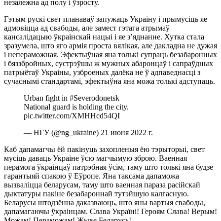
незалежна ад полу і ўзросту.
Гэтым рускі свет планаваў запужаць Украіну і прымусіць яе
адмовіцца ад свабоды, але замест гэтага атрымаў
кансалідацыю ўкраінскай нацыі і яе з’яднанне. Хутка стала
зразумела, што яго армія проста вялікая, але дакладна не дужая
і непераможная. Эфектыўная яна толькі супраць безабаронных
і бяззбройных, сустрэўшы ж мужных абаронцаў і сапраўдных
патрыётаў Украіны, узброеных далёка не ў адпаведнасці з
сучаснымі стандартамі, эфектыўна яна можа толькі адступаць.
Urban fight in #Severodonetsk
National guard is holding the city.
pic.twitter.com/XMHHcd54QI
— НГУ (@ng_ukraine) 21 июня 2022 г.
Каб дапамагчы ёй пакінуць захопленыя ёю тэрыторыі, свет
мусіць даваць Украіне ўсю магчымую зброю. Ваенная
перамога ўкраінцаў патрэбная ўсім, таму што толькі яна будзе
гарантыяй спакою ў Еўропе. Яна таксама дапаможа
вызваліцца беларусам, таму што ваенная параза расійскай
дыктатуры пакіне безабароннай тутэйшую калгасную.
Беларусы штодзённа даказваюць, што яны вартыя свабоды,
дапамагаючы ўкраінцам. Слава Україні! Героям Слава! Верым!
Можам! Пераможам! Жыве Беларусь!