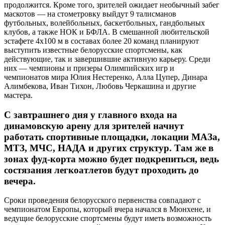
продолжится. Кроме того, зрителей ожидает необычный забег
маскотов — на стометровку выйдут 9 талисманов
футбольных, волейбольных, баскетбольных, гандбольных
клубов, а также НОК и БФЛА. В смешанной любительской
эстафете 4х100 м в составах более 20 команд планируют
выступить известные белорусские спортсмены, как
действующие, так и завершившие активную карьеру. Среди
них — чемпионы и призеры Олимпийских игр и
чемпионатов мира Юлия Нестеренко, Алла Цупер, Динара
Алимбекова, Иван Тихон, Любовь Черкашина и другие
мастера.
С завтрашнего дня у главного входа на
динамовскую арену для зрителей начнут
работать спортивные площадки, локации МАЗа,
МТЗ, МЧС, НАДА и других структур. Там же в
зонах фуд-корта можно будет подкрепиться, ведь
состязания легкоатлетов будут проходить до
вечера.
Сроки проведения белорусского первенства совпадают с
чемпионатом Европы, который вчера начался в Мюнхене, и
ведущие белорусские спортсмены будут иметь возможность