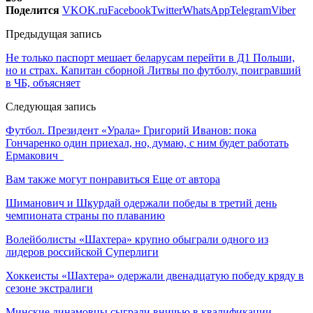
Поделится
VK
OK.ru
Facebook
Twitter
WhatsApp
Telegram
Viber
Предыдущая запись
Не только паспорт мешает беларусам перейти в Д1 Польши,
но и страх. Капитан сборной Литвы по футболу, поигравший
в ЧБ, объясняет
Следующая запись
Футбол. Президент «Урала» Григорий Иванов: пока
Гончаренко один приехал, но, думаю, с ним будет работать
Ермакович
Вам также могут понравиться
Еще от автора
Шиманович и Шкурдай одержали победы в третий день
чемпионата страны по плаванию
Волейболисты «Шахтера» крупно обыграли одного из
лидеров российской Суперлиги
Хоккеисты «Шахтера» одержали двенадцатую победу кряду в
сезоне экстралиги
Минские динамовцы сыграли вничью в квалификации