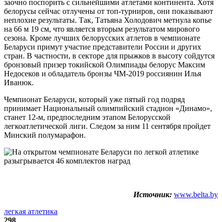
заочно поспорить с сильнейшими атлетами континента. Хотя
белорусы сейчас отлучены от топ-турниров, они показывают
неплохие результаты. Так, Татьяна Холодович метнула копье
на 66 м 19 см, что является вторым результатом мирового
сезона. Кроме лучших белорусских атлетов в чемпионате
Беларуси примут участие представители России и других
стран. В частности, в секторе для прыжков в высоту сойдутся
бронзовый призер токийской Олимпиады белорус Максим
Недосеков и обладатель бронзы ЧМ-2019 россиянин Илья
Иванюк.
Чемпионат Беларуси, который уже пятый год подряд
принимает Национальный олимпийский стадион «Динамо»,
станет 12-м, предпоследним этапом Белорусской
легкоатлетической лиги. Следом за ним 11 сентября пройдет
Минский полумарафон.
Источник:
www.belta.by
легкая атлетика
298