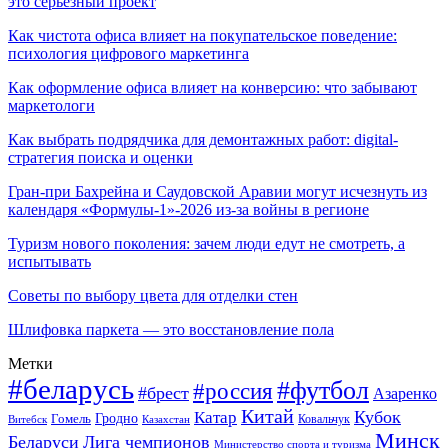
это серьёзный проект
Как чистота офиса влияет на покупательское поведение:
психология цифрового маркетинга
Как оформление офиса влияет на конверсию: что забывают
маркетологи
Как выбрать подрядчика для демонтажных работ: digital-
стратегия поиска и оценки
Гран-при Бахрейна и Саудовской Аравии могут исчезнуть из
календаря «Формулы-1»-2026 из-за войны в регионе
Туризм нового поколения: зачем люди едут не смотреть, а
испытывать
Советы по выбору цвета для отделки стен
Шлифовка паркета — это восстановление пола
Метки
#беларусь
#футбол
#россия
#брест
Азаренко
Китай
Кубок
Катар
Гомель
Гродно
Казахстан
Ковальчук
Витебск
Минск
Беларуси
Лига чемпионов
Министерство спорта и туризма