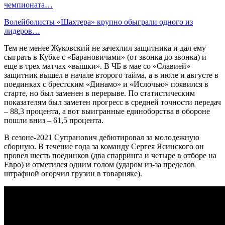
чемпионата…
Волейболисты «Шахтера» крупно обыграли одного из
лидеров…
Тем не менее Жуковский не зачехлил защитника и дал ему
сыграть в Кубке с «Барановичами» (от звонка до звонка) и
еще в трех матчах «вышки». В ЧБ в мае со «Славией»
защитник вышел в начале второго тайма, а в июле и августе в
поединках с брестским «Динамо» и «Ислочью» появился в
старте, но был заменен в перерыве. По статистическим
показателям был заметен прогресс в средней точности передач
– 88,3 процента, а вот выигранные единоборства в обороне
пошли вниз – 61,5 процента.
В сезоне-2021 Супранович дебютировал за молодежную
сборную. В течение года за команду Сергея Ясинского он
провел шесть поединков (два спарринга и четыре в отборе на
Евро) и отметился одним голом (ударом из-за пределов
штрафной огорчил грузин в товарняке).