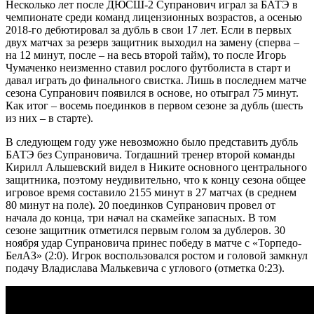
Несколько лет после ДЮСШ-2 Супранович играл за БАТЭ в
чемпионате среди команд лицензионных возрастов, а осенью
2018-го дебютировал за дубль в свои 17 лет. Если в первых
двух матчах за резерв защитник выходил на замену (сперва –
на 12 минут, после – на весь второй тайм), то после Игорь
Чумаченко неизменно ставил рослого футболиста в старт и
давал играть до финального свистка. Лишь в последнем матче
сезона Супранович появился в основе, но отыграл 75 минут.
Как итог – восемь поединков в первом сезоне за дубль (шесть
из них – в старте).
В следующем году уже невозможно было представить дубль
БАТЭ без Супрановича. Тогдашний тренер второй команды
Кирилл Альшевский видел в Никите основного центрального
защитника, поэтому неудивительно, что к концу сезона общее
игровое время составило 2155 минут в 27 матчах (в среднем
80 минут на поле). 20 поединков Супранович провел от
начала до конца, три начал на скамейке запасных. В том
сезоне защитник отметился первым голом за дублеров. 30
ноября удар Супрановича принес победу в матче с «Торпедо-
БелАЗ» (2:0). Игрок воспользовался ростом и головой замкнул
подачу Владислава Малькевича с углового (отметка 0:23).