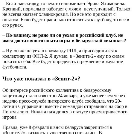
– Если навскидку, то чем-то напоминает Эрика Яхимовича.
Крепкий, нормально работает с мячом, неуступчивый. Только
не всегда хватает хладнокровия. Но все это приходит с
опытом. Если будет правильно относиться к футболу, то все в
его руках.
– По-вашему, не рано ли он уехал в российский клуб, не
имея достаточного опыта игры в беларусской «вышке»?
– Ну, он же не уехал в команду РПЛ, а присоединился к
коллективу из ФНЛ-2. Я думаю, в «Зените-2» ему по силам
показать себя. Все будет определять стремление и желание
футболиста.
Что уже показал в «Зенит-2»?
Об интересе российского коллектива к беларусскому
защитнику стало известно 24 января, а уже менее чем через
неделю пресс-служба питерского клуба сообщила, что 20-
летний Супранович вместе с командой отправился на сбор в
Португалию. Никита находился в статусе просматриваемого
игрока.
Правда, уже 8 февраля шансы беларуса закрепиться в
«Зените-2», казалось, существенно снизились. В