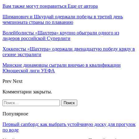
Вам также могут понравиться
Еще от автора
Шиманович и Шкурдай одержали победы в третий день
чемпионата страны по плаванию
Волейболисты «Шахтера» крупно обыграли одного из
лидеров российской Суперлиги
Хоккеисты «Шахтера» одержали двенадцатую победу кряду в
сезоне экстралиги
Минские динамовцы сыграли вничью в квалификации
Юношеской лиги УЕФА
Prev
Next
Комментарии закрыты.
Популярное
Первый сапборд: как выбрать устойчивую доску для прогулок
по воде