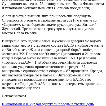
Супранович вышел на 78-й минуте вместо Якова Филиповича
и установил окончательны счет (Борисов победил 5:0).
А вот дебюта в высшей лиге пришлось еще подождать.
Случилось это только в середине марта 2021-го в матче со
«Слуцком», когда борисовчанами руководил уже Виталий
Жуковский. Тренер отвел игроку три минуты, выпустив
вместо Павла Рыбака.
Интересно, что неделей ранее Жуковский доверил молодому
защитнику место в стартовом составе БАТЭ в кубковом матче
с «Витебском». «Желто-синие» в упорной борьбе победили
«северян» 3:2. Провел все 90 минут Супранович и 21 апреля,
когда в первом матче полуфинала Кубка БАТЭ разгромил
«Торпедо-БелАЗ» 4:1. В обеих встречах Никита смотрелся
довольно уверенно: процент точности передач – 87,
выигранные единоборства в обороне – 87 процентов. Правда,
что касается потерь, то в матче с «Витебском» из пяти
эпизодов два произошли на половине поля БАТЭ, а во
встрече с «Торпедо-БелАЗ» из восьми потерь семь пришлись
на свою половину поля.
Сейчас читают
Шиманович и Шкурдай одержали победы в третий день