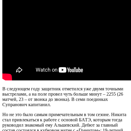
В следующем году защитник отметился уже двумя точными
выстрелами, а на поле провел чуть больше минут – 2255 (26
матчей, 23 – от звонка до звонка). В семи поединках
Супранович капитанил.
Но не это было самым примечательным в том сезоне. Никита
стал привлекаться к работе с основой БАТЭ, которым тогда
руководил знакомый ему Альшевский. Дебют за главный
состав состоялся в кубковом матче с «Гранитом»: 19-летний