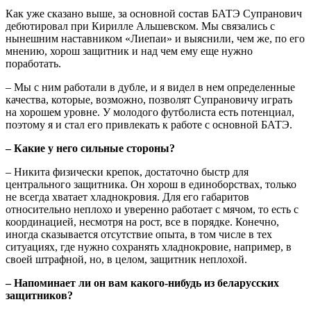
Как уже сказано выше, за основной состав БАТЭ Супранович
дебютировал при Кирилле Альшевском. Мы связались с
нынешним наставником «Лиепаи» и выяснили, чем же, по его
мнению, хорош защитник и над чем ему еще нужно
поработать.
– Мы с ним работали в дубле, и я видел в нем определенные
качества, которые, возможно, позволят Супрановичу играть
на хорошем уровне. У молодого футболиста есть потенциал,
поэтому я и стал его привлекать к работе с основной БАТЭ.
– Какие у него сильные стороны?
– Никита физически крепок, достаточно быстр для
центрального защитника. Он хорош в единоборствах, только
не всегда хватает хладнокровия. Для его габаритов
относительно неплохо и уверенно работает с мячом, то есть с
координацией, несмотря на рост, все в порядке. Конечно,
иногда сказывается отсутствие опыта, в том числе в тех
ситуациях, где нужно сохранять хладнокровие, например, в
своей штрафной, но, в целом, защитник неплохой.
– Напоминает ли он вам какого-нибудь из беларусских
защитников?