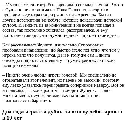
– У меня, кстати, тогда была довольно сильная группа. Вместе
с Супрановичем занимался Паша Пашевич, который в
прошлом году играл за дзержинский «Арсенал». Были и
другие перспективные ребята, которые показывали неплохой
футбол. И Никита из-за конкуренции не всегда попадал в
состав, так постоянно обижался, расстраивался. Я ему
постоянно говорил, что нужно терпеть – придет твое время.
Как рассказывает Жуйков, изначально Супрановича
пробовали в нападении, но быстро стало понятно, что там у
игрока мало что получится. Да и к тому же сам Никита
однажды попросился в защиту – и уже с ранних лет свою
позицию не менял.
– Никита очень любил играть головой. Мы специально не
отрабатывали этот элемент, но парень он высокий, поэтому
ему легко удавалось переигрывать соперников наверху. Вот он
и пользовался своим ростом, – говорит Жуйков. – Плюс
Никита такой, неуступчивый, жесткий защитник.
Пользовался габаритами.
Два года играл за дубль, за основу дебютировал
в 19 лет