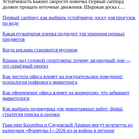
Устойчивость важнее скорости новичка Первый сапборд
должен прощать неточные движения. Широкая доска с…
Первый сапборд: как выбрать устойчивую доску для прогулок
по воде
Какая пузырчатая пленка подходит для хранения ценных
предметов
Когда реклама становится мусором
Крыша над головой спортсмена: почему загородный дом —
это серьёзный проект
Как чистота офиса влияет на покупательское поведение:
психология цифрового маркетинга
Как оформление офиса влияет на конверсию: что забывают
маркетологи
Как выбрать подрядчика для демонтажных работ: digital-
стратегия поиска и оценки
Гран-при Бахрейна и Саудовской Аравии могут исчезнуть из
календаря «Формулы-1»-2026 из-за войны в регионе