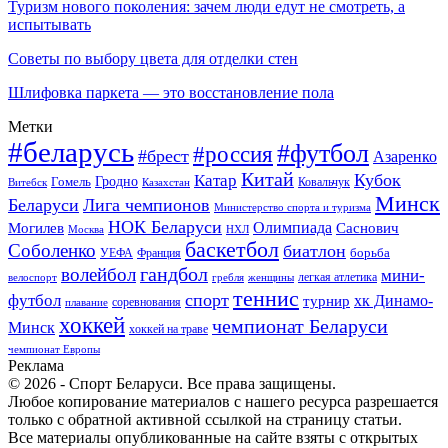
Туризм нового поколения: зачем люди едут не смотреть, а
испытывать
Советы по выбору цвета для отделки стен
Шлифовка паркета — это восстановление пола
Метки
#беларусь
#футбол
#россия
#брест
Азаренко
Китай
Кубок
Катар
Гомель
Гродно
Казахстан
Ковальчук
Витебск
Минск
Беларуси
Лига чемпионов
Министерство спорта и туризма
НОК Беларуси
Олимпиада
Могилев
Саснович
Москва
НХЛ
баскетбол
Соболенко
биатлон
борьба
УЕФА
Франция
гандбол
волейбол
мини-
легкая атлетика
гребля
женщины
велоспорт
теннис
спорт
футбол
хк Динамо-
турнир
соревнования
плавание
хоккей
чемпионат Беларуси
Минск
хоккей на траве
чемпионат Европы
Реклама
© 2026 - Спорт Беларуси. Все права защищены.
Любое копирование материалов с нашего ресурса разрешается
только с обратной активной ссылкой на страницу статьи.
Все материалы опубликованные на сайте взяты с открытых