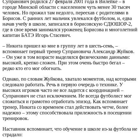
Супранович родился 27 февраля 2001 года в Вилейке – в
городе Минской области с населением чуть менее 30 тысяч
человек. Но прожил там недолго, переехав с родителями в
Борисов. С ранних лет мальчик увлекался футболом, и, едва
начав учебу в школе, записался в борисовскую СДЮШОР-2,
где в свое время занимался уроженец Борисова и многолетний
капитан БАТЭ Игорь Стасевич.
– Никита пришел ко мне в группу лет в шесть-семь, –
вспоминает первый тренер Супрановича Александр Жуйков.
– Он уже в том возрасте выделялся физическими данными:
высокий, крепко сложен. При этом очень быстро бегал –
редко кто его мог обогнать.
Однако, по словам Жуйкова, хватало моментов, над которыми
следовало работать. Речь в первую очередь о технике. У
высоких игроков часто не все ладится с координацией –
Супранович не стал исключением. Не всегда футболист мог
сложиться и грамотно отработать эпизод. Как вспоминает
тренер, Никита со временем стал действовать четче, более
надежно – этому способствовала прилежность в посещении
тренировок.
Наставник вспоминает, что обучение в школе из-за футбола не
страдало: