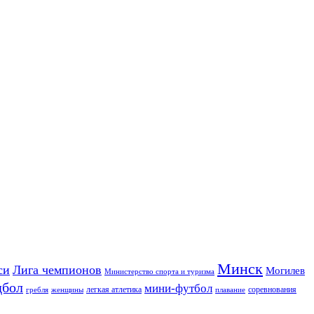
Минск
си
Лига чемпионов
Могилев
Министерство спорта и туризма
дбол
мини-футбол
легкая атлетика
соревнования
гребля
женщины
плавание