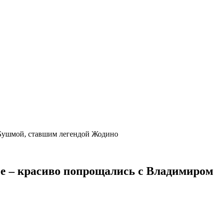
м Бушмой, ставшим легендой Жодино
убе – красиво попрощались с Владимиром