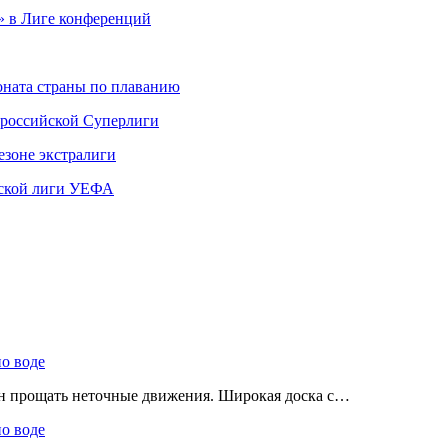
» в Лиге конференций
ната страны по плаванию
 российской Суперлиги
езоне экстралиги
ской лиги УЕФА
по воде
ен прощать неточные движения. Широкая доска с…
по воде