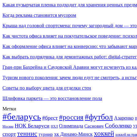
Какая пузырчатая пленка подходит для хранения ценных предм
Когда реклама становится мусором
Крыша над головой спортсмена: почему загородный дом — это
Как чистота офиса влияет на покупательское поведение: псих
Как оформление офиса влияет на конверсию: что забывают мар
Как выбрать подрядчика для демонтажных работ: digital-страте
Гран-при Бахрейна и Саудовской Аравии могут исчезнуть из к
Туризм нового поколения: зачем люди едут не смотреть, а испы
Советы по выбору цвета для отделки стен
Шлифовка паркета — это восстановление пола
Метки
#беларусь
#футбол
#россия
#брест
Азаренко
В
Соболенко
НОК Беларуси
Олимпиада
Саснович
У
Москва
НХЛ
хоккей
теннис
спорт
хк Динамо-Минск
турнир
хоккей на тра