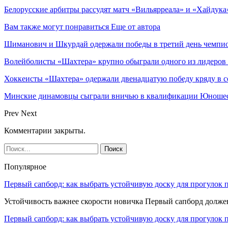
Белорусские арбитры рассудят матч «Вильярреала» и «Хайдука
Вам также могут понравиться
Еще от автора
Шиманович и Шкурдай одержали победы в третий день чемпио
Волейболисты «Шахтера» крупно обыграли одного из лидеров
Хоккеисты «Шахтера» одержали двенадцатую победу кряду в с
Минские динамовцы сыграли вничью в квалификации Юноше
Prev
Next
Комментарии закрыты.
Популярное
Первый сапборд: как выбрать устойчивую доску для прогулок 
Устойчивость важнее скорости новичка Первый сапборд долж
Первый сапборд: как выбрать устойчивую доску для прогулок 