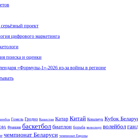
етов
 серьёзный проект
ология цифрового маркетинга
кетологи
гия поиска и оценки
алендаря «Формулы-1»-2026 из-за войны в регионе
тывать
Китай
Кубок Белару
Катар
Гомель
Гродно
Казахстан
Ковальчук
итебск
баскетбол
ган
волейбол
биатлон
борьба
ЕФА
Франция
велоспорт
чемпионат Беларуси
ве
чемпионат Европы