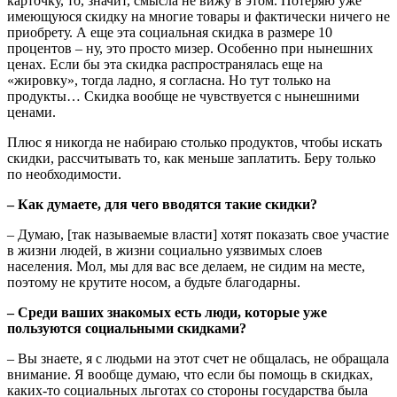
карточку, то, значит, смысла не вижу в этом. Потеряю уже
имеющуюся скидку на многие товары и фактически ничего не
приобрету. А еще эта социальная скидка в размере 10
процентов – ну, это просто мизер. Особенно при нынешних
ценах. Если бы эта скидка распространялась еще на
«жировку», тогда ладно, я согласна. Но тут только на
продукты… Скидка вообще не чувствуется с нынешними
ценами.
Плюс я никогда не набираю столько продуктов, чтобы искать
скидки, рассчитывать то, как меньше заплатить. Беру только
по необходимости.
– Как думаете, для чего вводятся такие скидки?
– Думаю, [так называемые власти] хотят показать свое участие
в жизни людей, в жизни социально уязвимых слоев
населения. Мол, мы для вас все делаем, не сидим на месте,
поэтому не крутите носом, а будьте благодарны.
– Среди ваших знакомых есть люди, которые уже
пользуются социальными скидками?
– Вы знаете, я с людьми на этот счет не общалась, не обращала
внимание. Я вообще думаю, что если бы помощь в скидках,
каких-то социальных льготах со стороны государства была