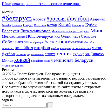
Шлифовка паркета — это восстановление пола
Метки
#беларусь
#футбол
#россия
#брест
Азаренко
Китай
Кубок
Катар
Гомель
Гродно
Казахстан
Ковальчук
Витебск
Минск
Беларуси
Лига чемпионов
Министерство спорта и туризма
НОК Беларуси
Олимпиада
Могилев
Саснович
Москва
НХЛ
баскетбол
Соболенко
биатлон
борьба
УЕФА
Франция
гандбол
волейбол
мини-
легкая атлетика
гребля
женщины
велоспорт
теннис
спорт
футбол
хк Динамо-
турнир
соревнования
плавание
хоккей
чемпионат Беларуси
Минск
хоккей на траве
чемпионат Европы
Реклама
© 2026 - Спорт Беларуси. Все права защищены.
Любое копирование материалов с нашего ресурса разрешается
только с обратной активной ссылкой на страницу статьи.
Все материалы опубликованные на сайте взяты с открытых
источников и других порталов интернета, все права на
авторство принадлежат их законным владельцам.
Sign in