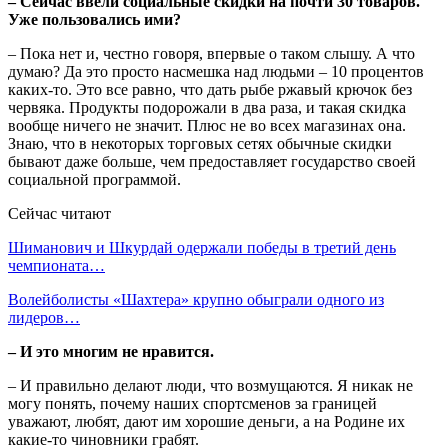
– Сейчас ввели социальные скидки на почти 30 товаров.
Уже пользовались ими?
– Пока нет и, честно говоря, впервые о таком слышу. А что
думаю? Да это просто насмешка над людьми – 10 процентов
каких-то. Это все равно, что дать рыбе ржавый крючок без
червяка. Продукты подорожали в два раза, и такая скидка
вообще ничего не значит. Плюс не во всех магазинах она.
Знаю, что в некоторых торговых сетях обычные скидки
бывают даже больше, чем предоставляет государство своей
социальной программой.
Сейчас читают
Шиманович и Шкурдай одержали победы в третий день
чемпионата…
Волейболисты «Шахтера» крупно обыграли одного из
лидеров…
– И это многим не нравится.
– И правильно делают люди, что возмущаются. Я никак не
могу понять, почему наших спортсменов за границей
уважают, любят, дают им хорошие деньги, а на Родине их
какие-то чиновники грабят.