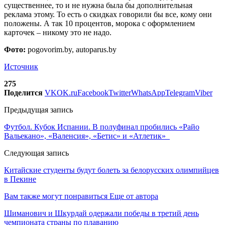
существеннее, то и не нужна была бы дополнительная
реклама этому. То есть о скидках говорили бы все, кому они
положены. А так 10 процентов, морока с оформлением
карточек – никому это не надо.
Фото:
pogovorim.by, autoparus.by
Источник
275
Поделится
VK
OK.ru
Facebook
Twitter
WhatsApp
Telegram
Viber
Предыдущая запись
Футбол. Кубок Испании. В полуфинал пробились «Райо
Вальекано», «Валенсия», «Бетис» и «Атлетик»
Следующая запись
Китайские студенты будут болеть за белорусских олимпийцев
в Пекине
Вам также могут понравиться
Еще от автора
Шиманович и Шкурдай одержали победы в третий день
чемпионата страны по плаванию