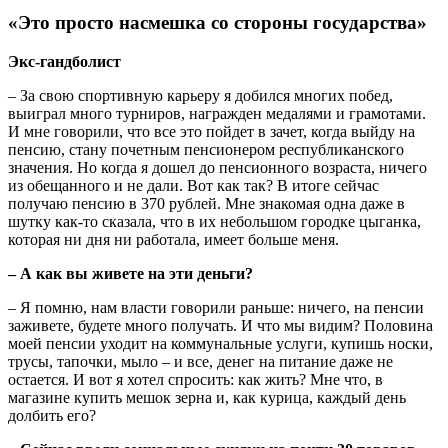
«Это просто насмешка со стороны государства»
Экс-гандболист
– За свою спортивную карьеру я добился многих побед,
выиграл много турниров, награжден медалями и грамотами.
И мне говорили, что все это пойдет в зачет, когда выйду на
пенсию, стану почетным пенсионером республиканского
значения. Но когда я дошел до пенсионного возраста, ничего
из обещанного и не дали. Вот как так? В итоге сейчас
получаю пенсию в 370 рублей. Мне знакомая одна даже в
шутку как-то сказала, что в их небольшом городке цыганка,
которая ни дня ни работала, имеет больше меня.
– А как вы живете на эти деньги?
– Я помню, нам власти говорили раньше: ничего, на пенсии
заживете, будете много получать. И что мы видим? Половина
моей пенсии уходит на коммунальные услуги, купишь носки,
трусы, тапочки, мыло – и все, денег на питание даже не
остается. И вот я хотел спросить: как жить? Мне что, в
магазине купить мешок зерна и, как курица, каждый день
долбить его?