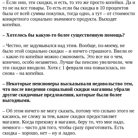
– Если они, эти скидки, и есть, то это же просто копейки. Да и
то не на все товары. То есть если бы скидка в 10 процентов
была от всей суммы покупки, тогда одно, а тут – от стоимости
конкретного социально значимого продукта. Выходят
копейки.
– Хотелось бы какую-то более существенную помощь?
– Честно, не задумывался над этим. Вообще, по-моему, не
было этой социально скидки – и ничего страшного. Ввели ее
– какие-то копейки можно сэкономить. Это все ни о чем,
конечно, особо незаметно. Лучше бы пенсию увеличили, чем
эти скидки вводили. Хотя с 1 февраля она повысилась, но
снова – на копейки.
– Некоторые пенсионеры высказывали недовольство тем,
что после введения социальной скидки магазины убрали
другие скидочные предложения, которые были более
выгодными.
– Об этом ничего не могу сказать, потому что сильно этого не
касаюсь, не слежу за тем, какие скидки предоставляет
магазин. Когда прихожу в магазин, беру то, что мне надо,
немного – чисто для того, чтобы сразу приготовить. Есть
скидка – хорошо, нет – ну и ладно.