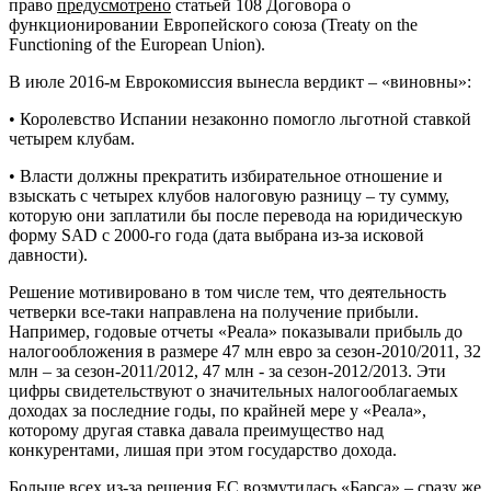
право
предусмотрено
статьей 108 Договора о
функционировании Европейского союза (Treaty on the
Functioning of the European Union).
В июле 2016-м Еврокомиссия вынесла вердикт – «виновны»:
• Королевство Испании незаконно помогло льготной ставкой
четырем клубам.
• Власти должны прекратить избирательное отношение и
взыскать с четырех клубов налоговую разницу – ту сумму,
которую они заплатили бы после перевода на юридическую
форму SAD с 2000-го года (дата выбрана из-за исковой
давности).
Решение мотивировано в том числе тем, что деятельность
четверки все-таки направлена на получение прибыли.
Например, годовые отчеты «Реала» показывали прибыль до
налогообложения в размере 47 млн ​​евро за сезон-2010/2011, 32
млн – за сезон-2011/2012, 47 млн ​- за сезон-2012/2013. Эти
цифры свидетельствуют о значительных налогооблагаемых
доходах за последние годы, по крайней мере у «Реала»,
которому другая ставка давала преимущество над
конкурентами, лишая при этом государство дохода.
Больше всех из-за решения ЕС возмутилась «Барса» – сразу же