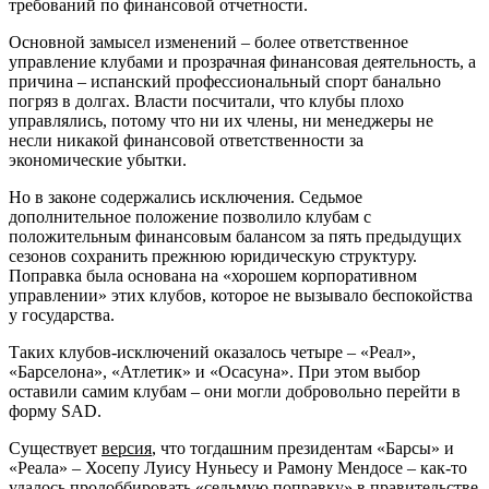
требований по финансовой отчетности.
Основной замысел изменений – более ответственное
управление клубами и прозрачная финансовая деятельность, а
причина – испанский профессиональный спорт банально
погряз в долгах. Власти посчитали, что клубы плохо
управлялись, потому что ни их члены, ни менеджеры не
несли никакой финансовой ответственности за
экономические убытки.
Но в законе содержались исключения. Седьмое
дополнительное положение позволило клубам с
положительным финансовым балансом за пять предыдущих
сезонов сохранить прежнюю юридическую структуру.
Поправка была основана на «хорошем корпоративном
управлении» этих клубов, которое не вызывало беспокойства
у государства.
Таких клубов-исключений оказалось четыре – «Реал»,
«Барселона», «Атлетик» и «Осасуна». При этом выбор
оставили самим клубам – они могли добровольно перейти в
форму SAD.
Существует
версия
, что тогдашним президентам «Барсы» и
«Реала» – Хосепу Луису Нуньесу и Рамону Мендосе – как-то
удалось пролоббировать «седьмую поправку» в правительстве