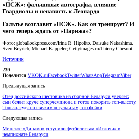
«ПСЖ»: фальшивые автографы, влияние
Гвардиолы и ненависть к Леонардо
Гальтье возглавит «ПСЖ». Как он тренирует? И
чего теперь ждать от «Парижа»?
Фото: globallookpress.com/Irina R. Hipolito, Daisuke Nakashima,
Sven Beyrich, Michael Kappeler; Gettyimages.ru/Thierry Chesnot
Источник
239
Поделится
VK
OK.ru
Facebook
Twitter
WhatsApp
Telegram
Viber
Предыдущая запись
Отец российского шестовика из сборной Беларуси уверяет:
сын бежит круче суперчемпиона и готов покорить топ-высоту.
Только, судя по свежим результатам, это фейки
Следующая запись
Минское «Динамо» уступило футболистам «Ислочи» в
чемпионате Беларуси