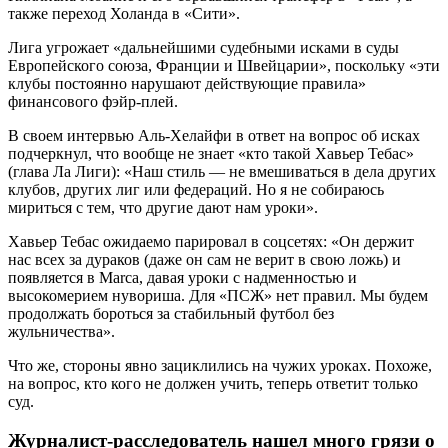
также переход Холанда в «Сити».
Лига угрожает «дальнейшими судебными исками в суды
Европейского союза, Франции и Швейцарии», поскольку «эти
клубы постоянно нарушают действующие правила»
финансового фэйр-плей.
В своем интервью Аль-Хелайфи в ответ на вопрос об исках
подчеркнул, что вообще не знает «кто такой Хавьер Тебас»
(глава Ла Лиги): «Наш стиль — не вмешиваться в дела других
клубов, других лиг или федераций. Но я не собираюсь
мириться с тем, что другие дают нам уроки».
Хавьер Тебас ожидаемо парировал в соцсетях: «Он держит
нас всех за дураков (даже он сам не верит в свою ложь) и
появляется в Marca, давая уроки с надменностью и
высокомерием нувориша. Для «ПСЖ» нет правил. Мы будем
продолжать бороться за стабильный футбол без
жульничества».
Что же, стороны явно зациклились на чужих уроках. Похоже,
на вопрос, кто кого не должен учить, теперь ответит только
суд.
Журналист-расследователь нашел много грязи о