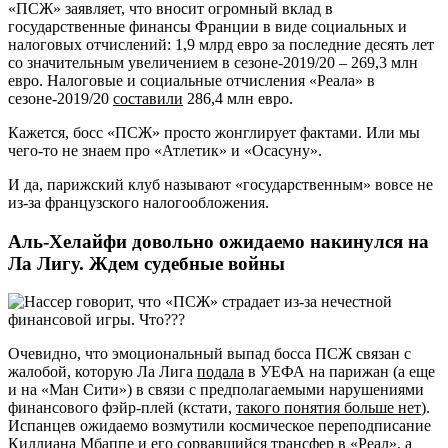
«ПСЖ» заявляет, что вносит огромный вклад в
государственные финансы Франции в виде социальных и
налоговых отчислений: 1,9 млрд евро за последние десять лет
со значительным увеличением в сезоне-2019/20 – 269,3 млн
евро. Налоговые и социальные отчисления «Реала» в
сезоне-2019/20
составили
286,4 млн евро.
Кажется, босс «ПСЖ» просто жонглирует фактами. Или мы
чего-то не знаем про «Атлетик» и «Осасуну».
И да, парижский клуб называют «государственным» вовсе не
из-за французского налогообложения.
Аль-Хелайфи довольно ожидаемо накинулся на
Ла Лигу. Ждем судебные войны
Очевидно, что эмоциональный выпад босса ПСЖ связан с
жалобой, которую Ла Лига
подала
в УЕФА на парижан (а еще
и на «Ман Сити») в связи с предполагаемыми нарушениями
финансового фэйр-плей (кстати,
такого понятия больше нет
).
Испанцев ожидаемо возмутили космическое переподписание
Киллиана Мбаппе и его сорвавшийся трансфер в «Реал», а