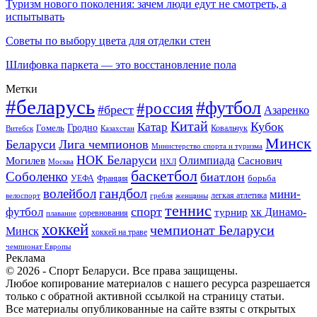
Туризм нового поколения: зачем люди едут не смотреть, а
испытывать
Советы по выбору цвета для отделки стен
Шлифовка паркета — это восстановление пола
Метки
#беларусь
#футбол
#россия
#брест
Азаренко
Китай
Кубок
Катар
Гомель
Гродно
Казахстан
Ковальчук
Витебск
Минск
Беларуси
Лига чемпионов
Министерство спорта и туризма
НОК Беларуси
Олимпиада
Могилев
Саснович
Москва
НХЛ
баскетбол
Соболенко
биатлон
борьба
УЕФА
Франция
гандбол
волейбол
мини-
легкая атлетика
гребля
женщины
велоспорт
теннис
спорт
футбол
хк Динамо-
турнир
соревнования
плавание
хоккей
чемпионат Беларуси
Минск
хоккей на траве
чемпионат Европы
Реклама
© 2026 - Спорт Беларуси. Все права защищены.
Любое копирование материалов с нашего ресурса разрешается
только с обратной активной ссылкой на страницу статьи.
Все материалы опубликованные на сайте взяты с открытых