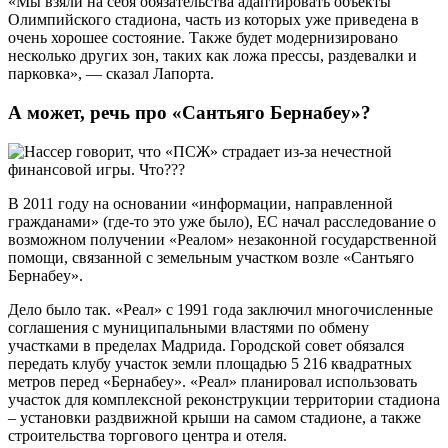
«Мы взяли на себя обязательства адаптировать объекты
Олимпийского стадиона, часть из которых уже приведена в
очень хорошее состояние. Также будет модернизировано
несколько других зон, таких как ложа прессы, раздевалки и
парковка», — сказал Лапорта.
А может, речь про «Сантьяго Бернабеу»?
В 2011 году на основании «информации, направленной
гражданами» (где-то это уже было), ЕС начал расследование о
возможном получении «Реалом» незаконной государственной
помощи, связанной с земельным участком возле «Сантьяго
Бернабеу».
Дело было так. «Реал» с 1991 года заключил многочисленные
соглашения с муниципальными властями по обмену
участками в пределах Мадрида. Городской совет обязался
передать клубу участок земли площадью 5 216 квадратных
метров перед «Бернабеу». «Реал» планировал использовать
участок для комплексной реконструкции территории стадиона
– установки раздвижной крыши на самом стадионе, а также
строительства торгового центра и отеля.