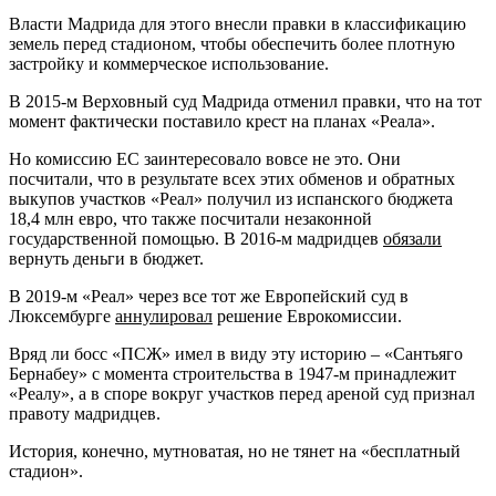
Власти Мадрида для этого внесли правки в классификацию
земель перед стадионом, чтобы обеспечить более плотную
застройку и коммерческое использование.
В 2015-м Верховный суд Мадрида отменил правки, что на тот
момент фактически поставило крест на планах «Реала».
Но комиссию ЕС заинтересовало вовсе не это. Они
посчитали, что в результате всех этих обменов и обратных
выкупов участков «Реал» получил из испанского бюджета
18,4 млн евро, что также посчитали незаконной
государственной помощью. В 2016-м мадридцев
обязали
вернуть деньги в бюджет.
В 2019-м «Реал» через все тот же Европейский суд в
Люксембурге
аннулировал
решение Еврокомиссии.
Вряд ли босс «ПСЖ» имел в виду эту историю – «Сантьяго
Бернабеу» с момента строительства в 1947-м принадлежит
«Реалу», а в споре вокруг участков перед ареной суд признал
правоту мадридцев.
История, конечно, мутноватая, но не тянет на «бесплатный
стадион».