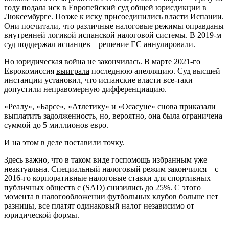
году подала иск в Европейский суд общей юрисдикции в
Люксембурге. Позже к иску присоединились власти Испании.
Они посчитали, что различные налоговые режимы оправданы
внутренней логикой испанской налоговой системы. В 2019-м
суд поддержал испанцев – решение ЕС
аннулировали
.
Но юридическая война не закончилась. В марте 2021-го
Еврокомиссия
выиграла
последнюю апелляцию. Суд высшей
инстанции установил, что испанские власти все-таки
допустили неправомерную дифференциацию.
«Реалу», «Барсе», «Атлетику» и «Осасуне» снова приказали
выплатить задолженность, но, вероятно, она была ограничена
суммой до 5 миллионов евро.
И на этом в деле поставили точку.
Здесь важно, что в таком виде госпомощь избранным уже
неактуальна. Специальный налоговый режим закончился – с
2016-го корпоративные налоговые ставки для спортивных
публичных обществ с (SAD) снизились до 25%. С этого
момента в налогообложении футбольных клубов больше нет
разницы, все платят одинаковый налог независимо от
юридической формы.