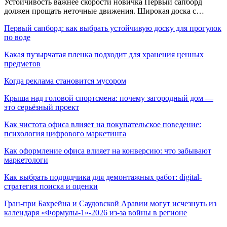
Устойчивость важнее скорости новичка Первый сапборд
должен прощать неточные движения. Широкая доска с…
Первый сапборд: как выбрать устойчивую доску для прогулок
по воде
Какая пузырчатая пленка подходит для хранения ценных
предметов
Когда реклама становится мусором
Крыша над головой спортсмена: почему загородный дом —
это серьёзный проект
Как чистота офиса влияет на покупательское поведение:
психология цифрового маркетинга
Как оформление офиса влияет на конверсию: что забывают
маркетологи
Как выбрать подрядчика для демонтажных работ: digital-
стратегия поиска и оценки
Гран-при Бахрейна и Саудовской Аравии могут исчезнуть из
календаря «Формулы-1»-2026 из-за войны в регионе