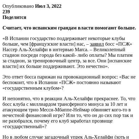
Опубликовано
Июл 3, 2022
239
Поделится
Считает, что испанским грандам власти помогают больше.
«В Испании государство поддерживает некоторые клубы
больше, чем [французские власти] нас, –
заявил
босс «ПСЖ»
Нассер ​​Аль-Хелайфи в интервью Marca. – Великолепный
стадион посреди города без какой- либо оплаты? Мы платим
за стадион, за тренировочный центр, за все. Они [испанские
власти] их больше поддерживают. Это нечестно».
Это ответ босса парижан на провокационный вопрос: «Вас не
беспокоит, что в Испании «ПСЖ» постоянно называют
«государственным клубом»?
И непонятно, что в реакции Аль-Хелайфи прекраснее. То, что
босс клуба с миллиардом трансферного минуса за 10 лет и
атакующим трио Месси-Мбаппе-Неймар обвиняет кого-то в
нечестной финансовой игре? Или то, что он до сих пор так и
не разобрался, почему его клуб заработал прозвище
«государственный»?
Но в любом случае загадочный упрек Аль-Хелайфи (хоть и