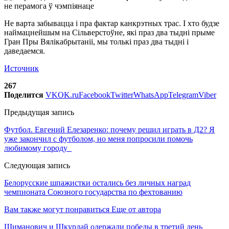
Не варта забывацца і пра фактар канкрэтных трас. І хто будзе
наймацнейшым на Сільверстоўне, які праз два тыдні прыме
Гран Пры Вялікабрытаніі, мы толькі праз два тыдні і
даведаемся.
Источник
267
Поделится
VK
OK.ru
Facebook
Twitter
WhatsApp
Telegram
Viber
Предыдущая запись
Футбол. Евгений Елезаренко: почему решил играть в Д2? Я
уже закончил с футболом, но меня попросили помочь
любимому городу
Следующая запись
Белорусские шпажистки остались без личных наград
чемпионата Союзного государства по фехтованию
Вам также могут понравиться
Еще от автора
Шиманович и Шкурдай одержали победы в третий день