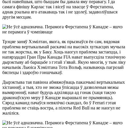
былі навейшыя, што быццам бы давала яму перавагу. І да
самага фінішу Карлас так і вісеў на хвасце ў Ферстапена,
аднак рэальна яго атакаваць так і не здолеў, задаволіўшыся
другім месцам.
Трэцяе заняў Хэмілтан, якога, як прызнаўся ён сам, вядомая
праблема вертыкальнай раскачкі на высокіх хуткасцях мучыла
не так жорстка, як у Баку. Хоць наогул праблема застаецца, і
напярэдадні Гран Пры Канады FIA нават выпусціла тэхнічную
дырэктыву аб барацьбе з гэтай з’явай. Якую многія, у тым ліку
начальнік Льюіса Хэмілтана Тота Вольф, называюць пагрозай
бяспецы і здароўю гоншчыкаў.
Дырэктыва тая павінна абмяжоўваць паказчыкі вертыкальных
хістанняў, а тыя, хто не зможа ўпісацца ў дазволеныя межы
вымярэнняў, нават будуць адхіляцца ад гонак (хаця такую
драконаўскую меру ў Канадзе вырашылі не прымяняць).
Сярод каманд пачаўся невялічкі скандал, бо ў Ferrari гэтая
праблема не стаіць востра, а пілоты Red Bull на яе наогул не
жаліліся.