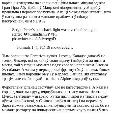
варты, нягледзячы на акалічнасці фінальнага мінулагодняга
Гран Пры Абу-Дабі. І ў Манрэалі нідэрландзец усё зрабіў
правільна і перамог заслужана. Але ці можна гарантаваць, што
ў наступны раз на яго машыне праблемы ўзнікнуць
пасур’ёзней, чым з DRS?
Sergio Perez's comeback fight was over before it got
started 💔#CanadianGP #F1
pic.twitter.com/a2eiweqytD
— Formula 1 (@F1) 19 июня 2022 г.
Тым больш што Ferrari-та хуткія. І гэта ў Канадзе даказаў не
толькі Леклер, які выканаў сваю задачу і дабраўся да пятага
месца, хай у пэўны момант і падзахрас за напарнікам Алонса
Эстэбанам Аконам у перыяд, калі француз быў на свяжэйшых
шынах. Тэмп нарэшце быў і ў Карласа Сайнса, які стартаваў
трэцім, але свайго суайчынніка з Alpine апярэдзіў хутка.
Ферстапену іспанец саступаў, але не катастрафічна. А калі на
сорак дзявятым кругу, вярнуўшыся на трасу пасля піт-стопа,
Цунода патрапіў у аварыю, хутка пасля якой на трасу выехаў
аўтамабіль бяспекі, у Сайнса з’явіўся шанец і на перамогу.
Зараз можна разважаць, ці напоўніцу ён ім скарыстаўся, бо на
момант рэстарту на пяцьдзесят чацвёртым кругу шыны ў яго