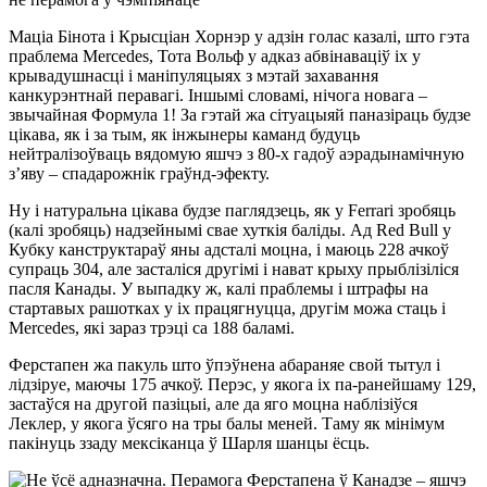
Маціа Бінота і Крысціан Хорнэр у адзін голас казалі, што гэта
праблема Mercedes, Тота Вольф у адказ абвінаваціў іх у
крывадушнасці і маніпуляцыях з мэтай захавання
канкурэнтнай перавагі. Іншымі словамі, нічога новага –
звычайная Формула 1! За гэтай жа сітуацыяй паназіраць будзе
цікава, як і за тым, як інжынеры каманд будуць
нейтралізоўваць вядомую яшчэ з 80-х гадоў аэрадынамічную
з’яву – спадарожнік граўнд-эфекту.
Ну і натуральна цікава будзе паглядзець, як у Ferrari зробяць
(калі зробяць) надзейнымі свае хуткія баліды. Ад Red Bull у
Кубку канструктараў яны адсталі моцна, і маюць 228 ачкоў
супраць 304, але засталіся другімі і нават крыху прыблізіліся
пасля Канады. У выпадку ж, калі праблемы і штрафы на
стартавых рашотках у іх працягнуцца, другім можа стаць і
Mercedes, які зараз трэці са 188 баламі.
Ферстапен жа пакуль што ўпэўнена абараняе свой тытул і
лідзіруе, маючы 175 ачкоў. Перэс, у якога іх па-ранейшаму 129,
застаўся на другой пазіцыі, але да яго моцна наблізіўся
Леклер, у якога ўсяго на тры балы меней. Таму як мінімум
пакінуць ззаду мексіканца ў Шарля шанцы ёсць.