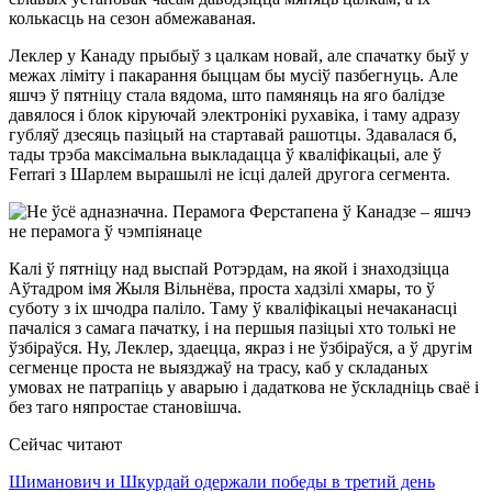
колькасць на сезон абмежаваная.
Леклер у Канаду прыбыў з цалкам новай, але спачатку быў у
межах ліміту і пакарання быццам бы мусіў пазбегнуць. Але
яшчэ ў пятніцу стала вядома, што памяняць на яго балідзе
давялося і блок кіруючай электронікі рухавіка, і таму адразу
губляў дзесяць пазіцый на стартавай рашотцы. Здавалася б,
тады трэба максімальна выкладацца ў кваліфікацыі, але ў
Ferrari з Шарлем вырашылі не ісці далей другога сегмента.
Калі ў пятніцу над выспай Ротэрдам, на якой і знаходзіцца
Аўтадром імя Жыля Вільнёва, проста хадзілі хмары, то ў
суботу з іх шчодра паліло. Таму ў кваліфікацыі нечаканасці
пачаліся з самага пачатку, і на першыя пазіцыі хто толькі не
ўзбіраўся. Ну, Леклер, здаецца, якраз і не ўзбіраўся, а ў другім
сегменце проста не выязджаў на трасу, каб у складаных
умовах не патрапіць у аварыю і дадаткова не ўскладніць сваё і
без таго няпростае становішча.
Сейчас читают
Шиманович и Шкурдай одержали победы в третий день