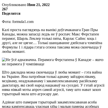
Опубликовано
Июн 21, 2022
267
Поделится
Фота: formula1.com
Калі проста паглядзець на вынікі доўгачаканага Гран Пры
Канады, можна запасці ледзь не ў роспач: Макс Ферстапен
перамог, Шарль Леклер толькі пяты, Карлас Сайнс хоць і
другі, але не цягне… Толькі шанцаванне дзейснага чэмпіёна
Формулы 1 і лідара гэтага сезона таксама можа скончыцца ў
любы момант.
Што дакладна можа скончыцца ў любы момант – гэта вайна
ва Украіне. Яна патрэбная толькі аднаму зайздросліваму,
мсціваму, неадукаванаму і закамплексаванаму расійскаму
дыктатару, які свой народ нацкаваў на суседні. У гэтай агрэсіі
няма ніякай мэты апроч самой агрэсіі, таму што нават захоп
тэрыторый мала што агрэсару дае.
Адзінае што памерам тэрыторый закамплексаваная асоба
можа кампенсаваць уласныя хібы і малыя памеры асобных