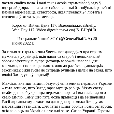
частак свайго цела. І калі такая асоба атрымлівае ўладу ў
ядзернай дзяржаве і атачае сябе ліслівымі баязліўцамі, раней ці
пазней адбываецца катастрофа, якая пачалася 24 лютага і
цягнецца ўжо чатыры месяцы.
Коротко. Війна. День 117. ВідеодайджестBriefly.
War. Day 117. Video digesthttps://t.co/jJS1BHq8H0
— Генеральний штаб ЗСУ (@GeneralStaffUA) 20
июня 2022 г.
За гэтыя чатыры месяцы ўвесь свет даведаўся пра гераізм і
мужнасць украінцаў, якія нават са старой і недасканалай
зброяй эфектыўна супрацьстаяць варожай навале і, дзе
магчыма, вызваляюць сваю зямлю ад расійска-фашысцкіх
захопнікаў. Якія зусім не супраць рушыць і далей на захад, што
вялікі Захад ужо ўсвядоміў.
Максімальна магчымая і безумоўная ваенная перамога Украіне
– гэта лепшае, што Захад зараз мусіць рабіць. Усяму свету
неабходна, каб украінцы перамаглі ворага і вызвалілі ад яго
сваю зямлю. Таму што гэта можа прывесці і да вызвалення
Расіі ад фашызму, а таксама дакладна дапаможа беларусам
пазбавіцца тутэйшага. Для гэтага шмат робяць і самі беларусы,
якія ваююць на Украіне не толькі за яе. Слава Україні! Героям