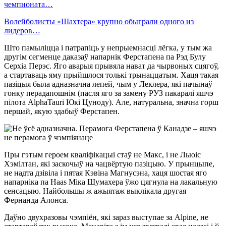
чемпионата…
Волейболисты «Шахтера» крупно обыграли одного из
лидеров…
Што памыліцца і патрапіць у непрыемнасці лёгка, у тым жа
другім сегменце даказаў напарнік Ферстапена па Рэд Булу
Серхіа Перэс. Яго аварыя прывяла нават да чырвоных сцягоў,
а стартаваць яму прыйшлося толькі трынаццатым. Хаця такая
пазіцыя была адназначна лепей, чым у Леклера, які пачынаў
гонку перадапошнім (пасля яго за замену РУЗ пакаралі яшчэ
пілота AlphaTauri Юкі Цуноду). Але, натуральна, значна горш
першай, якую здабыў Ферстапен.
Пры гэтым героем кваліфікацыі стаў не Макс, і не Льюіс
Хэмілтан, які заскочыў на чацвёртую пазіцыю. У прынцыпе,
не надта дзівіла і пятая Кэвіна Магнусэна, хаця шостая яго
напарніка па Haas Міка Шумахера ўжо цягнула на лакальную
сенсацыю. Найбольшы ж ажыятаж выклікала другая
Фернанда Алонса.
Даўно двухразовы чэмпіён, які зараз выступае за Alpine, не