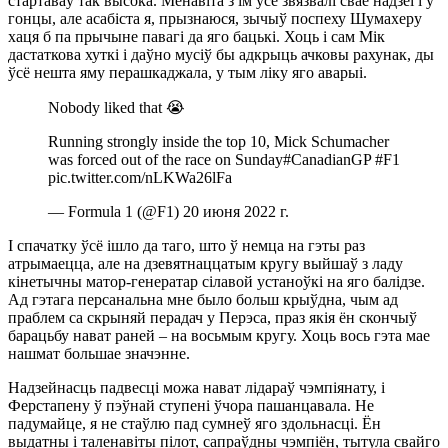
стартаваў так высока. Менавіта з ім усе звязвалі свае надзеі і ў
гонцы, але асабіста я, прызнаюся, зычыў поспеху Шумахеру
хаця б па прычыне павагі да яго бацькі. Хоць і сам Мік
дастаткова хуткі і даўно мусіў бы адкрыць ачковы рахунак, ды
ўсё нешта яму перашкаджала, у тым ліку яго аварыі.
Nobody liked that 😭
Running strongly inside the top 10, Mick Schumacher
was forced out of the race on Sunday#CanadianGP #F1
pic.twitter.com/nLKWa26lFa
— Formula 1 (@F1) 20 июня 2022 г.
І спачатку ўсё ішло да таго, што ў немца на гэты раз
атрымаецца, але на дзевятнаццатым кругу выйшаў з ладу
кінетычны матор-генератар сілавой устаноўкі на яго балідзе.
Ад гэтага персанальна мне было больш крыўдна, чым ад
праблем са скрыняй перадач у Перэса, праз якія ён скончыў
барацьбу нават раней – на восьмым кругу. Хоць вось гэта мае
нашмат большае значэнне.
Надзейнасць падвесці можа нават лідараў чэмпіянату, і
Ферстапену ў пэўнай ступені ўчора пашанцавала. Не
падумайце, я не стаўлю пад сумнеў яго здольнасці. Ён
выдатны і таленавіты пілот, сапраўдны чэмпіён, тытула свайго