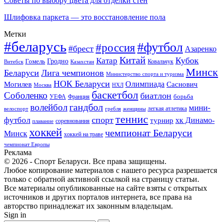
Советы по выбору цвета для отделки стен
Шлифовка паркета — это восстановление пола
Метки
#беларусь
#футбол
#россия
#брест
Азаренко
Китай
Кубок
Катар
Гомель
Гродно
Казахстан
Ковальчук
Витебск
Минск
Беларуси
Лига чемпионов
Министерство спорта и туризма
НОК Беларуси
Олимпиада
Могилев
Саснович
Москва
НХЛ
баскетбол
Соболенко
биатлон
борьба
УЕФА
Франция
гандбол
волейбол
мини-
легкая атлетика
гребля
женщины
велоспорт
теннис
спорт
футбол
хк Динамо-
турнир
соревнования
плавание
хоккей
чемпионат Беларуси
Минск
хоккей на траве
чемпионат Европы
Реклама
© 2026 - Спорт Беларуси. Все права защищены.
Любое копирование материалов с нашего ресурса разрешается
только с обратной активной ссылкой на страницу статьи.
Все материалы опубликованные на сайте взяты с открытых
источников и других порталов интернета, все права на
авторство принадлежат их законным владельцам.
Sign in