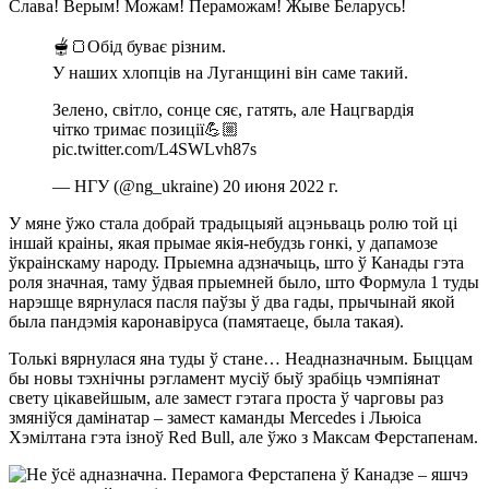
Слава! Верым! Можам! Пераможам! Жыве Беларусь!
🫕🍞Обід буває різним.
У наших хлопців на Луганщині він саме такий.
Зелено, світло, сонце сяє, гатять, але Нацгвардія
чітко тримає позиції💪🏼
pic.twitter.com/L4SWLvh87s
— НГУ (@ng_ukraine) 20 июня 2022 г.
У мяне ўжо стала добрай традыцыяй ацэньваць ролю той ці
іншай краіны, якая прымае якія-небудзь гонкі, у дапамозе
ўкраінскаму народу. Прыемна адзначыць, што ў Канады гэта
роля значная, таму ўдвая прыемней было, што Формула 1 туды
нарэшце вярнулася пасля паўзы ў два гады, прычынай якой
была пандэмія каронавіруса (памятаеце, была такая).
Толькі вярнулася яна туды ў стане… Неадназначным. Быццам
бы новы тэхнічны рэгламент мусіў быў зрабіць чэмпіянат
свету цікавейшым, але замест гэтага проста ў чарговы раз
змяніўся дамінатар – замест каманды Mercedes і Льюіса
Хэмілтана гэта ізноў Red Bull, але ўжо з Максам Ферстапенам.