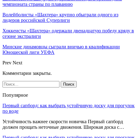
чемпионата страны по плаванию
Волейболисты «Шахтера» крупно обыграли одного из
лидеров российской Суперлиги
Хоккеисты «Шахтера» одержали двенадцатую победу кряду в
сезоне экстралиги
Минские динамовцы сыграли вничью в квалификации
Юношеской лиги УЕФА
Prev
Next
Комментарии закрыты.
Популярное
Первый сапборд: как выбрать устойчивую доску для прогулок
по воде
Устойчивость важнее скорости новичка Первый сапборд
должен прощать неточные движения. Широкая доска с…
Первый сапборд: как выбрать устойчивую доску для прогулок