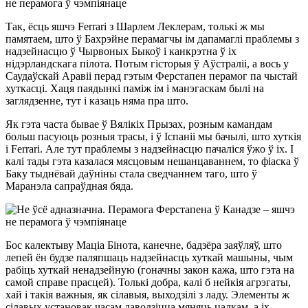
Так, ёсць яшчэ Ferrari з Шарлем Леклерам, толькі ж мы
памятаем, што ў Бахрэйне перамагчы ім дапамаглі праблемы з
надзейнасцю ў Чырвоных Быкоў і канкрэтна ў іх
нідэрландскага пілота. Потым гісторыя ў Аўстраліі, а вось у
Саудаўскай Аравіі перад гэтым Ферстапен перамог па чыстай
хуткасці. Хаця паядынкі паміж ім і манэгаскам былі на
заглядзенне, тут і казаць няма пра што.
Як гэта часта бывае ў Вялікіх Прызах, розным камандам
больш пасуюць розныя трасы, і ў Іспаніі мы бачылі, што хуткія
і Ferrari. Але тут праблемы з надзейнасцю пачаліся ўжо ў іх. І
калі тады гэта казалася мясцовым нешанцаваннем, то фіаска ў
Баку тыднёвай даўніны стала сведчаннем таго, што ў
Маранэла сапраўдная бяда.
Бос калектыву Маціа Бінота, канечне, бадзёра заяўляў, што
лепей ён будзе паляпшаць надзейнасць хуткай машыны, чым
рабіць хуткай ненадзейную (гоначны закон кажа, што гэта на
самой справе прасцей). Толькі добра, калі б нейкія агрэгаты,
хай і такія важныя, як сілавыя, выходзілі з ладу. Элементы ж
сілавых установак часам даводзіцца мяняць цалкам, а іх