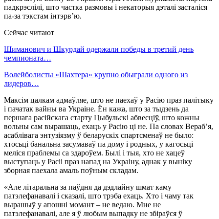
падкрэслілі, што частка размовы і некаторыя дэталі засталіся
па-за тэкстам інтэрв’ю.
Сейчас читают
Шиманович и Шкурдай одержали победы в третий день
чемпионата…
Волейболисты «Шахтера» крупно обыграли одного из
лидеров…
Максім цалкам адмаўляе, што не паехаў у Расію праз палітыку
і пачатак вайны ва Украіне. Ён кажа, што за тыдзень да
першага расійскага старту Цыбульскі абвесціў, што кожны
вольны сам вырашаць, ехаць у Расію ці не. Па словах Вераб’я,
асаблівага энтузіязму ў беларускіх спартсменаў не было:
хтосьці банальна засумаваў па дому і родных, у кагосьці
меліся праблемы са здароўем. Былі і тыя, хто не хацеў
выступаць у Расіі праз напад на Украіну, аднак у выніку
зборная паехала амаль поўным складам.
«Але літаральна за паўдня да дэдлайну шмат каму
патэлефанавалі і сказалі, што трэба ехаць. Хто і чаму так
вырашыў у апошні момант – не ведаю. Мне не
патэлефанавалі, але я ў любым выпадку не збіраўся ў