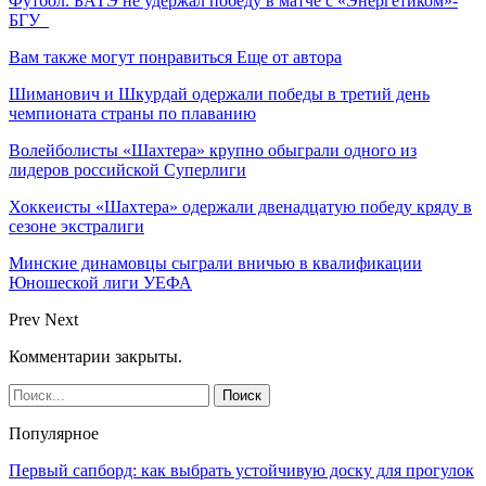
Футбол. БАТЭ не удержал победу в матче с «Энергетиком»-
БГУ
Вам также могут понравиться
Еще от автора
Шиманович и Шкурдай одержали победы в третий день
чемпионата страны по плаванию
Волейболисты «Шахтера» крупно обыграли одного из
лидеров российской Суперлиги
Хоккеисты «Шахтера» одержали двенадцатую победу кряду в
сезоне экстралиги
Минские динамовцы сыграли вничью в квалификации
Юношеской лиги УЕФА
Prev
Next
Комментарии закрыты.
Популярное
Первый сапборд: как выбрать устойчивую доску для прогулок