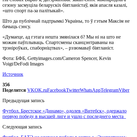
сезону засмуціла беларускіх біятланістаў, якія апасля казалі,
«што спорт па-за палітыкай».
Што да публічнай падтрымкі Украіны, то ў гэтым Максім не
бачыць сэнсу.
«Думаеце, ад гэтага нешта змянілася б? Мы ні на што не
можам паўплываць. Спартсмены сканцэнтраваны на
трэніроўках, спаборніцтвах», – рэзюмаваў біятланіст.
Фота: БФБ, Gettyimages.com/Cameron Spencer, Kevin
Voigt/DeFodi Images
Источник
356
Поделится
VK
OK.ru
Facebook
Twitter
WhatsApp
Telegram
Viber
Предыдущая запись
Футбол. Брестское «Динамо», одолев «Витебск», одержало
первую победу в высшей лиге и ушло с последнего места
Следующая запись