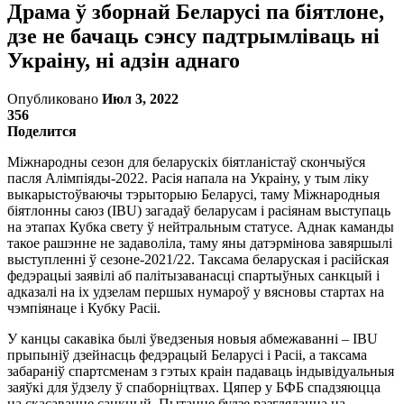
Драма ў зборнай Беларусі па біятлоне,
дзе не бачаць сэнсу падтрымліваць ні
Украіну, ні адзін аднаго
Опубликовано
Июл 3, 2022
356
Поделится
Міжнародны сезон для беларускіх біятланістаў скончыўся
пасля Алімпіяды-2022. Расія напала на Украіну, у тым ліку
выкарыстоўваючы тэрыторыю Беларусі, таму Міжнародныя
біятлонны саюз (IBU) загадаў беларусам і расіянам выступаць
на этапах Кубка свету ў нейтральным статусе. Аднак каманды
такое рашэнне не задаволіла, таму яны датэрмінова завяршылі
выступленні ў сезоне-2021/22. Таксама беларуская і расійская
федэрацыі заявілі аб палітызаванасці спартыўных санкцый і
адказалі на іх удзелам першых нумароў у вясновы стартах на
чэмпіянаце і Кубку Расіі.
У канцы сакавіка былі ўведзеныя новыя абмежаванні – IBU
прыпыніў дзейнасць федэрацый Беларусі і Расіі, а таксама
забараніў спартсменам з гэтых краін падаваць індывідуальныя
заяўкі для ўдзелу ў спаборніцтвах. Цяпер у БФБ спадзяюцца
на скасаванне санкцый. Пытанне будзе разглядацца на