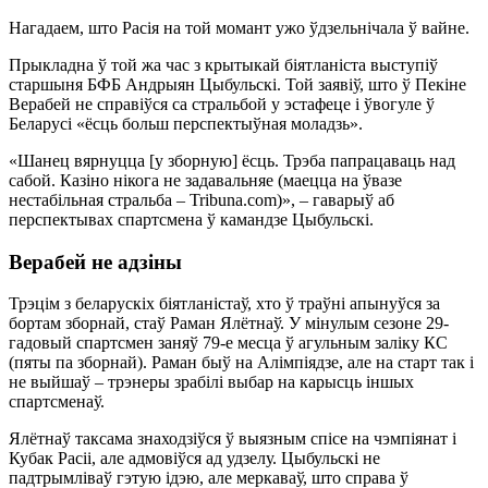
Нагадаем, што Расія на той момант ужо ўдзельнічала ў вайне.
Прыкладна ў той жа час з крытыкай біятланіста выступіў
старшыня БФБ Андрыян Цыбульскі. Той заявіў, што ў Пекіне
Верабей не справіўся са стральбой у эстафеце і ўвогуле ў
Беларусі «ёсць больш перспектыўная моладзь».
«Шанец вярнуцца [у зборную] ёсць. Трэба папрацаваць над
сабой. Казіно нікога не задавальняе (маецца на ўвазе
нестабільная стральба – Tribuna.com)», – гаварыў аб
перспектывах спартсмена ў камандзе Цыбульскі.
Верабей не адзіны
Трэцім з беларускіх біятланістаў, хто ў траўні апынуўся за
бортам зборнай, стаў Раман Ялётнаў. У мінулым сезоне 29-
гадовый спартсмен заняў 79-е месца ў агульным заліку КС
(пяты па зборнай). Раман быў на Алімпіядзе, але на старт так і
не выйшаў – трэнеры зрабілі выбар на карысць іншых
спартсменаў.
Ялётнаў таксама знаходзіўся ў выязным спісе на чэмпіянат і
Кубак Расіі, але адмовіўся ад удзелу. Цыбульскі не
падтрымліваў гэтую ідэю, але меркаваў, што справа ў