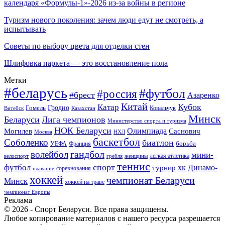
календаря «Формулы-1»-2026 из-за войны в регионе
Туризм нового поколения: зачем люди едут не смотреть, а
испытывать
Советы по выбору цвета для отделки стен
Шлифовка паркета — это восстановление пола
Метки
#беларусь
#футбол
#россия
#брест
Азаренко
Китай
Кубок
Катар
Гомель
Гродно
Казахстан
Ковальчук
Витебск
Минск
Беларуси
Лига чемпионов
Министерство спорта и туризма
НОК Беларуси
Олимпиада
Могилев
Саснович
Москва
НХЛ
баскетбол
Соболенко
биатлон
борьба
УЕФА
Франция
гандбол
волейбол
мини-
легкая атлетика
гребля
женщины
велоспорт
теннис
спорт
футбол
хк Динамо-
турнир
соревнования
плавание
хоккей
чемпионат Беларуси
Минск
хоккей на траве
чемпионат Европы
Реклама
© 2026 - Спорт Беларуси. Все права защищены.
Любое копирование материалов с нашего ресурса разрешается