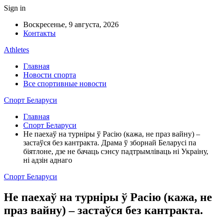
Sign in
Воскресенье, 9 августа, 2026
Контакты
Athletes
Главная
Новости спорта
Все спортивные новости
Спорт Беларуси
Главная
Спорт Беларуси
Не паехаў на турніры ў Расію (кажа, не праз вайну) –
застаўся без кантракта. Драма ў зборнай Беларусі па
біятлоне, дзе не бачаць сэнсу падтрымліваць ні Украіну,
ні адзін аднаго
Спорт Беларуси
Не паехаў на турніры ў Расію (кажа, не
праз вайну) – застаўся без кантракта.