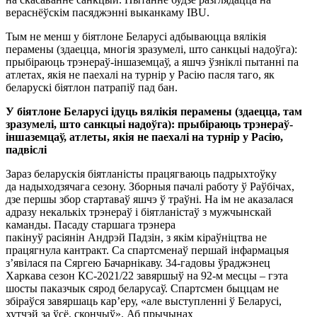
вераснёўскім пасяджэнні выканкаму IBU.
Тым не менш у біятлоне Беларусі адбываюцца вялікія
перамены (здаецца, многія зразумелі, што санкцыі надоўга):
прыбіраюць трэнераў-іншаземцаў, а яшчэ ўзніклі пытанні па
атлетах, якія не паехалі на турнір у Расію пасля таго, як
беларускі біятлон патрапіў пад бан.
У біятлоне Беларусі ідуць вялікія перамены (здаецца, там
зразумелі, што санкцыі надоўга): прыбіраюць трэнераў-
іншаземцаў, атлеты, якія не паехалі на турнір у Расію,
падвіслі
Зараз беларускія біятланісты працягваюць падрыхтоўку
да надыходзячага сезону. Зборныя пачалі работу ў Раўбічах,
дзе першы збор стартаваў яшчэ ў траўні. На ім не аказалася
адразу некалькіх трэнераў і біятланістаў з мужчынскай
каманды. Пасаду старшага трэнера
пакінуў расіянін Андрэй Падзін, з якім кіраўніцтва не
працягнула кантракт. Са спартсменаў першай інфармацыя
з’явілася па Сяргею Бачарнікаву. 34-гадовы ўраджэнец
Харкава сезон КС-2021/22 завяршыў на 92-м месцы – гэта
шосты паказчык сярод беларусаў. Спартсмен быццам не
збіраўся завяршаць кар’еру, «але выступленні ў Беларусі,
хутчэй за ўсё, скончыў». Аб прычынах