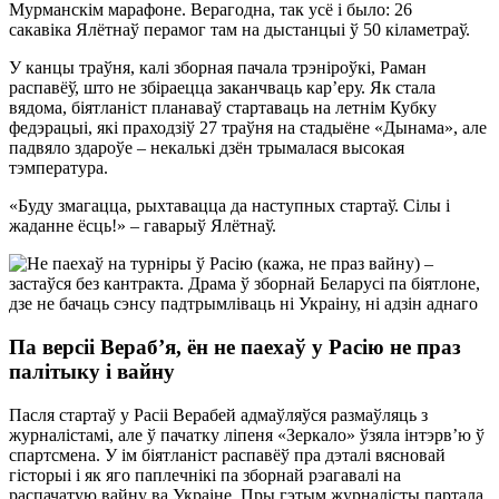
Мурманскім марафоне. Верагодна, так усё і было: 26
сакавіка Ялётнаў перамог там на дыстанцыі ў 50 кіламетраў.
У канцы траўня, калі зборная пачала трэніроўкі, Раман
распавёў, што не збіраецца заканчваць кар’еру. Як стала
вядома, біятланіст планаваў стартаваць на летнім Кубку
федэрацыі, які праходзіў 27 траўня на стадыёне «Дынама», але
падвяло здароўе – некалькі дзён трымалася высокая
тэмпература.
«Буду змагацца, рыхтавацца да наступных стартаў. Сілы і
жаданне ёсць!» – гаварыў Ялётнаў.
Па версіі Вераб’я, ён не паехаў у Расію не праз
палітыку і вайну
Пасля стартаў у Расіі Верабей адмаўляўся размаўляць з
журналістамі, але ў пачатку ліпеня «Зеркало» ўзяла інтэрв’ю ў
спартсмена. У ім біятланіст распавёў пра дэталі вясновай
гісторыі і як яго паплечнікі па зборнай рэагавалі на
распачатую вайну ва Украіне. Пры гэтым журналісты партала