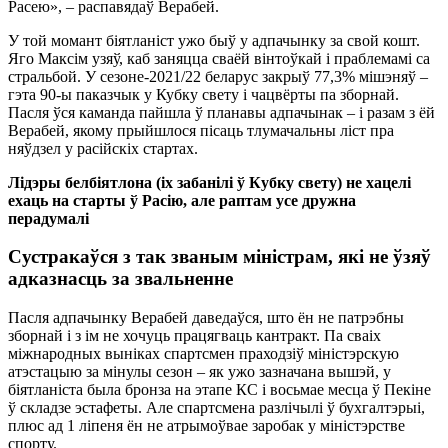
Расею», – распавядаў Верабей.
У той момант біятланіст ужо быў у адпачынку за свой кошт.
Яго Максім узяў, каб заняцца сваёй вінтоўкай і праблемамі са
стральбой. У сезоне-2021/22 беларус закрыў 77,3% мішэняў –
гэта 90-ы паказчык у Кубку свету і чацвёрты па зборнай.
Пасля ўся каманда пайшла ў планавы адпачынак – і разам з ёй
Верабей, якому прыйшлося пісаць тлумачальны ліст пра
няўдзел у расійскіх стартах.
Лідэры белбіятлона (іх забанілі ў Кубку свету) не хацелі
ехаць на старты ў Расію, але раптам усе дружна
перадумалі
Сустракаўся з так званым міністрам, які не ўзяў
адказнасць за звальненне
Пасля адпачынку Верабей даведаўся, што ён не патрэбны
зборнай і з ім не хочуць працягваць кантракт. Па сваіх
міжнародных выніках спартсмен праходзіў міністэрскую
атэстацыю за мінулы сезон – як ужо зазначана вышэй, у
біятланіста была бронза на этапе КС і восьмае месца ў Пекіне
ў складзе эстафеты. Але спартсмена разлічылі ў бухгалтэрыі,
плюс ад 1 ліпеня ён не атрымоўвае заробак у міністэрстве
спорту.