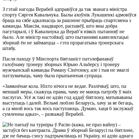
З гэтай нагоды Верабей адправіўся да так званага міністра
спорту Сяргея Кавальчука. Былы ахоўнік Лукашенкі адмовіўся
браць на сябе адказнасць за рашэнне прыбраць спартсмена з
каманды. Максім, наадварот, распавёў, што яны добра
пагутарылі, і ў Кавальчука да Вераб’я ніякіх пытанняў не
было. Але міністр настойваў, што пытаннямі камплектацыі
зборнай ён не займаецца – гэта прэрагатыва трэнерскага
штабу.
Пасля паходу ў Мінспорта біятланіст патэлефанаваў
галоўнаму трэнеру зборных Юрыю Альберсу і трэнеру
мужчынскай каманды Раману Сінічэнку, але і тыя не змаглі
патлумачыць, чаму была прыпыненая супраца.
«Замкнёнае кола. Ніхто нічога не ведае. Разлічваў, што, па
меншай меры, скажуць прама, чаму не маюць патрэбу ў маіх
паслугах. Усё ж такі не адзін год аддаў біятлону, матываваны
выступаць і далей. Вельмі люблю Беларусь, хачу за яе бегаць,
а са мной вось так вось паступаюць. Думаю, хаця б заслужыў
сумленны адказ», – разважаў Верабей.