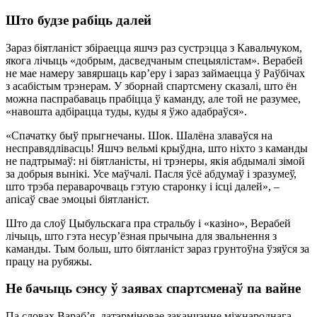
Што будзе рабіць далей
Зараз біятланіст збіраецца яшчэ раз сустрэцца з Кавальчуком,
якога лічыць «добрым, дасведчаным спецыялістам». Верабей
не мае намеру завяршаць кар’еру і зараз займаецца ў Раўбічах
з асабістым трэнерам. У зборнай спартсмену сказалі, што ён
можна паспрабаваць прабіцца ў каманду, але той не разумее,
«навошта адбірацца туды, куды я ўжо адабраўся».
«Спачатку быў прыгнечаны. Шок. Шалёна злаваўся на
несправядлівасць! Яшчэ вельмі крыўдна, што ніхто з каманды
не падтрымаў: ні біятланісты, ні трэнеры, якія абдымалі зімой
за добрыя вынікі. Усе маўчалі. Пасля ўсё абдумаў і зразумеў,
што трэба пераварочваць гэтую старонку і ісці далей», –
апісаў свае эмоцыі біятланіст.
Што да слоў Цыбульскага пра стральбу і «казіно», Верабей
лічыць, што гэта несур’ёзная прычына для звальнення з
каманды. Тым больш, што біятланіст зараз грунтоўна ўзяўся за
працу на рубяжы.
Не бачыць сэнсу ў заявах спартсменаў па вайне
Па словах Вараб’я, датэрміновае заканчэнне міжнароднага