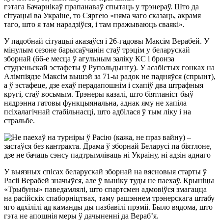
гэтага Бачарнікаў прапанаваў спытаць у трэнераў. Што да
сітуацыі ва Украіне, то Сяргею «няма чаго сказаць, акрамя
таго, што я там нарадзіўся, і там пражываюць сваякі».
У падобнай сітуацыі аказаўся і 26-гадовы Максім Верабей. У
мінулым сезоне барысаўчанін стаў трэцім у беларускай
зборнай (66-е месца ў агульным заліку КС і бронза
студзеньскай эстафеты ў Рупольдынгу). У асабістых гонках на
Алімпіядзе Максім вышэй за 71-ы радок не падняўся (спрынт),
а ў эстафеце, дзе ехаў перадапошнім і схапіў два штрафныя
кругі, стаў восьмым. Трэнеры казалі, што біятланіст быў
нядрэнна гатовы функцыянальна, аднак яму не хапіла
псіхалагічнай стабільнасці, што адбілася ў тым ліку і на
стральбе.
У выязных спісах беларускай зборнай на вясновыя старты ў
Расіі Верабей значыўся, але ў выніку туды не паехаў. Крыніцы
«Трыбуны» паведамлялі, што спартсмен адмовіўся змагацца
на расійскіх спаборніцтвах, таму рашэннем трэнерскага штабу
яго адхілілі ад каманды ды пазбавілі прэміі. Было вядома, што
гэта не апошнія меры ў дачыненні да Вераб’я.