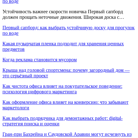
по воде
Устойчивость важнее скорости новичка Первый сапборд
должен прощать неточные движения. Широкая доска с…
Первый сапборд: как выбрать устойчивую доску для прогулок
по воде
Какая пузырчатая пленка подходит для хранения ценных
предметов
Когда реклама становится мусором
Крыша над головой спортсмена: почему загородный дом —
это серьёзный проект
Как чистота офиса влияет на покупательское поведение:
психология цифрового маркетинга
Как оформление офиса влияет на конверсию: что забывают
маркетологи
Как выбрать подрядчика для демонтажных работ: digital-
стратегия поиска и оценки
Гран-при Бахрейна и Саудовской Аравии могут исчезнуть из