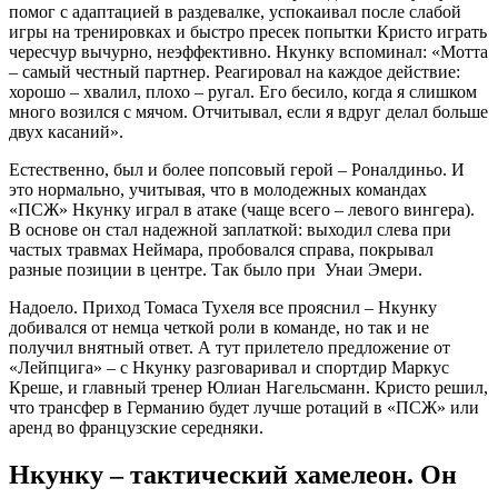
помог с адаптацией в раздевалке, успокаивал после слабой
игры на тренировках и быстро пресек попытки Кристо играть
чересчур вычурно, неэффективно. Нкунку вспоминал: «Мотта
– самый честный партнер. Реагировал на каждое действие:
хорошо – хвалил, плохо – ругал. Его бесило, когда я слишком
много возился с мячом. Отчитывал, если я вдруг делал больше
двух касаний».
Естественно, был и более попсовый герой – Роналдиньо. И
это нормально, учитывая, что в молодежных командах
«ПСЖ» Нкунку играл в атаке (чаще всего – левого вингера).
В основе он стал надежной заплаткой: выходил слева при
частых травмах Неймара, пробовался справа, покрывал
разные позиции в центре. Так было при Унаи Эмери.
Надоело. Приход Томаса Тухеля все прояснил – Нкунку
добивался от немца четкой роли в команде, но так и не
получил внятный ответ. А тут прилетело предложение от
«Лейпцига» – с Нкунку разговаривал и спортдир Маркус
Креше, и главный тренер Юлиан Нагельсманн. Кристо решил,
что трансфер в Германию будет лучше ротаций в «ПСЖ» или
аренд во французские середняки.
Нкунку – тактический хамелеон. Он