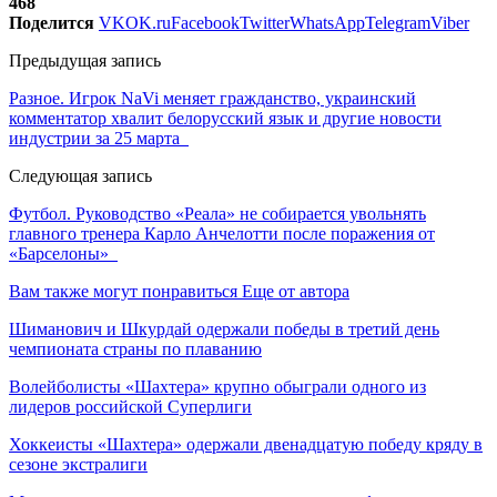
468
Поделится
VK
OK.ru
Facebook
Twitter
WhatsApp
Telegram
Viber
Предыдущая запись
Разное. Игрок NaVi меняет гражданство, украинский
комментатор хвалит белорусский язык и другие новости
индустрии за 25 марта
Следующая запись
Футбол. Руководство «Реала» не собирается увольнять
главного тренера Карло Анчелотти после поражения от
«Барселоны»
Вам также могут понравиться
Еще от автора
Шиманович и Шкурдай одержали победы в третий день
чемпионата страны по плаванию
Волейболисты «Шахтера» крупно обыграли одного из
лидеров российской Суперлиги
Хоккеисты «Шахтера» одержали двенадцатую победу кряду в
сезоне экстралиги