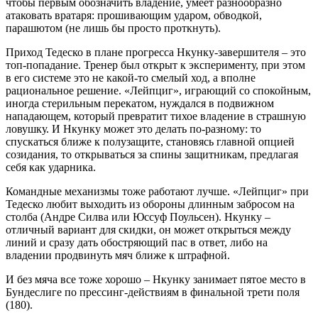
чтобы первым обозначить владение, умеет разнообразно
атаковать вратаря: прошивающим ударом, обводкой,
парашютом (не лишь бы просто проткнуть).
Приход Тедеско в плане прогресса Нкунку-завершителя – это
топ-попадание. Тренер был открыт к эксперименту, при этом
в его системе это не какой-то смелый ход, а вполне
рациональное решение. «Лейпциг», играющий со спокойным,
иногда стерильным перекатом, нуждался в подвижном
нападающем, который превратит тихое владение в страшную
ловушку. И Нкунку может это делать по-разному: то
спускаться ближе к полузащите, становясь главной опцией
созидания, то открываться за спины защитникам, предлагая
себя как ударника.
Командные механизмы тоже работают лучше. «Лейпциг» при
Тедеско любит выходить из обороны длинным забросом на
столба (Андре Силва или Юссуф Поульсен). Нкунку –
отличный вариант для скидки, он может открыться между
линий и сразу дать обостряющий пас в ответ, либо на
владении продвинуть мяч ближе к штрафной.
И без мяча все тоже хорошо – Нкунку занимает пятое место в
Бундеслиге по прессинг-действиям в финальной трети поля
(180).