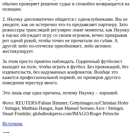
обычно проверяет решение судьи и спокойно возвращается на
позицию.
2. Нкунку дипломатично общается с одноклубниками. Вы не
увидите, как он истерично что-то предъявляет партнеру. Зато
режиссеры трансляций регулярно ловят моменты, как Нкунку
в паузах обсуждает игру со своим игроком, вечно прикрывая
рот одной рукой, чтобы точно не прочитали по губам. А
другой либо по-отечески приобнимает, либо активно
жестикулирует.
За этим просто приятно наблюдать. Одаренный футболист
выходит на поле, чтобы играть в футбол. Без провокаций, без
издевательств, без надуманных конфликтов. Вообще это
кажется профессиональной нормой, но примеров другого
поведения чересчур много.
Это лишь еще одна причина, почему Нкунку – хороший.
Фото: REUTERS/Fabian Bimmer; Gettyimages.ru/Christian Hofer
/ Stringer, Matthias Hangst, Juan Manuel Serrano Arce / Stringer,
Stuart Franklin; globallookpress.com/IMAGO/Roger Petzsche
Источник