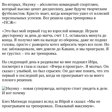
Во-вторых, Нкунку – абсолютно командный спортсмен,
который высоко ценит дисциплину, даже будучи творческим
футболистом. Кристо знает, когда конкретно ушел от иллюзий
персональных успехов. Все решила одна тренировка в
«ПСЖ»:
«Это был мой первый год во взрослой команде. Играли
двусторонку за день до матча, счет 1:1, оставалась минута до
конца. Я получил мяч на выходе из обороны, даже не поднял
головы, просто с разворота хотел забросить через все поле. Но
пас заблокировали, мяч довели до Кавани, и мы проиграли. Я
не грустил – это же тренировка.
На следующий день в раздевалке ко мне подошел Ибра,
посмотрел в глаза и сказал: «Вчера я проиграл». Я молчал. Он
сказал с улыбкой, но был серьезен. Он дал мне понять, что это
первый и последний раз, когда он проигрывает из-за моего
плохого решения.
Блез Матюиди подошел вслед за Иброй и сказал: «Мы не
проигрываем на тренировках. Показывай максимум».