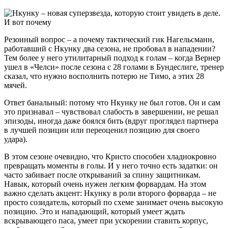
Резонный вопрос – а почему тактический гик Нагельсманн,
работавший с Нкунку два сезона, не пробовал в нападении?
Тем более у него утилитарный подход к голам – когда Вернер
ушел в «Челси» после сезона с 28 голами в Бундеслиге, тренер
сказал, что нужно восполнить потерю не Тимо, а этих 28
мячей.
Ответ банальный: потому что Нкунку не был готов. Он и сам
это признавал – чувствовал слабость в завершении, не решал
эпизоды, иногда даже боялся бить (вдруг проглядел партнера
в лучшей позиции или переоценил позицию для своего
удара).
В этом сезоне очевидно, что Кристо способен хладнокровно
превращать моменты в голы. И у него точно есть задатки: он
часто забивает после открываний за спину защитникам.
Навык, который очень нужен легким форвардам. На этом
важно сделать акцент: Нкунку в роли второго форварда – не
просто созидатель, который по схеме занимает очень высокую
позицию. Это и нападающий, который умеет ждать
вскрывающего паса, умеет при ускорении ставить корпус,