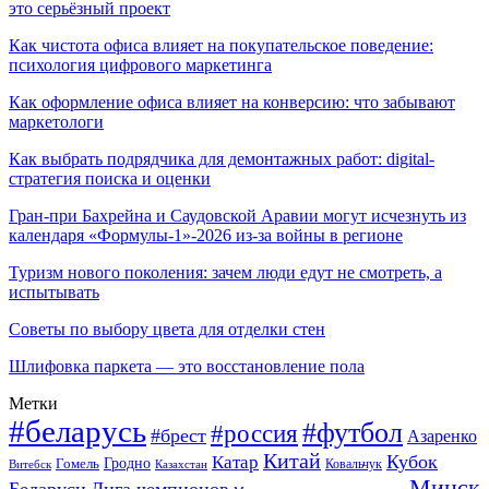
это серьёзный проект
Как чистота офиса влияет на покупательское поведение:
психология цифрового маркетинга
Как оформление офиса влияет на конверсию: что забывают
маркетологи
Как выбрать подрядчика для демонтажных работ: digital-
стратегия поиска и оценки
Гран-при Бахрейна и Саудовской Аравии могут исчезнуть из
календаря «Формулы-1»-2026 из-за войны в регионе
Туризм нового поколения: зачем люди едут не смотреть, а
испытывать
Советы по выбору цвета для отделки стен
Шлифовка паркета — это восстановление пола
Метки
#беларусь
#футбол
#россия
#брест
Азаренко
Китай
Кубок
Катар
Гомель
Гродно
Казахстан
Ковальчук
Витебск
Минск
Беларуси
Лига чемпионов