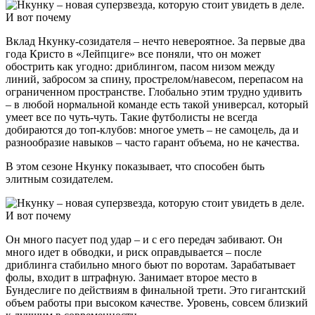
Вклад Нкунку-созидателя – нечто невероятное. За первые два
года Кристо в «Лейпциге» все поняли, что он может
обострить как угодно: дриблингом, пасом низом между
линий, забросом за спину, прострелом/навесом, перепасом на
ограниченном пространстве. Глобально этим трудно удивить
– в любой нормальной команде есть такой универсал, который
умеет все по чуть-чуть. Такие футболисты не всегда
добираются до топ-клубов: многое уметь – не самоцель, да и
разнообразие навыков – часто гарант объема, но не качества.
В этом сезоне Нкунку показывает, что способен быть
элитным созидателем.
Он много пасует под удар – и с его передач забивают. Он
много идет в обводки, и риск оправдывается – после
дриблинга стабильно много бьют по воротам. Зарабатывает
фолы, входит в штрафную. Занимает второе место в
Бундеслиге по действиям в финальной трети. Это гигантский
объем работы при высоком качестве. Уровень, совсем близкий