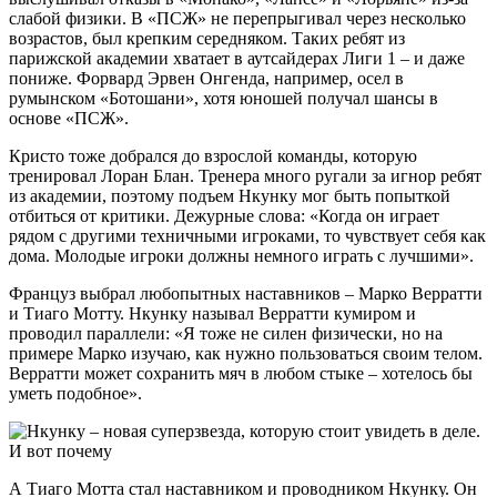
слабой физики. В «ПСЖ» не перепрыгивал через несколько
возрастов, был крепким середняком. Таких ребят из
парижской академии хватает в аутсайдерах Лиги 1 – и даже
пониже. Форвард Эрвен Онгенда, например, осел в
румынском «Ботошани», хотя юношей получал шансы в
основе «ПСЖ».
Кристо тоже добрался до взрослой команды, которую
тренировал Лоран Блан. Тренера много ругали за игнор ребят
из академии, поэтому подъем Нкунку мог быть попыткой
отбиться от критики. Дежурные слова: «Когда он играет
рядом с другими техничными игроками, то чувствует себя как
дома. Молодые игроки должны немного играть с лучшими».
Француз выбрал любопытных наставников – Марко Верратти
и Тиаго Мотту. Нкунку называл Верратти кумиром и
проводил параллели: «Я тоже не силен физически, но на
примере Марко изучаю, как нужно пользоваться своим телом.
Верратти может сохранить мяч в любом стыке – хотелось бы
уметь подобное».
А Тиаго Мотта стал наставником и проводником Нкунку. Он