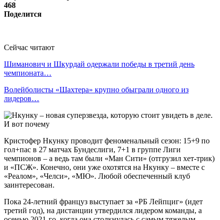
468
Поделится
Сейчас читают
Шиманович и Шкурдай одержали победы в третий день
чемпионата…
Волейболисты «Шахтера» крупно обыграли одного из
лидеров…
Кристофер Нкунку проводит феноменальный сезон: 15+9 по
гол+пас в 27 матчах Бундеслиги, 7+1 в группе Лиги
чемпионов – а ведь там были «Ман Сити» (отгрузил хет-трик)
и «ПСЖ». Конечно, они уже охотятся на Нкунку – вместе с
«Реалом», «Челси», «МЮ». Любой обеспеченный клуб
заинтересован.
Пока 24-летний француз выступает за «РБ Лейпциг» (идет
третий год), на дистанции утвердился лидером команды, а
осенью 2021-го, когда она столкнулась с самым тяжелым