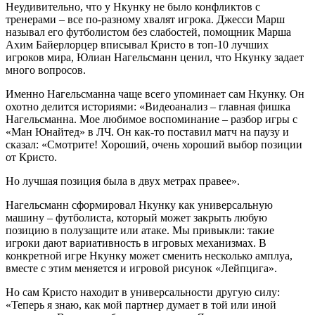
Неудивительно, что у Нкунку не было конфликтов с
тренерами – все по-разному хвалят игрока. Джесси Марш
называл его футболистом без слабостей, помощник Марша
Ахим Байерлорцер вписывал Кристо в топ-10 лучших
игроков мира, Юлиан Нагельсманн ценил, что Нкунку задает
много вопросов.
Именно Нагельсманна чаще всего упоминает сам Нкунку. Он
охотно делится историями: «Видеоанализ – главная фишка
Нагельсманна. Мое любимое воспоминание – разбор игры с
«Ман Юнайтед» в ЛЧ. Он как-то поставил матч на паузу и
сказал: «Смотрите! Хороший, очень хороший выбор позиции
от Кристо.
Но лучшая позиция была в двух метрах правее».
Нагельсманн сформировал Нкунку как универсальную
машину – футболиста, который может закрыть любую
позицию в полузащите или атаке. Мы привыкли: такие
игроки дают вариативность в игровых механизмах. В
конкретной игре Нкунку может сменить несколько амплуа,
вместе с этим меняется и игровой рисунок «Лейпцига».
Но сам Кристо находит в универсальности другую силу:
«Теперь я знаю, как мой партнер думает в той или иной