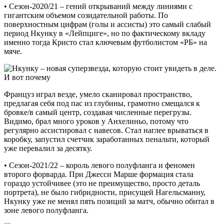
• Сезон-2020/21 – гений открываний между линиями с
гигантским объемом созидательной работы. По
поверхностным цифрам (голы и ассисты) это самый слабый
период Нкунку в «Лейпциге», но по фактическому вкладу
именно тогда Кристо стал ключевым футболистом «РБ» на
мяче.
Француз играл везде, умело сканировал пространство,
предлагая себя под пас из глубины, грамотно смещался к
бровке/в самый центр, создавая численные перегрузы.
Видимо, брал много уроков у Анхелиньо, потому что
регулярно ассистировал с навесов. Стал наглее врываться в
коробку, запустил счетчик заработанных пенальти, который
уже перевалил за десятку.
• Сезон-2021/22 – король левого полуфланга и феномен
второго форварда. При Джесси Марше формация стала
гораздо устойчивее (это не преимущество, просто деталь
портрета), не было гибридности, присущей Нагельсманну,
Нкунку уже не менял пять позиций за матч, обычно обитал в
зоне левого полуфланга.