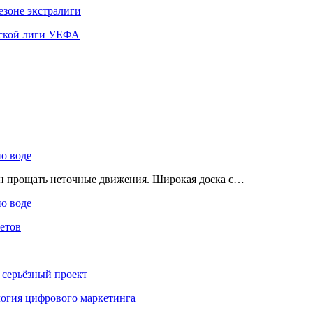
езоне экстралиги
ской лиги УЕФА
по воде
ен прощать неточные движения. Широкая доска с…
по воде
етов
 серьёзный проект
ология цифрового маркетинга