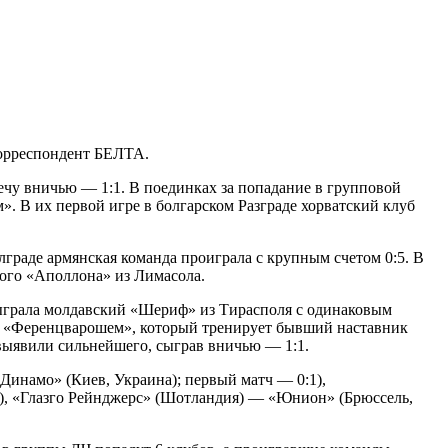
корреспондент БЕЛТА.
чу вничью — 1:1. В поединках за попадание в групповой
. В их первой игре в болгарском Разграде хорватский клуб
граде армянская команда проиграла с крупным счетом 0:5. В
кого «Аполлона» из Лимасола.
быграла молдавский «Шериф» из Тирасполя с одинаковым
м «Ференцварошем», который тренирует бывший наставник
 выявили сильнейшего, сыграв вничью — 1:1.
Динамо» (Киев, Украина); первый матч — 0:1),
), «Глазго Рейнджерс» (Шотландия) — «Юнион» (Брюссель,