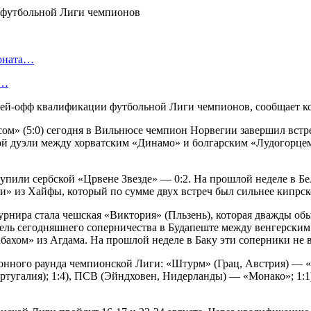
ионата…
в…
лей-офф квалификации футбольной Лиги чемпионов, сообщает 
м» (5:0) сегодня в Вильнюсе чемпион Норвегии завершил встре
ой дуэли между хорватским «Динамо» и болгарским «Лудогорцем»
пили сербской «Црвене Звезде» — 0:2. На прошлой неделе в Бел
и» из Хайфы, который по сумме двух встреч был сильнее кипрс
урнира стала чешская «Виктория» (Пльзень), которая дважды о
ель сегодняшнего соперничества в Будапеште между венгерски
бахом» из Агдама. На прошлой неделе в Баку эти соперники не
ионного раунда чемпионской Лиги: «Штурм» (Грац, Австрия) — «
тугалия); 1:4), ПСВ (Эйндховен, Нидерланды) — «Монако»; 1:1