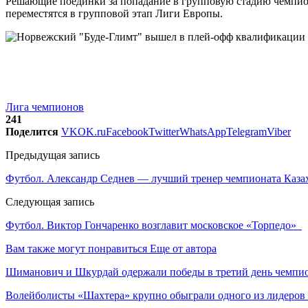
Решающие поединки за попадание в групповую стадию чемпион
переместятся в групповой этап Лиги Европы.
Лига чемпионов
241
Поделится
VK
OK.ru
Facebook
Twitter
WhatsApp
Telegram
Viber
Предыдущая запись
Футбол. Александр Седнев — лучший тренер чемпионата Каза
Следующая запись
Футбол. Виктор Гончаренко возглавит московское «Торпедо»
Вам также могут понравиться
Еще от автора
Шиманович и Шкурдай одержали победы в третий день чемпио
Волейболисты «Шахтера» крупно обыграли одного из лидеров