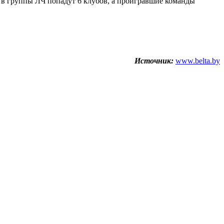
 в группы ЛЧ попадут 6 клубов, а проигравшие команды
Источник:
www.belta.by