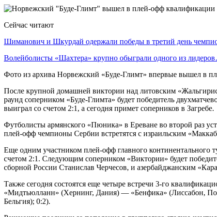
Сейчас читают
Шиманович и Шкурдай одержали победы в третий день чемп
Волейболисты «Шахтера» крупно обыграли одного из лидеро
Фото из архива Норвежский «Буде-Глимт» впервые вышел в п
После крупной домашней виктории над литовским «Жальгирисо
раунд соперником «Буде-Глимта» будет победитель двухматчев
выиграл со счетом 2:1, а сегодня примет соперников в Загребе.
Футболисты армянского «Пюника» в Ереване во второй раз усту
плей-офф чемпионы Сербии встретятся с израильским «Маккаб
Еще одним участником плей-офф главного континентального т
счетом 2:1. Следующим соперником «Виктории» будет победит
сборной России Станислав Черчесов, и азербайджанским «Кара
Также сегодня состоятся еще четыре встречи 3-го квалификац
«Мидтьюлланн» (Хернинг, Дания) — «Бенфика» (Лиссабон, Пор
Бельгия); 0:2).