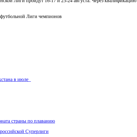
ской Лиги пройдут 16-17 и 23-24 августа. Через квалификацию
хстана в июле
ната страны по плаванию
 российской Суперлиги