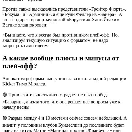
Против также высказались представители «Гройтер Фюрта»,
«Бохума» и «Арминии», а еще Руди Феллер из «Байера». А
вот гендиректор дортмундской «Боруссии» Ханс-Йоахим
Ватцке хладнокровен:
«Вы знаете, что я всегда был противником плей-офф. Но,
анализируя текущую ситуацию с форматом, не надо
запрещать сами идеи».
А какие вообще плюсы и минусы от
плей-офф?
Адвокатом реформы выступил глава юго-западной редакции
Kicker Тимо Мюллер.
🟢 Привлекательность лиги страдает не из-за побед
«Баварии», а из-за того, что она решает все вопросы уже к
началу весны.
🟢 Разрыв между 4 и 10 местами сейчас совсем небольшой. А
значит, у половины клубов Бундеслиги до последнего будет
шанс на титул. Матчи «Майнца» против «Фрайбурга» или