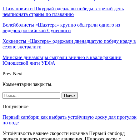
Шиманович и Шкурдай одержали победы в третий день
чемпионата страны по плаванию
Волейболисты «Шахтера» крупно обыграли одного из
лидеров российской Суперлиги
Хоккеисты «Шахтера» одержали двенадцатую победу кряду в
сезоне экстралиги
Минские динамовцы сыграли вничью в квалификации
Юношеской лиги УЕФА
Prev
Next
Комментарии закрыты.
Популярное
Первый сапборд: как выбрать устойчивую доску для прогулок
по воде
Устойчивость важнее скорости новичка Первый сапборд
должен прощать неточные движения. Широкая доска с…