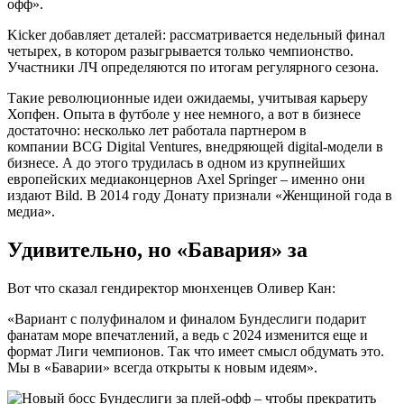
офф».
Kicker добавляет деталей: рассматривается недельный финал
четырех, в котором разыгрывается только чемпионство.
Участники ЛЧ определяются по итогам регулярного сезона.
Такие революционные идеи ожидаемы, учитывая карьеру
Хопфен. Опыта в футболе у нее немного, а вот в бизнесе
достаточно: несколько лет работала партнером в
компании BCG Digital Ventures, внедряющей digital-модели в
бизнесе. А до этого трудилась в одном из крупнейших
европейских медиаконцернов Axel Springer – именно они
издают Bild. В 2014 году Донату признали «Женщиной года в
медиа».
Удивительно, но «Бавария» за
Вот что сказал гендиректор мюнхенцев Оливер Кан:
«Вариант с полуфиналом и финалом Бундеслиги подарит
фанатам море впечатлений, а ведь с 2024 изменится еще и
формат Лиги чемпионов. Так что имеет смысл обдумать это.
Мы в «Баварии» всегда открыты к новым идеям».