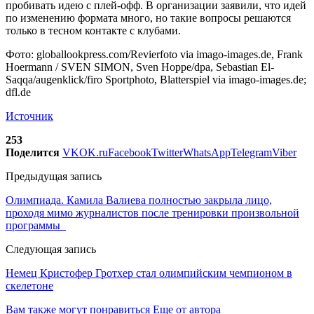
пробивать идею с плей-офф. В организации заявили, что идей
по изменению формата много, но такие вопросы решаются
только в тесном контакте с клубами.
Фото: globallookpress.com/Revierfoto via imago-images.de, Frank
Hoermann / SVEN SIMON, Sven Hoppe/dpa, Sebastian El-
Saqqa/augenklick/firo Sportphoto, Blatterspiel via imago-images.de;
dfl.de
Источник
253
Поделится
VK
OK.ru
Facebook
Twitter
WhatsApp
Telegram
Viber
Предыдущая запись
Олимпиада. Камила Валиева полностью закрыла лицо,
проходя мимо журналистов после тренировки произвольной
программы
Следующая запись
Немец Кристофер Гротхер стал олимпийским чемпионом в
скелетоне
Вам также могут понравиться
Еще от автора