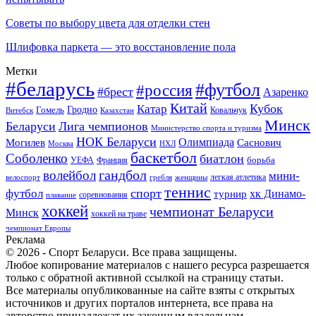
Советы по выбору цвета для отделки стен
Шлифовка паркета — это восстановление пола
Метки
#беларусь
#футбол
#россия
#брест
Азаренко
Китай
Кубок
Катар
Гомель
Гродно
Казахстан
Ковальчук
Витебск
Минск
Беларуси
Лига чемпионов
Министерство спорта и туризма
НОК Беларуси
Олимпиада
Могилев
Саснович
Москва
НХЛ
баскетбол
Соболенко
биатлон
борьба
УЕФА
Франция
гандбол
волейбол
мини-
легкая атлетика
гребля
женщины
велоспорт
теннис
спорт
футбол
хк Динамо-
турнир
соревнования
плавание
хоккей
чемпионат Беларуси
Минск
хоккей на траве
чемпионат Европы
Реклама
© 2026 - Спорт Беларуси. Все права защищены.
Любое копирование материалов с нашего ресурса разрешается
только с обратной активной ссылкой на страницу статьи.
Все материалы опубликованные на сайте взяты с открытых
источников и других порталов интернета, все права на
авторство принадлежат их законным владельцам.