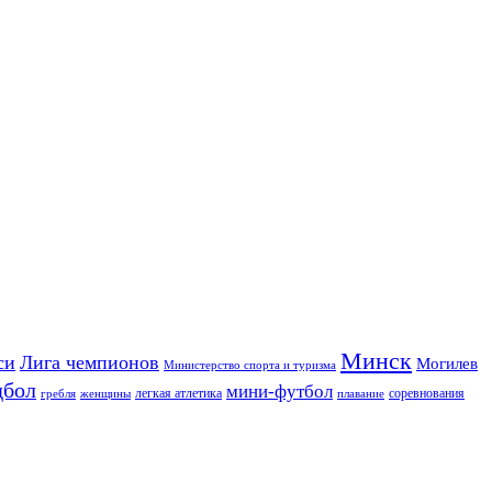
Минск
си
Лига чемпионов
Могилев
Министерство спорта и туризма
дбол
мини-футбол
легкая атлетика
соревнования
гребля
женщины
плавание