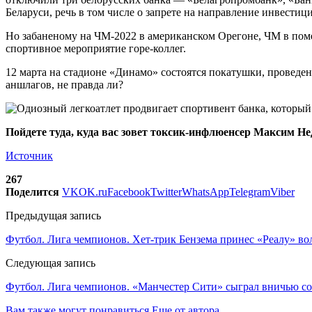
Беларуси, речь в том числе о запрете на направление инвестиц
Но забаненому на ЧМ-2022 в американском Орегоне, ЧМ в поме
спортивное мероприятие горе-коллег.
12 марта на стадионе «Динамо» состоятся покатушки, проведе
аншлагов, не правда ли?
Пойдете туда, куда вас зовет токсик-инфлюенсер Максим Не
Источник
267
Поделится
VK
OK.ru
Facebook
Twitter
WhatsApp
Telegram
Viber
Предыдущая запись
Футбол. Лига чемпионов. Хет-трик Бензема принес «Реалу» в
Следующая запись
Футбол. Лига чемпионов. «Манчестер Сити» сыграл вничью с
Вам также могут понравиться
Еще от автора