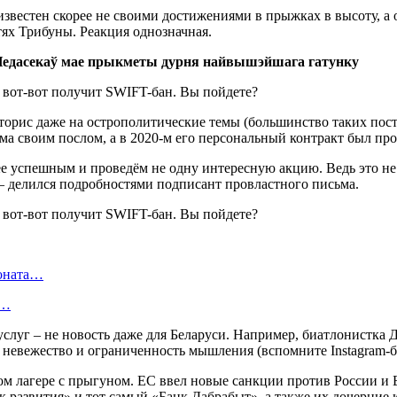
звестен скорее не своими достижениями в прыжках в высоту, а
тях Трибуны. Реакция однозначная.
Недасекаў мае прыкметы дурня найвышэйшага гатунку
торис даже на острополитические темы (большинство таких пост
а своим послом, а в 2020-м его персональный контракт был про
е успешным и проведём не одну интересную акцию. Ведь это не 
 – делился подробностями подписант провластного письма.
ионата…
в…
луг – не новость даже для Беларуси. Например, биатлонистка Д
 невежество и ограниченность мышления (вспомните Instagram-ба
дном лагере с прыгуном. ЕС ввел новые санкции против России и
 развития» и тот самый «Банк Дабрабыт», а также их дочерние