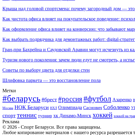
Крыша над головой спортсмена: почему загородный дом — это
Как чистота офиса влияет на покупательское поведение: псих
Как оформление офиса влияет на конверсию: что забывают мар
Как выбрать подрядчика для демонтажных работ: digital-страте
Гран-при Бахрейна и Саудовской Аравии могут исчезнуть из к
Туризм нового поколения: зачем люди едут не смотреть, а испы
Советы по выбору цвета для отделки стен
Шлифовка паркета — это восстановление пола
Метки
#беларусь
#футбол
#россия
#брест
Азаренко
В
Соболенко
НОК Беларуси
Олимпиада
Саснович
У
Москва
НХЛ
хоккей
теннис
спорт
хк Динамо-Минск
турнир
хоккей на тра
Реклама
© 2026 - Спорт Беларуси. Все права защищены.
Любое копирование материалов с нашего ресурса разрешается т