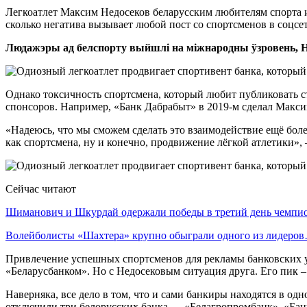
Легкоатлет Максим Недосеков беларусским любителям спорта и
сколько негатива вызывает любой пост со спортсменов в соцсе
Людажэры ад белспорту выйшлі на міжнародны ўзровень, 
Однако токсичность спортсмена, который любит публиковать с
спонсоров. Например, «Банк Дабрабыт» в 2019-м сделал Максим
«Надеюсь, что мы сможем сделать это взаимодействие ещё боле
как спортсмена, ну и конечно, продвижение лёгкой атлетики»,
Сейчас читают
Шиманович и Шкурдай одержали победы в третий день чемп
Волейболисты «Шахтера» крупно обыграли одного из лидеро
Привлечение успешных спортсменов для рекламы банковских ус
«Беларусбанком». Но с Недосековым ситуация друга. Его пик –
Наверняка, все дело в том, что и сами банкиры находятся в о
отключили три белорусских банка — «Белагропромбанк», «Банк