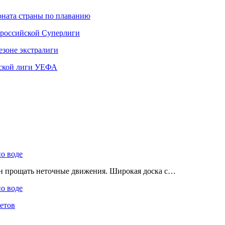
ната страны по плаванию
 российской Суперлиги
езоне экстралиги
ской лиги УЕФА
по воде
ен прощать неточные движения. Широкая доска с…
по воде
етов