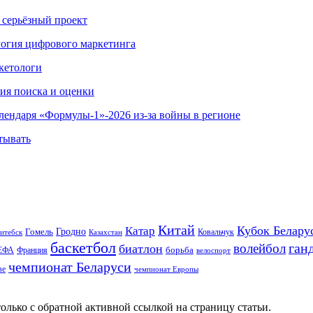
 серьёзный проект
ология цифрового маркетинга
кетологи
гия поиска и оценки
алендаря «Формулы-1»-2026 из-за войны в регионе
тывать
Китай
Кубок Белару
Катар
Гомель
Гродно
Казахстан
Ковальчук
итебск
баскетбол
ган
волейбол
биатлон
борьба
ЕФА
Франция
велоспорт
чемпионат Беларуси
ве
чемпионат Европы
олько с обратной активной ссылкой на страницу статьи.