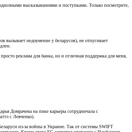
 одиозными высказываниями и поступками. Только посмотрите,
ов вызывает недоумение у беларусов), не отпугивает
длен.
просто реклама для банка, но и отличная поддержка для меня,
арья Домрачева на пике карьеры сотрудничала с
ттл с Левченко).
 Беларуси из-за войны в Украине. Так от системы SWIFT
 компании. Кроме этого ЕС запретил операции с Нацбанком