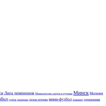
Минск
си
Лига чемпионов
Могилев
Министерство спорта и туризма
дбол
мини-футбол
легкая атлетика
соревнования
гребля
женщины
плавание