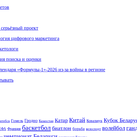
етов
 серьёзный проект
ология цифрового маркетинга
кетологи
гия поиска и оценки
алендаря «Формулы-1»-2026 из-за войны в регионе
тывать
Китай
Кубок Белару
Катар
Гомель
Гродно
Казахстан
Ковальчук
итебск
баскетбол
ган
волейбол
биатлон
борьба
ЕФА
Франция
велоспорт
чемпионат Беларуси
ве
чемпионат Европы