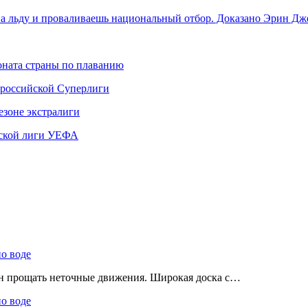
на льду и проваливаешь национальный отбор. Доказано Эрин Дж
ната страны по плаванию
 российской Суперлиги
езоне экстралиги
ской лиги УЕФА
по воде
ен прощать неточные движения. Широкая доска с…
по воде