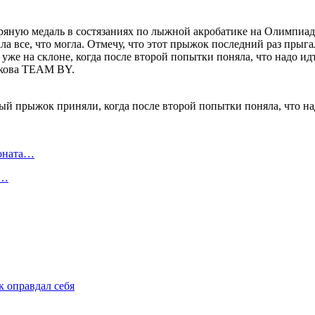
бряную медаль в состязаниях по лыжной акробатике на Олимпиа
ла все, что могла. Отмечу, что этот прыжок последний раз прыга
 на склоне, когда после второй попытки поняла, что надо идти
ськова TEAM BY.
ионата…
в…
 оправдал себя