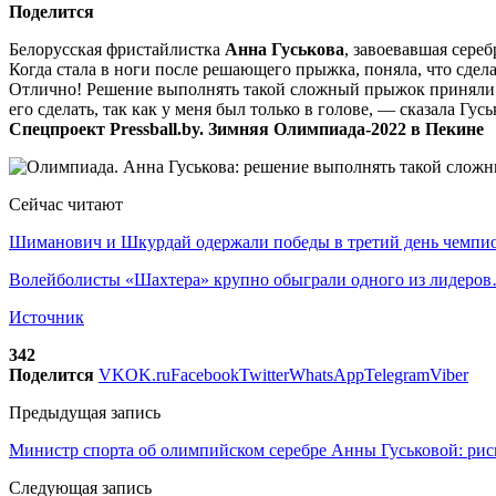
Поделится
Белорусская фристайлистка
Анна Гуськова
, завоевавшая сере
Когда стала в ноги после решающего прыжка, поняла, что сдела
Отлично! Решение выполнять такой сложный прыжок приняли уже
его сделать, так как у меня был только в голове, — сказала Гу
Спецпроект Pressball.by. Зимняя Олимпиада-2022 в Пекине
Сейчас читают
Шиманович и Шкурдай одержали победы в третий день чемп
Волейболисты «Шахтера» крупно обыграли одного из лидеро
Источник
342
Поделится
VK
OK.ru
Facebook
Twitter
WhatsApp
Telegram
Viber
Предыдущая запись
Министр спорта об олимпийском серебре Анны Гуськовой: риск
Следующая запись