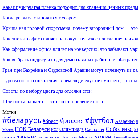
Какая пузырчатая пленка подходит для хранения ценных предм
Когда реклама становится мусором
Крыша над головой спортсмена: почему загородный дом — это
Как чистота офиса влияет на покупательское поведение: псих
Как оформление офиса влияет на конверсию: что забывают мар
Как выбрать подрядчика для демонтажных работ: digital-страте
Гран-при Бахрейна и Саудовской Аравии могут исчезнуть из к
Туризм нового поколения: зачем люди едут не смотреть, а испы
Советы по выбору цвета для отделки стен
Шлифовка паркета — это восстановление пола
Метки
#беларусь
#футбол
#россия
#брест
Азаренко
В
Соболенко
НОК Беларуси
Олимпиада
Саснович
У
Москва
НХЛ
хоккей
теннис
спорт
хк Динамо-Минск
турнир
хоккей на тра