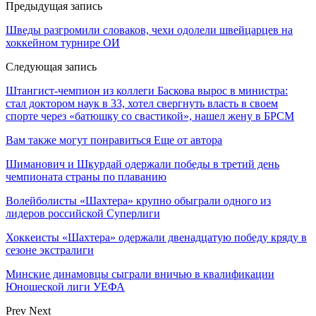
Предыдущая запись
Шведы разгромили словаков, чехи одолели швейцарцев на
хоккейном турнире ОИ
Следующая запись
Штангист-чемпион из коллеги Баскова вырос в министра:
стал доктором наук в 33, хотел свергнуть власть в своем
спорте через «батюшку со свастикой», нашел жену в БРСМ
Вам также могут понравиться
Еще от автора
Шиманович и Шкурдай одержали победы в третий день
чемпионата страны по плаванию
Волейболисты «Шахтера» крупно обыграли одного из
лидеров российской Суперлиги
Хоккеисты «Шахтера» одержали двенадцатую победу кряду в
сезоне экстралиги
Минские динамовцы сыграли вничью в квалификации
Юношеской лиги УЕФА
Prev
Next