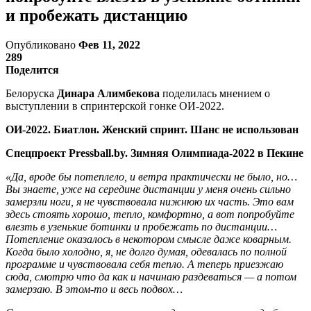
и пробежать дистанцию
Опубликовано
Фев 11, 2022
289
Поделится
Белоруска
Динара Алимбекова
поделилась мнением о
выступлении в спринтерской гонке ОИ-2022.
ОИ-2022. Биатлон. Женский спринт. Шанс не использован
Спецпроект Pressball.by. Зимняя Олимпиада-2022 в Пекине
«Да, вроде бы потеплело, и ветра практически не было, но…
Вы знаете, уже на середине дистанции у меня очень сильно
замерзли ноги, я не чувствовала нижнюю их часть. Это вам
здесь стоять хорошо, тепло, комфортно, а вот попробуйте
влезть в узенькие ботинки и пробежать по дистанции…
Потепление оказалось в некотором смысле даже коварным.
Когда было холодно, я, не долго думая, одевалась по полной
программе и чувствовала себя тепло. А теперь приезжаю
сюда, смотрю что да как и начинаю раздеваться — а потом
замерзаю. В этом-то и весь подвох…