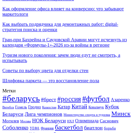
Как оформление офиса влияет на конверсию: что забывают
маркетологи
Как выбрать подрядчика для демонтажных работ: digital-
стратегия поиска и оценки
Гран-при Бахрейна и Саудовской Аравии могут исчезнуть из
календаря «Формулы-1»-2026 из-за войны в регионе
Туризм нового поколения: зачем люди едут не смотреть, а
испытывать
Советы по выбору цвета для отделки стен
Шлифовка паркета — это восстановление пола
Метки
#беларусь
#футбол
#россия
#брест
Азаренко
Китай
Кубок
Катар
Гомель
Гродно
Казахстан
Ковальчук
Витебск
Минск
Беларуси
Лига чемпионов
Министерство спорта и туризма
НОК Беларуси
Олимпиада
Могилев
Саснович
Москва
НХЛ
баскетбол
Соболенко
биатлон
борьба
УЕФА
Франция