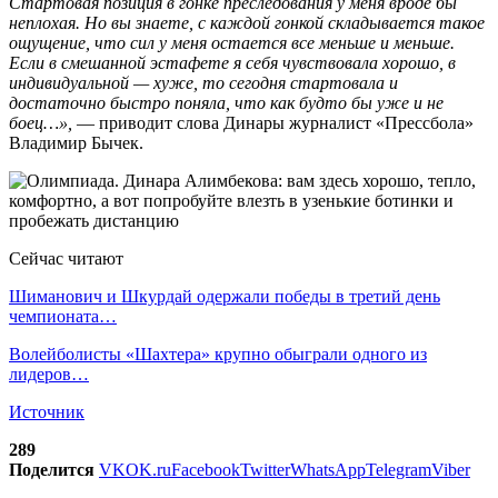
Стартовая позиция в гонке преследования у меня вроде бы
неплохая. Но вы знаете, с каждой гонкой складывается такое
ощущение, что сил у меня остается все меньше и меньше.
Если в смешанной эстафете я себя чувствовала хорошо, в
индивидуальной — хуже, то сегодня стартовала и
достаточно быстро поняла, что как будто бы уже и не
боец…»,
— приводит слова Динары журналист «Прессбола»
Владимир Бычек.
Сейчас читают
Шиманович и Шкурдай одержали победы в третий день
чемпионата…
Волейболисты «Шахтера» крупно обыграли одного из
лидеров…
Источник
289
Поделится
VK
OK.ru
Facebook
Twitter
WhatsApp
Telegram
Viber