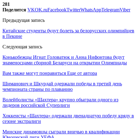
281
Поделится
VK
OK.ru
Facebook
Twitter
WhatsApp
Telegram
Viber
Предыдущая запись
Китайские студенты будут болеть за белорусских олимпийцев
в Пекине
Следующая запись
Конькобежцы Игнат Головатюк и Анна Нифонтова будут
знаменосцами сборной Беларуси на открытии Олимпиады
Вам также могут понравиться
Еще от автора
Шиманович и Шкурдай одержали победы в третий день
чемпионата страны по плаванию
Волейболисты «Шахтера» крупно обыграли одного из
лидеров российской Суперлиги
Хоккеисты «Шахтера» одержали двенадцатую победу кряду в
сезоне экстралиги
Минские динамовцы сыграли вничью в квалификации
Юношеской лиги УЕФА