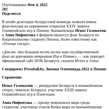
Опубликовано
Фев 4, 2022
281
Поделится
В штабе делегации белорусской команды назвали имена
флагоносцев на церемонию открытия XXIV зимних
Олимпийских игр в Пекине. Конькобежцы
Игнат Головатюк
и
Анна Нифонтова
4 февраля пронесут флаг Беларуси по
Национальному стадиону Пекина, более известному как
«Птичье гнездо».
«Для нас это большая честь нести наш государственный
флаг на церемонии открытия Игр в Пекине»,
— как передает
официальный сайт НОК Беларуси, сказали Игнат и Анна.
Спецпроект Pressball.by. Зимняя Олимпиада-2022 в Пекине
Справочно
Игнат Головатюк
— рекордсмен Беларуси в конькобежном
спорте, чемпион Беларуси, участник XXIII зимних
Олимпийских игр в Пхенчхане.
Анна Нифонтова
— призер чемпионата мира среди
студентов, участница этапов Кубка мира по конькобежному