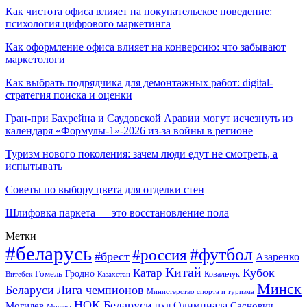
Как чистота офиса влияет на покупательское поведение:
психология цифрового маркетинга
Как оформление офиса влияет на конверсию: что забывают
маркетологи
Как выбрать подрядчика для демонтажных работ: digital-
стратегия поиска и оценки
Гран-при Бахрейна и Саудовской Аравии могут исчезнуть из
календаря «Формулы-1»-2026 из-за войны в регионе
Туризм нового поколения: зачем люди едут не смотреть, а
испытывать
Советы по выбору цвета для отделки стен
Шлифовка паркета — это восстановление пола
Метки
#беларусь
#футбол
#россия
#брест
Азаренко
Китай
Кубок
Катар
Гомель
Гродно
Казахстан
Ковальчук
Витебск
Минск
Беларуси
Лига чемпионов
Министерство спорта и туризма
НОК Беларуси
Олимпиада
Могилев
Саснович
Москва
НХЛ