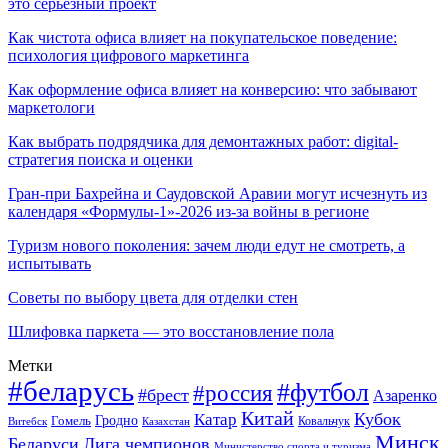
это серьёзный проект
Как чистота офиса влияет на покупательское поведение:
психология цифрового маркетинга
Как оформление офиса влияет на конверсию: что забывают
маркетологи
Как выбрать подрядчика для демонтажных работ: digital-
стратегия поиска и оценки
Гран-при Бахрейна и Саудовской Аравии могут исчезнуть из
календаря «Формулы-1»-2026 из-за войны в регионе
Туризм нового поколения: зачем люди едут не смотреть, а
испытывать
Советы по выбору цвета для отделки стен
Шлифовка паркета — это восстановление пола
Метки
#беларусь
#футбол
#россия
#брест
Азаренко
Китай
Кубок
Катар
Гомель
Гродно
Казахстан
Ковальчук
Витебск
Минск
Беларуси
Лига чемпионов
Министерство спорта и туризма