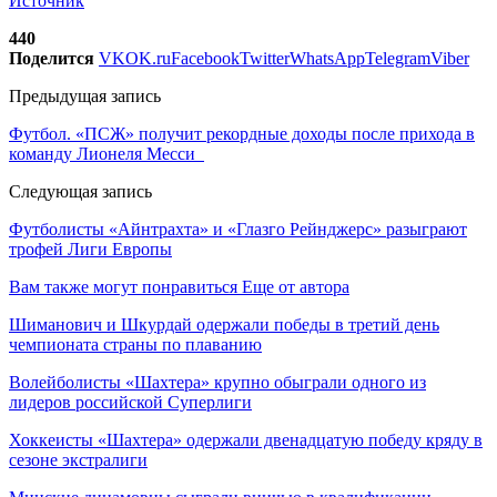
Источник
440
Поделится
VK
OK.ru
Facebook
Twitter
WhatsApp
Telegram
Viber
Предыдущая запись
Футбол. «ПСЖ» получит рекордные доходы после прихода в
команду Лионеля Месси
Следующая запись
Футболисты «Айнтрахта» и «Глазго Рейнджерс» разыграют
трофей Лиги Европы
Вам также могут понравиться
Еще от автора
Шиманович и Шкурдай одержали победы в третий день
чемпионата страны по плаванию
Волейболисты «Шахтера» крупно обыграли одного из
лидеров российской Суперлиги
Хоккеисты «Шахтера» одержали двенадцатую победу кряду в
сезоне экстралиги