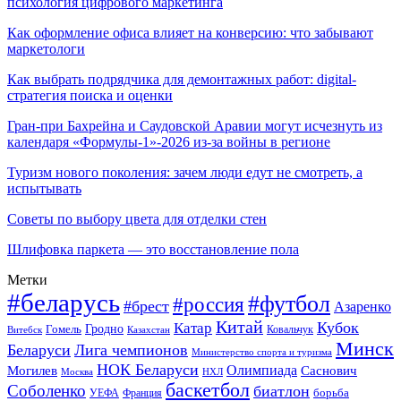
психология цифрового маркетинга
Как оформление офиса влияет на конверсию: что забывают
маркетологи
Как выбрать подрядчика для демонтажных работ: digital-
стратегия поиска и оценки
Гран-при Бахрейна и Саудовской Аравии могут исчезнуть из
календаря «Формулы-1»-2026 из-за войны в регионе
Туризм нового поколения: зачем люди едут не смотреть, а
испытывать
Советы по выбору цвета для отделки стен
Шлифовка паркета — это восстановление пола
Метки
#беларусь
#футбол
#россия
#брест
Азаренко
Китай
Кубок
Катар
Гомель
Гродно
Казахстан
Ковальчук
Витебск
Минск
Беларуси
Лига чемпионов
Министерство спорта и туризма
НОК Беларуси
Олимпиада
Могилев
Саснович
Москва
НХЛ
баскетбол
Соболенко
биатлон
борьба
УЕФА
Франция