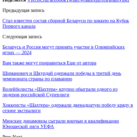
Предыдущая запись
Стал известен состав сборной Беларуси по хоккею на Кубок
Первого канала
Следующая запись
Беларусь и Россия могут принять участие в Олимпийских
играх — 2024
Вам также могут понравиться
Еще от автора
Шиманович и Шкурдай одержали победы в третий день
чемпионата страны по плаванию
Волейболисты «Шахтера» крупно обыграли одного из
лидеров российской Суперлиги
Хоккеисты «Шахтера» одержали двенадцатую победу кряду в
сезоне экстралиги
Минские динамовцы сыграли вничью в квалификации
Юношеской лиги УЕФА
Prev
Next