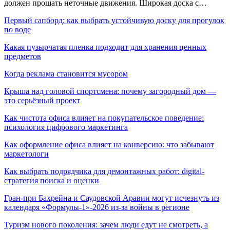
должен прощать неточные движения. Широкая доска с…
Первый сапборд: как выбрать устойчивую доску для прогулок
по воде
Какая пузырчатая пленка подходит для хранения ценных
предметов
Когда реклама становится мусором
Крыша над головой спортсмена: почему загородный дом —
это серьёзный проект
Как чистота офиса влияет на покупательское поведение:
психология цифрового маркетинга
Как оформление офиса влияет на конверсию: что забывают
маркетологи
Как выбрать подрядчика для демонтажных работ: digital-
стратегия поиска и оценки
Гран-при Бахрейна и Саудовской Аравии могут исчезнуть из
календаря «Формулы-1»-2026 из-за войны в регионе
Туризм нового поколения: зачем люди едут не смотреть, а