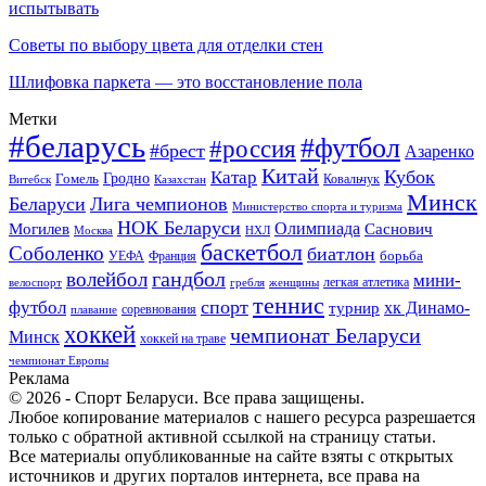
испытывать
Советы по выбору цвета для отделки стен
Шлифовка паркета — это восстановление пола
Метки
#беларусь
#футбол
#россия
#брест
Азаренко
Китай
Кубок
Катар
Гомель
Гродно
Казахстан
Ковальчук
Витебск
Минск
Беларуси
Лига чемпионов
Министерство спорта и туризма
НОК Беларуси
Олимпиада
Могилев
Саснович
Москва
НХЛ
баскетбол
Соболенко
биатлон
борьба
УЕФА
Франция
гандбол
волейбол
мини-
легкая атлетика
гребля
женщины
велоспорт
теннис
спорт
футбол
хк Динамо-
турнир
соревнования
плавание
хоккей
чемпионат Беларуси
Минск
хоккей на траве
чемпионат Европы
Реклама
© 2026 - Спорт Беларуси. Все права защищены.
Любое копирование материалов с нашего ресурса разрешается
только с обратной активной ссылкой на страницу статьи.
Все материалы опубликованные на сайте взяты с открытых
источников и других порталов интернета, все права на