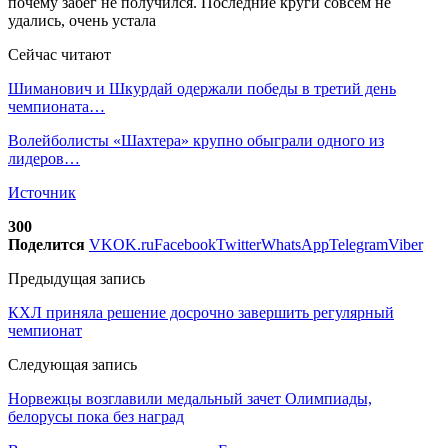
Сейчас читают
Шиманович и Шкурдай одержали победы в третий день
чемпионата…
Волейболисты «Шахтера» крупно обыграли одного из
лидеров…
Источник
300
Поделится
VK
OK.ru
Facebook
Twitter
WhatsApp
Telegram
Viber
Предыдущая запись
КХЛ приняла решение досрочно завершить регулярный
чемпионат
Следующая запись
Норвежцы возглавили медальный зачет Олимпиады,
белорусы пока без наград