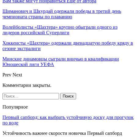
Вам также могут понравиться
Еще от автора
Шиманович и Шкурдай одержали победы в третий день
чемпионата страны по плаванию
Волейболисты «Шахтера» крупно обыграли одного из
лидеров российской Суперлиги
Хоккеисты «Шахтера» одержали двенадцатую победу кряду в
сезоне экстралиги
Минские динамовцы сыграли вничью в квалификации
Юношеской лиги УЕФА
Prev
Next
Комментарии закрыты.
Популярное
Первый сапборд: как выбрать устойчивую доску для прогулок
по воде
Устойчивость важнее скорости новичка Первый сапборд