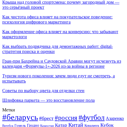
Крыша над головой спортсмена: почему загородный дом —
это серьёзный проект
Как чистота офиса влияет на покупательское поведение:
психология цифрового маркетинга
Как оформление офиса влияет на конверсию: что забывают
маркетологи
Как выбрать подрядчика для демонтажных работ: digital-
стратегия поиска и оценки
Гран-при Бахрейна и Саудовской Аравии могут исчезнуть из
календаря «Формулы-1»-2026 из-за войны в регионе
Туризм нового поколения: зачем люди едут не смотреть, а
испытывать
Советы по выбору цвета для отделки стен
Шлифовка паркета — это восстановление пола
Метки
#беларусь
#футбол
#россия
#брест
Азаренко
Китай
Кубок
Катар
Гомель
Гродно
Казахстан
Ковальчук
Витебск