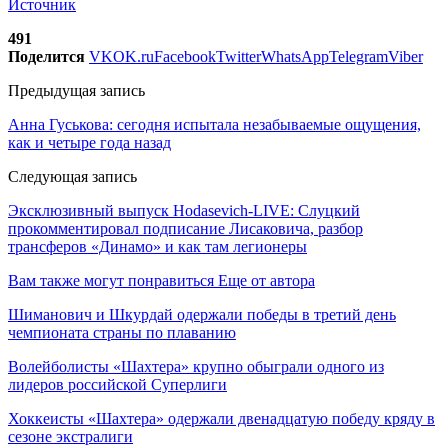
Источник
491
Поделится
VK
OK.ru
Facebook
Twitter
WhatsApp
Telegram
Viber
Предыдущая запись
Анна Гуськова: сегодня испытала незабываемые ощущения,
как и четыре года назад
Следующая запись
Эксклюзивный выпуск Hodasevich-LIVE: Слуцкий
прокомментировал подписание Лисаковича, разбор
трансферов «Динамо» и как там легионеры
Вам также могут понравиться
Еще от автора
Шиманович и Шкурдай одержали победы в третий день
чемпионата страны по плаванию
Волейболисты «Шахтера» крупно обыграли одного из
лидеров российской Суперлиги
Хоккеисты «Шахтера» одержали двенадцатую победу кряду в
сезоне экстралиги