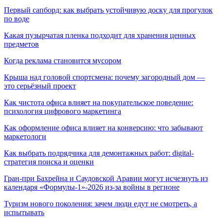
Первый сапборд: как выбрать устойчивую доску для прогулок
по воде
Какая пузырчатая пленка подходит для хранения ценных
предметов
Когда реклама становится мусором
Крыша над головой спортсмена: почему загородный дом —
это серьёзный проект
Как чистота офиса влияет на покупательское поведение:
психология цифрового маркетинга
Как оформление офиса влияет на конверсию: что забывают
маркетологи
Как выбрать подрядчика для демонтажных работ: digital-
стратегия поиска и оценки
Гран-при Бахрейна и Саудовской Аравии могут исчезнуть из
календаря «Формулы-1»-2026 из-за войны в регионе
Туризм нового поколения: зачем люди едут не смотреть, а
испытывать