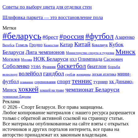
Советы по выбору цвета для отделки стен
Шлифовка паркета — это восстановление пола
Метки
#беларусь
#футбол
#россия
#брест
Азаренко
Китай
Кубок
Катар
Гомель
Гродно
Казахстан
Ковальчук
Витебск
Минск
Беларуси
Лига чемпионов
Министерство спорта и туризма
НОК Беларуси
Олимпиада
Могилев
Саснович
Москва
НХЛ
баскетбол
Соболенко
биатлон
борьба
УЕФА
Франция
гандбол
волейбол
мини-
легкая атлетика
гребля
женщины
велоспорт
теннис
спорт
футбол
хк Динамо-
турнир
соревнования
плавание
хоккей
чемпионат Беларуси
Минск
хоккей на траве
чемпионат Европы
Реклама
© 2026 - Спорт Беларуси. Все права защищены.
Любое копирование материалов с нашего ресурса разрешается
только с обратной активной ссылкой на страницу статьи.
Все материалы опубликованные на сайте взяты с открытых
источников и других порталов интернета, все права на
авторство принадлежат их законным владельцам.