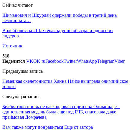
Сейчас читают
Шиманович и Шкурдай одержали победы в третий день
чемпионата…
Волейболисты «Шахтера» крупно обыграли одного из
лидеров…
Источник
518
Поделится
VK
OK.ru
Facebook
Twitter
WhatsApp
Telegram
Viber
Предыдущая запись
Немецкая скелетонистка Ханна Найзе выиграла олимпийское
золото
Следующая запись
Белбиатлон вновь не расколдовал спринт на Олимпиаде –
единственная медаль была еще под БЧБ, спасовала даже
праймовая Домрачева
Вам также могут понравиться
Еще от автора