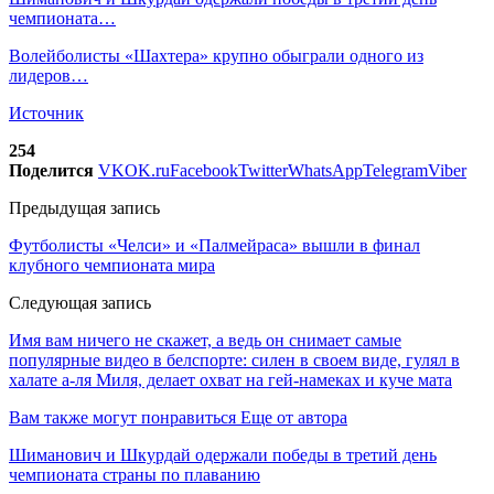
чемпионата…
Волейболисты «Шахтера» крупно обыграли одного из
лидеров…
Источник
254
Поделится
VK
OK.ru
Facebook
Twitter
WhatsApp
Telegram
Viber
Предыдущая запись
Футболисты «Челси» и «Палмейраса» вышли в финал
клубного чемпионата мира
Следующая запись
Имя вам ничего не скажет, а ведь он снимает самые
популярные видео в белспорте: силен в своем виде, гулял в
халате а-ля Миля, делает охват на гей-намеках и куче мата
Вам также могут понравиться
Еще от автора
Шиманович и Шкурдай одержали победы в третий день
чемпионата страны по плаванию