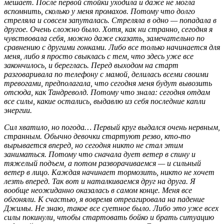
мешает. После первой стойки уходила и даже не могла
вспомнить, сколько у меня промахов. Потому что долго
стреляла и совсем запуталась. Стреляла в одно — попадала в
другое. Очень сложно было. Хотя, как ни странно, сегодня я
чувствовала себя, можно даже сказать, замечательно по
сравнению с другими гонками. Либо все только начинается для
меня, либо я просто свыклась с тем, что здесь уже все
закончилось, и береглась. Перед выходом на старт
разговаривала по телефону с мамой, делилась всеми своими
тревогами, предполагала, что сегодня меня будут вывозить
отсюда, как Тандреволд. Потому что знала: сегодня отдам
все силы, какие остались, выдавлю из себя последние капли
энергии.
Сил хватило, но погода… Первый круг выдался очень нервным,
странным. Обычно девочки стартуют резво, кто-то
вырывается вперед, но сегодня никто не стал этим
заниматься. Потому что сначала дует ветер в спину и
тяжелый подъем, а потом разворачиваемся — и сильный
ветер в лицо. Каждая начинает тормозить, никто не хочет
лезть вперед. Так вот и наталкиваемся друг на друга. Я
вообще неожиданно оказалась в самом конце. Меня все
обгоняли. К счастью, я вовремя отреагировала на падение
Джимы. Не знаю, такое все суетное было. Либо это уже всех
силы покинули, чтобы стартовать бойко и брать ситуацию