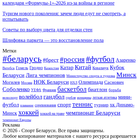
календаря «Формулы-1»-2026 из-за войны в регионе
Туризм нового поколения: зачем люди едут не смотреть, а
испытывать
Советы по выбору цвета для отделки стен
Шлифовка паркета — это восстановление пола
Метки
#беларусь
#футбол
#россия
#брест
Азаренко
Китай
Кубок
Катар
Гомель
Гродно
Казахстан
Ковальчук
Витебск
Минск
Беларуси
Лига чемпионов
Министерство спорта и туризма
НОК Беларуси
Олимпиада
Могилев
Саснович
Москва
НХЛ
баскетбол
Соболенко
биатлон
борьба
УЕФА
Франция
гандбол
волейбол
мини-
легкая атлетика
гребля
женщины
велоспорт
теннис
спорт
футбол
хк Динамо-
турнир
соревнования
плавание
хоккей
чемпионат Беларуси
Минск
хоккей на траве
чемпионат Европы
Реклама
© 2026 - Спорт Беларуси. Все права защищены.
Любое копирование материалов с нашего ресурса разрешается