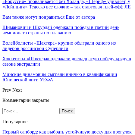
«Боруссия» проваливается без Холанда, «Шериф» удивляет, у
«Лейпцига» Тедеско все сложно – так стартовал плей-офф ЛЕ
Вам также могут понравиться
Еще от автора
Шиманович и Шкурдай одержали победы в третий день
чемпионата страны по плаванию
Волейболисты «Шахтера» крупно обыграли одного из
лидеров российской Суперлиги
Хоккеисты «Шахтера» одержали двенадцатую победу кряду в
сезоне экстралиги
Минские динамовцы сыграли вничью в квалификации
Юношеской лиги УЕФА
Prev
Next
Комментарии закрыты.
Популярное
Первый сапборд: как выбрать устойчивую доску для прогулок