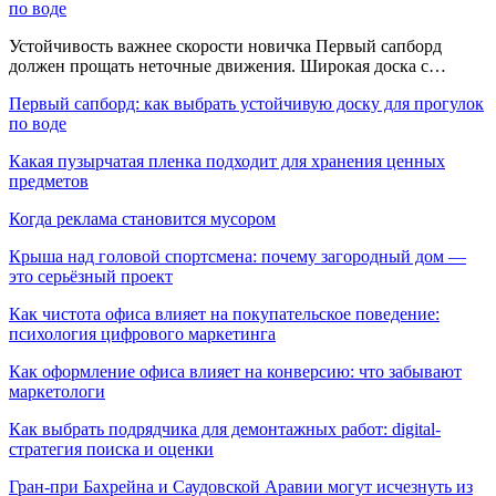
по воде
Устойчивость важнее скорости новичка Первый сапборд
должен прощать неточные движения. Широкая доска с…
Первый сапборд: как выбрать устойчивую доску для прогулок
по воде
Какая пузырчатая пленка подходит для хранения ценных
предметов
Когда реклама становится мусором
Крыша над головой спортсмена: почему загородный дом —
это серьёзный проект
Как чистота офиса влияет на покупательское поведение:
психология цифрового маркетинга
Как оформление офиса влияет на конверсию: что забывают
маркетологи
Как выбрать подрядчика для демонтажных работ: digital-
стратегия поиска и оценки
Гран-при Бахрейна и Саудовской Аравии могут исчезнуть из