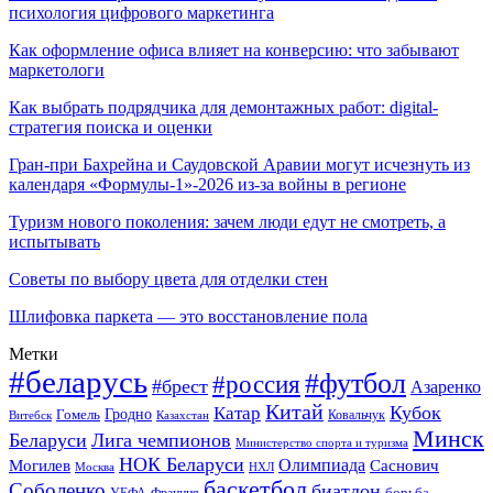
психология цифрового маркетинга
Как оформление офиса влияет на конверсию: что забывают
маркетологи
Как выбрать подрядчика для демонтажных работ: digital-
стратегия поиска и оценки
Гран-при Бахрейна и Саудовской Аравии могут исчезнуть из
календаря «Формулы-1»-2026 из-за войны в регионе
Туризм нового поколения: зачем люди едут не смотреть, а
испытывать
Советы по выбору цвета для отделки стен
Шлифовка паркета — это восстановление пола
Метки
#беларусь
#футбол
#россия
#брест
Азаренко
Китай
Кубок
Катар
Гомель
Гродно
Казахстан
Ковальчук
Витебск
Минск
Беларуси
Лига чемпионов
Министерство спорта и туризма
НОК Беларуси
Олимпиада
Могилев
Саснович
Москва
НХЛ
баскетбол
Соболенко
биатлон
борьба
УЕФА
Франция