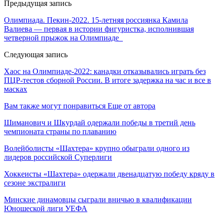
Предыдущая запись
Олимпиада. Пекин-2022. 15-летняя россиянка Камила
Валиева — первая в истории фигуристка, исполнившая
четверной прыжок на Олимпиаде
Следующая запись
Хаос на Олимпиаде-2022: канадки отказывались играть без
ПЦР-тестов сборной России. В итоге задержка на час и все в
масках
Вам также могут понравиться
Еще от автора
Шиманович и Шкурдай одержали победы в третий день
чемпионата страны по плаванию
Волейболисты «Шахтера» крупно обыграли одного из
лидеров российской Суперлиги
Хоккеисты «Шахтера» одержали двенадцатую победу кряду в
сезоне экстралиги
Минские динамовцы сыграли вничью в квалификации
Юношеской лиги УЕФА