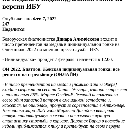
версии ИБУ
Опубликовано
Фев 7, 2022
247
Поделится
Белорусская биатлонистка
Динара Алимбекова
входит в
число претендентов на медаль в индивидуальной гонке на
Олимпиаде-2022 по мнению пресс-службы ИБУ.
«Индивидуалка» пройдет 7 февраля и начнется в 12.00.
ОИ-2022. Биатлон. Женская индивидуальная гонка: все
решится на стрельбище (ОНЛАЙН)
«В число претендентов на медали [помимо Ханны Эберг]
входит скоростная сестра Ханны Эльвира, которая стреляет
с точностью 86%. Марте Олсбю-Рэйселанд использовала
всего один запасной патрон в смешанной эстафете и,
кажется, не ошиблась, пропустив соревнования в Антхольце.
Чемпионка мира-2021 года Маркета Давидова выиграла
первую «индивидуалку» в сезоне и показывает лучшую
статистику стрельбы в карьере. Доротея Вирер в последние
недели приближается к пику и претендует на свою первую