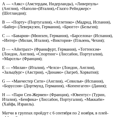
А — «Аякс» (Амстердам, Нидерланды), «Ливерпуль»
(Англия), «Наполи»(Италия),»Глазго Рейнджерс»
(Шотландия);
В — «Порту» (Португалия), «Атлетико» (Мадрид, Испания),
«Байер» (Леверкузен, Германия), «Брюгге» (Бельгия);
С — «Бавария» (Мюнхен, Германия), «Барселона» (Испания),
«Интер» (Милан, Италия), «Виктория» (Пльзень, Чехия);
D — «Айнтрахт» (Франкфурт, Германия), «Тоттенхэм»
(Лондон, Англия), «Спортинг» (Лиссабон, Португалия),
«Марсель» (Франция);
Е — «Милан» (Италия), «Челси» (Лондон, Англия),
«Зальцбург» (Австрия), «Динамо» (Загреб, Хорватия);
G — «Манчестер Сити» (Англия), «Севилья» (Испания),
«Боруссия» (Дортмунд, Германия), «Копенгаген» (Дания);
Н — «Пари Сен-Жермен» (Франция), «Ювентус» (Турин,
Италия), «Бенфика» (Лиссабон, Португалия), «Маккаби»
(Хайфа, Израиль).
Матчи в группах пройдут с 6 сентября по 2 ноября, в плей-