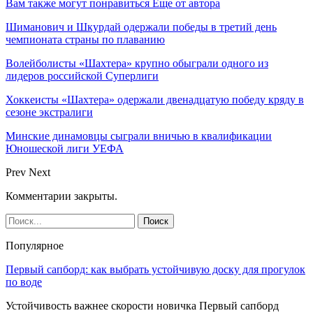
Вам также могут понравиться
Еще от автора
Шиманович и Шкурдай одержали победы в третий день
чемпионата страны по плаванию
Волейболисты «Шахтера» крупно обыграли одного из
лидеров российской Суперлиги
Хоккеисты «Шахтера» одержали двенадцатую победу кряду в
сезоне экстралиги
Минские динамовцы сыграли вничью в квалификации
Юношеской лиги УЕФА
Prev
Next
Комментарии закрыты.
Популярное
Первый сапборд: как выбрать устойчивую доску для прогулок
по воде
Устойчивость важнее скорости новичка Первый сапборд