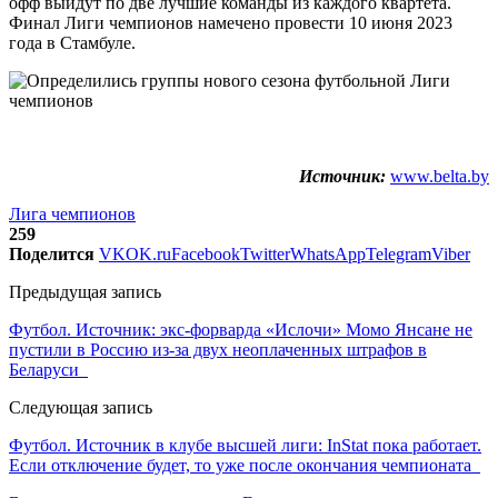
офф выйдут по две лучшие команды из каждого квартета.
Финал Лиги чемпионов намечено провести 10 июня 2023
года в Стамбуле.
Источник:
www.belta.by
Лига чемпионов
259
Поделится
VK
OK.ru
Facebook
Twitter
WhatsApp
Telegram
Viber
Предыдущая запись
Футбол. Источник: экс-форварда «Ислочи» Момо Янсане не
пустили в Россию из-за двух неоплаченных штрафов в
Беларуси
Следующая запись
Футбол. Источник в клубе высшей лиги: InStat пока работает.
Если отключение будет, то уже после окончания чемпионата