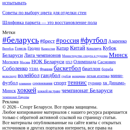
испытывать
Советы по выбору цвета для отделки стен
Шлифовка паркета — это восстановление пола
Метки
#беларусь
#футбол
#россия
#брест
Азаренко
Китай
Кубок
Катар
Гомель
Гродно
Казахстан
Ковальчук
Витебск
Минск
Беларуси
Лига чемпионов
Министерство спорта и туризма
НОК Беларуси
Олимпиада
Могилев
Саснович
Москва
НХЛ
баскетбол
Соболенко
биатлон
борьба
УЕФА
Франция
гандбол
волейбол
мини-
легкая атлетика
гребля
женщины
велоспорт
теннис
спорт
футбол
хк Динамо-
турнир
соревнования
плавание
хоккей
чемпионат Беларуси
Минск
хоккей на траве
чемпионат Европы
Реклама
© 2026 - Спорт Беларуси. Все права защищены.
Любое копирование материалов с нашего ресурса разрешается
только с обратной активной ссылкой на страницу статьи.
Все материалы опубликованные на сайте взяты с открытых
источников и других порталов интернета, все права на