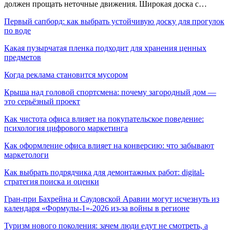
должен прощать неточные движения. Широкая доска с…
Первый сапборд: как выбрать устойчивую доску для прогулок
по воде
Какая пузырчатая пленка подходит для хранения ценных
предметов
Когда реклама становится мусором
Крыша над головой спортсмена: почему загородный дом —
это серьёзный проект
Как чистота офиса влияет на покупательское поведение:
психология цифрового маркетинга
Как оформление офиса влияет на конверсию: что забывают
маркетологи
Как выбрать подрядчика для демонтажных работ: digital-
стратегия поиска и оценки
Гран-при Бахрейна и Саудовской Аравии могут исчезнуть из
календаря «Формулы-1»-2026 из-за войны в регионе
Туризм нового поколения: зачем люди едут не смотреть, а