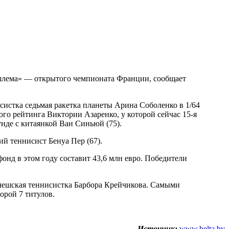
 шлема» — открытого чемпионата Франции, сообщает
систка седьмая ракетка планеты Арина Соболенко в 1/64
о рейтинга Виктории Азаренко, у которой сейчас 15-я
унде с китаянкой Ван Синьюй (75).
й теннисист Бенуа Пер (67).
онд в этом году составит 43,6 млн евро. Победители
 чешская теннисистка Барбора Крейчикова. Самыми
орой 7 титулов.
Источник:
www.belta.by