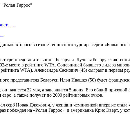
ионата…
в…
оединков второго в сезоне теннисного турнира серии «Большого
пят три представительницы Беларуси. Лучшая белорусская тенни
2-е место в рейтинге WTA. Соперницей бывшего лидера мировог
 рейтинга WTA). Александра Саснович (45) сыграет в первом ра
ого представителя Беларуси Ильи Ивашко (50) будет французски
н начнется 22 мая, а завершится 5 июня. Его общий призовой ф
евро, а также получат по 2000 рейтинговых очков.
грал серб Новак Джокович, у женщин чемпионкой впервые стала
аз побеждал на «Ролан Гаррос», и американка Крис Эверт, у кот