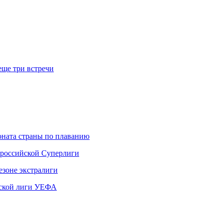
еще три встречи
ната страны по плаванию
 российской Суперлиги
езоне экстралиги
ской лиги УЕФА