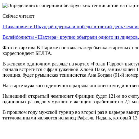
Сейчас читают
Шиманович и Шкурдай одержали победы в третий день чемп
Волейболисты «Шахтера» крупно обыграли одного из лидеро
Фото из архива В Париже состоялась жеребьевка стартовых п
корреспондент БЕЛТА.
В женском одиночном разряде на кортах «Ролан Гаррос» высту
финала встретится с француженкой Хлоей Паке, занимающей 10
позиция, будет румынская теннисистка Ана Богдан (91-й номер
На старте мужского одиночного разряда оппонентом единственн
Нынешний открытый чемпионат Франции будет 121-м по счету, о
одиночных разрядов у мужчин и женщин заработают по 2,2 млн 
В прошлом году мужской турнир во второй раз в карьере выи
титулованными являются испанец Рафаэль Надаль, который 13 р