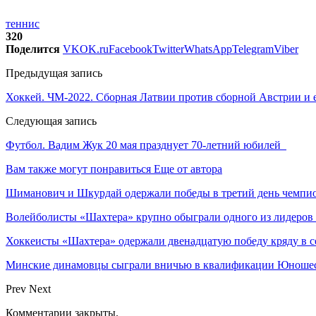
теннис
320
Поделится
VK
OK.ru
Facebook
Twitter
WhatsApp
Telegram
Viber
Предыдущая запись
Хоккей. ЧМ-2022. Сборная Латвии против сборной Австрии и 
Следующая запись
Футбол. Вадим Жук 20 мая празднует 70-летний юбилей
Вам также могут понравиться
Еще от автора
Шиманович и Шкурдай одержали победы в третий день чемпио
Волейболисты «Шахтера» крупно обыграли одного из лидеров
Хоккеисты «Шахтера» одержали двенадцатую победу кряду в с
Минские динамовцы сыграли вничью в квалификации Юноше
Prev
Next
Комментарии закрыты.