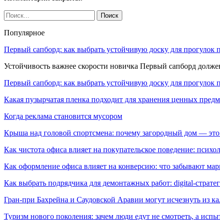
Популярное
Первый сапборд: как выбрать устойчивую доску для прогулок 
Устойчивость важнее скорости новичка Первый сапборд долж
Первый сапборд: как выбрать устойчивую доску для прогулок 
Какая пузырчатая пленка подходит для хранения ценных предм
Когда реклама становится мусором
Крыша над головой спортсмена: почему загородный дом — это
Как чистота офиса влияет на покупательское поведение: псих
Как оформление офиса влияет на конверсию: что забывают мар
Как выбрать подрядчика для демонтажных работ: digital-страте
Гран-при Бахрейна и Саудовской Аравии могут исчезнуть из к
Туризм нового поколения: зачем люди едут не смотреть, а испы