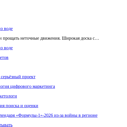
по воде
ен прощать неточные движения. Широкая доска с…
по воде
етов
 серьёзный проект
ология цифрового маркетинга
кетологи
гия поиска и оценки
алендаря «Формулы-1»-2026 из-за войны в регионе
тывать