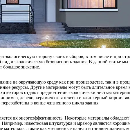
а экологическую сторону своих выборов, в том числе и при ст
 вид и экологическую безопасность здания. В данной статье мы
т большое значение.
ияние на окружающую среду как при производстве, так и в про
нные ресурсы. Другие материалы могут быть длительное время н
рхитекторов отдают предпочтение экологически чистым материа
Например, дерево, керамическая плитка и клинкерный кирпич я
 переработаны в конце жизненного цикла здания.
яется их энергоэффективность. Некоторые материалы обладают
е. Например, известковая штукатурка и мрамор являются хороши
ые материалы, такие как утепленные панели и сэндвич-панели, 