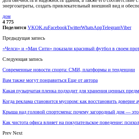
долговечность и надежность здания, а также его соответствие 
энергозатраты, создать привлекательный внешний вид и обеспе
дом
4 775
Поделится
VK
OK.ru
Facebook
Twitter
WhatsApp
Telegram
Viber
Предыдущая запись
«Челси» и «Ман Сити» показали красивый футбол в своем про
Следующая запись
Современные новости спорта: СМИ, платформы и тенденции
Вам также могут понравиться
Еще от автора
Какая пузырчатая пленка подходит для хранения ценных предм
Когда реклама становится мусором: как восстановить доверие
Крыша над головой спортсмена: почему загородный дом — это
Как чистота офиса влияет на покупательское поведение: псих
Prev
Next