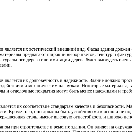
…
в является их эстетический внешний вид. Фасад здания должен 
атериалы предлагают широкий выбор цветов, текстур и фактур,
турального дерева или имитации дерева будет выглядеть очень е
изайн.
является их долговечность и надежность. Здание должно просл
действиям и механическим нагрузкам. Некоторые материалы, та
иалы и отделочные покрытия могут быть менее надежными и треб
ляется их соответствие стандартам качества и безопасности. 
сти. Кроме того, они должны быть устойчивыми к огню и не под
нержавеющая сталь, имеют высокую огнестойкость и широко испо
апом при строительстве и ремонте здания. Он влияет на окружа