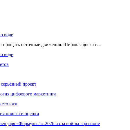
по воде
ен прощать неточные движения. Широкая доска с…
по воде
етов
 серьёзный проект
ология цифрового маркетинга
кетологи
гия поиска и оценки
алендаря «Формулы-1»-2026 из-за войны в регионе