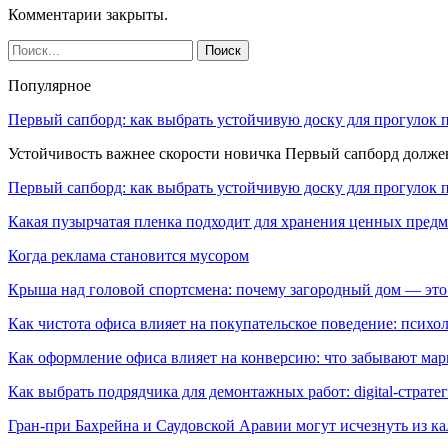
Комментарии закрыты.
Популярное
Первый сапборд: как выбрать устойчивую доску для прогулок 
Устойчивость важнее скорости новичка Первый сапборд долж
Первый сапборд: как выбрать устойчивую доску для прогулок 
Какая пузырчатая пленка подходит для хранения ценных предм
Когда реклама становится мусором
Крыша над головой спортсмена: почему загородный дом — это
Как чистота офиса влияет на покупательское поведение: псих
Как оформление офиса влияет на конверсию: что забывают мар
Как выбрать подрядчика для демонтажных работ: digital-страте
Гран-при Бахрейна и Саудовской Аравии могут исчезнуть из к