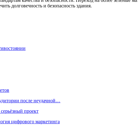
стандартам качества и безопасности. Переход на более зеленые 
чить долговечность и безопасность здания.
тивостоянии
етов
 аудитории после неудачной…
 серьёзный проект
ология цифрового маркетинга