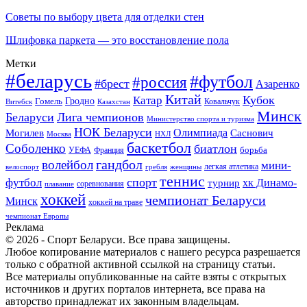
Советы по выбору цвета для отделки стен
Шлифовка паркета — это восстановление пола
Метки
#беларусь
#футбол
#россия
#брест
Азаренко
Китай
Кубок
Катар
Гомель
Гродно
Казахстан
Ковальчук
Витебск
Минск
Беларуси
Лига чемпионов
Министерство спорта и туризма
НОК Беларуси
Олимпиада
Могилев
Саснович
Москва
НХЛ
баскетбол
Соболенко
биатлон
борьба
УЕФА
Франция
гандбол
волейбол
мини-
легкая атлетика
гребля
женщины
велоспорт
теннис
спорт
футбол
хк Динамо-
турнир
соревнования
плавание
хоккей
чемпионат Беларуси
Минск
хоккей на траве
чемпионат Европы
Реклама
© 2026 - Спорт Беларуси. Все права защищены.
Любое копирование материалов с нашего ресурса разрешается
только с обратной активной ссылкой на страницу статьи.
Все материалы опубликованные на сайте взяты с открытых
источников и других порталов интернета, все права на
авторство принадлежат их законным владельцам.