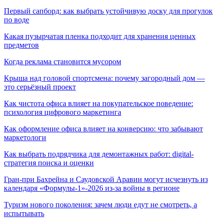
Первый сапборд: как выбрать устойчивую доску для прогулок
по воде
Какая пузырчатая пленка подходит для хранения ценных
предметов
Когда реклама становится мусором
Крыша над головой спортсмена: почему загородный дом —
это серьёзный проект
Как чистота офиса влияет на покупательское поведение:
психология цифрового маркетинга
Как оформление офиса влияет на конверсию: что забывают
маркетологи
Как выбрать подрядчика для демонтажных работ: digital-
стратегия поиска и оценки
Гран-при Бахрейна и Саудовской Аравии могут исчезнуть из
календаря «Формулы-1»-2026 из-за войны в регионе
Туризм нового поколения: зачем люди едут не смотреть, а
испытывать