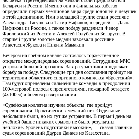
человека. Претендентами на медали стали представители
Беларуси и России. Именно они в финальных забегах
определили первых чемпионов мира среди юношей и девушек
в этой дисциплине. Ими в младшей группе стали россияне
Александра Тягушева и Тагир Нафиков, в средней — Даяна
Нафикова из России, а также победу разделили Федор
Фроловский из России и Алексей Голубев из Беларуси. В
старшей группе золотые медали завоевали россияне
Анастасия Жукова и Никита Мамакин.
Вечером на гребном канале состоялось торжественное
открытие международных соревнований. Сотрудники МЧС
устроили большой праздник. Завтра участники продолжат
борьбу за победу. Следующие три дня состязания пройдут на
территории областного спортивного комплекса «Брестский».
Там будут определены сильнейшие команды в преодолении
100-метровой полосы с препятствиями, пожарной эстафете
(4х100 м) и боевом развертывании.
«Судейская коллегия изучила объекты, где пройдут
соревнования. Практически замечаний нет. Отдельные
небольшие были, но их тут же устранили. В первый день на
учебной башне никаких срывов не было, результаты
неплохие. Уровень подготовки высокий», — сказал главный
судья соревнований Даурен Данаев из Казахстана.