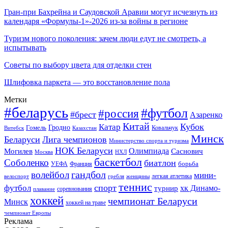
Гран-при Бахрейна и Саудовской Аравии могут исчезнуть из
календаря «Формулы-1»-2026 из-за войны в регионе
Туризм нового поколения: зачем люди едут не смотреть, а
испытывать
Советы по выбору цвета для отделки стен
Шлифовка паркета — это восстановление пола
Метки
#беларусь
#футбол
#россия
#брест
Азаренко
Китай
Кубок
Катар
Гомель
Гродно
Казахстан
Ковальчук
Витебск
Минск
Беларуси
Лига чемпионов
Министерство спорта и туризма
НОК Беларуси
Олимпиада
Могилев
Саснович
Москва
НХЛ
баскетбол
Соболенко
биатлон
борьба
УЕФА
Франция
гандбол
волейбол
мини-
легкая атлетика
гребля
женщины
велоспорт
теннис
спорт
футбол
хк Динамо-
турнир
соревнования
плавание
хоккей
чемпионат Беларуси
Минск
хоккей на траве
чемпионат Европы
Реклама