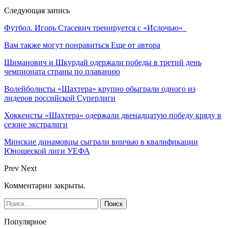
Следующая запись
Футбол. Игорь Стасевич тренируется с «Ислочью»
Вам также могут понравиться
Еще от автора
Шиманович и Шкурдай одержали победы в третий день
чемпионата страны по плаванию
Волейболисты «Шахтера» крупно обыграли одного из
лидеров российской Суперлиги
Хоккеисты «Шахтера» одержали двенадцатую победу кряду в
сезоне экстралиги
Минские динамовцы сыграли вничью в квалификации
Юношеской лиги УЕФА
Prev
Next
Комментарии закрыты.
Популярное