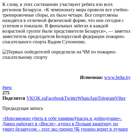
К слову, в этих состязаниях участвуют ребята изо всех
регионов Беларуси. «К чемпионату мира провели все учебно-
тренировочные сборы, их было четыре. Все спортсмены
находятся в отличной физической форме, что они сегодня с
успехом и показали. В финальных забегах в каждой
возрастной группе были представители Беларуси», — заметил
заместитель председателя Белорусской федерации пожарно­
спасательного спорта Вадим Супоненко.
Источник:
www.belta.by
#мчс
275
Поделится
VK
OK.ru
Facebook
Twitter
WhatsApp
Telegram
Viber
Предыдущая запись
«Невозможно убить в себе памяркоўнасць и добродушие».
Давно работает в «Висле», купил в Польше квартиру, но
умрет беларусом – этот экс-тренер ЧБ упорно верит в лучшее