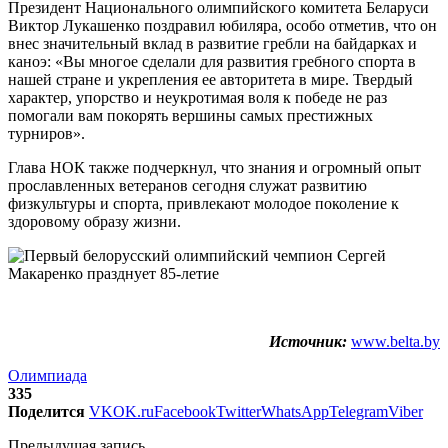
Президент Национального олимпийского комитета Беларуси
Виктор Лукашенко поздравил юбиляра, особо отметив, что он
внес значительный вклад в развитие гребли на байдарках и
каноэ: «Вы многое сделали для развития гребного спорта в
нашей стране и укрепления ее авторитета в мире. Твердый
характер, упорство и неукротимая воля к победе не раз
помогали вам покорять вершины самых престижных
турниров».
Глава НОК также подчеркнул, что знания и огромный опыт
прославленных ветеранов сегодня служат развитию
физкультуры и спорта, привлекают молодое поколение к
здоровому образу жизни.
Источник:
www.belta.by
Олимпиада
335
Поделится
VK
OK.ru
Facebook
Twitter
WhatsApp
Telegram
Viber
Предыдущая запись