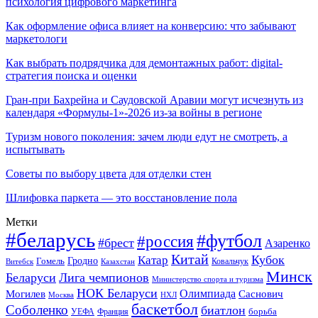
психология цифрового маркетинга
Как оформление офиса влияет на конверсию: что забывают
маркетологи
Как выбрать подрядчика для демонтажных работ: digital-
стратегия поиска и оценки
Гран-при Бахрейна и Саудовской Аравии могут исчезнуть из
календаря «Формулы-1»-2026 из-за войны в регионе
Туризм нового поколения: зачем люди едут не смотреть, а
испытывать
Советы по выбору цвета для отделки стен
Шлифовка паркета — это восстановление пола
Метки
#беларусь
#футбол
#россия
#брест
Азаренко
Китай
Кубок
Катар
Гомель
Гродно
Казахстан
Ковальчук
Витебск
Минск
Беларуси
Лига чемпионов
Министерство спорта и туризма
НОК Беларуси
Олимпиада
Могилев
Саснович
Москва
НХЛ
баскетбол
Соболенко
биатлон
борьба
УЕФА
Франция