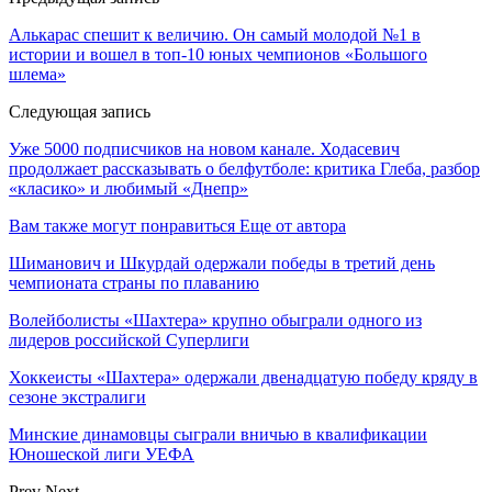
Алькарас спешит к величию. Он самый молодой №1 в
истории и вошел в топ-10 юных чемпионов «Большого
шлема»
Следующая запись
Уже 5000 подписчиков на новом канале. Ходасевич
продолжает рассказывать о белфутболе: критика Глеба, разбор
«класико» и любимый «Днепр»
Вам также могут понравиться
Еще от автора
Шиманович и Шкурдай одержали победы в третий день
чемпионата страны по плаванию
Волейболисты «Шахтера» крупно обыграли одного из
лидеров российской Суперлиги
Хоккеисты «Шахтера» одержали двенадцатую победу кряду в
сезоне экстралиги
Минские динамовцы сыграли вничью в квалификации
Юношеской лиги УЕФА
Prev
Next