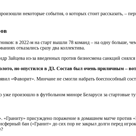
 произошли некоторые события, о которых стоит рассказать, – 
ров
ников: в 2022-м на старт вышли 78 команд – на одну больше, че
ваниях отказались сразу два коллектива.
ндр Зайцева из-за введенных против бизнесмена санкций снялс
олото, но опустился в Д3. Состав был очень приличным – вот
 объявил «Фаворит». Минчане не смогли набрать боеспособный с
ь». «Граниту» присуждено поражение в домашнем матче против 
нсферный бан («Гранит» до сих пор не закрыл долги перед игрока
е?