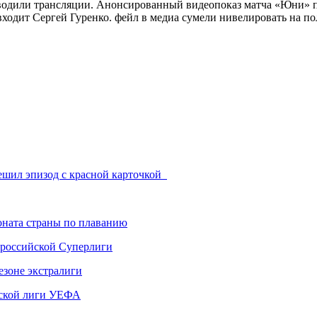
оводили трансляции. Анонсированный видеопоказ матча «Юни» п
ходит Сергей Гуренко. фейл в медиа сумели нивелировать на поле
решил эпизод с красной карточкой
ната страны по плаванию
 российской Суперлиги
езоне экстралиги
ской лиги УЕФА