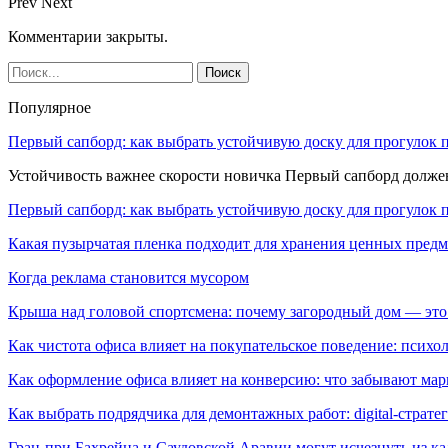
Prev
Next
Комментарии закрыты.
Популярное
Первый сапборд: как выбрать устойчивую доску для прогулок 
Устойчивость важнее скорости новичка Первый сапборд долж
Первый сапборд: как выбрать устойчивую доску для прогулок 
Какая пузырчатая пленка подходит для хранения ценных предм
Когда реклама становится мусором
Крыша над головой спортсмена: почему загородный дом — это
Как чистота офиса влияет на покупательское поведение: псих
Как оформление офиса влияет на конверсию: что забывают мар
Как выбрать подрядчика для демонтажных работ: digital-страте
Гран-при Бахрейна и Саудовской Аравии могут исчезнуть из к