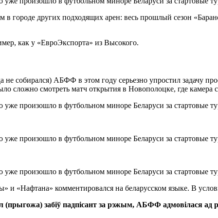
ем в городе других подходящих арен: весь прошлый сезон «Бара
имер, как у «ЕвроЭкспорта» из Высокого.
туда не собирался) АБФФ в этом году серьезно упростил задачу пр
ыло сложно смотреть матч открытия в Новополоцке, где камера с
ы» и «Нафтана» комментировался на беларусском языке. В услов
л (прыгожа) забіў падпісант за рэжым, АБФФ адмовілася ад 