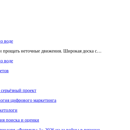
по воде
ен прощать неточные движения. Широкая доска с…
по воде
етов
 серьёзный проект
ология цифрового маркетинга
кетологи
гия поиска и оценки
алендаря «Формулы-1»-2026 из-за войны в регионе