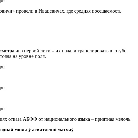
новичи» провели в Ивацевичах, где средняя посещаемость
осмотра игр первой лиги – их начали транслировать в ютубе.
тояла на уровне поля.
иях отказа АБФФ от национального языка – приятная мелочь.
роднай мовы ў асвятленнi матчаў