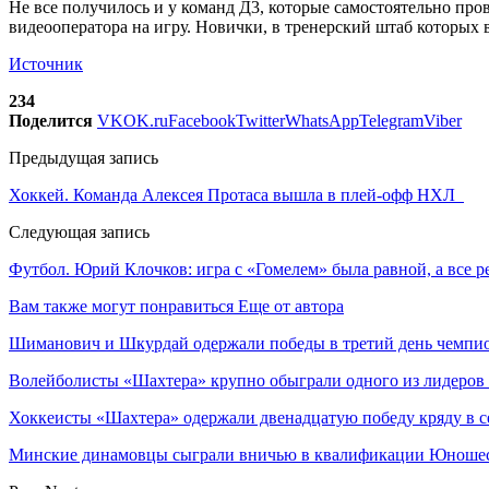
Не все получилось и у команд Д3, которые самостоятельно пр
видеооператора на игру. Новички, в тренерский штаб которых в
Источник
234
Поделится
VK
OK.ru
Facebook
Twitter
WhatsApp
Telegram
Viber
Предыдущая запись
Хоккей. Команда Алексея Протаса вышла в плей-офф НХЛ
Следующая запись
Футбол. Юрий Клочков: игра с «Гомелем» была равной, а все 
Вам также могут понравиться
Еще от автора
Шиманович и Шкурдай одержали победы в третий день чемпио
Волейболисты «Шахтера» крупно обыграли одного из лидеров
Хоккеисты «Шахтера» одержали двенадцатую победу кряду в с
Минские динамовцы сыграли вничью в квалификации Юноше