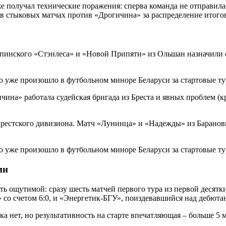
е получал технические поражения: сперва команда не отправила
я в стыковых матчах против «Дрогичина» за распределение итого
пинского «Стэнлеса» и «Новой Припяти» из Ольшан назначили с
ина» работала судейская бригада из Бреста и явных проблем (кр
 Брестского дивизиона. Матч «Лунинца» и «Надежды» из Баранов
ми
ть ощутимой: сразу шесть матчей первого тура из первой десят
со счетом 6:0, и «Энергетик-БГУ», поиздевавшийся над дебютан
 нет, но результативность на старте впечатляющая – больше 5 м