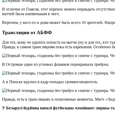
В отличие от Гомеля, этот перенос можно оправдать отсутстви
матчей была наименьшая в лиге.
Впрочем, у кого-то и дома может быть всего 10 зрителей. Напр
Трансляции от АБФФ
Для тех, кому не удалось попасть на матчи (ну и для тех, кто 
Правда, к самим трансляциям пока есть нарекания. Особенно б
В Островце один из угловых флажков перекрывала трибуна.
А в Пинске крупно в кадр попадал громкоговоритель.
Правда, есть в трансляциях и позитивные моменты. Матч «Лид
У Беларусі будзённа пачалi футбольны чэмпіянат: першы го