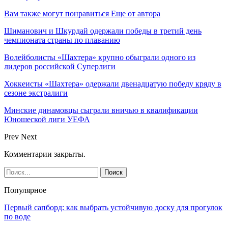
Вам также могут понравиться
Еще от автора
Шиманович и Шкурдай одержали победы в третий день
чемпионата страны по плаванию
Волейболисты «Шахтера» крупно обыграли одного из
лидеров российской Суперлиги
Хоккеисты «Шахтера» одержали двенадцатую победу кряду в
сезоне экстралиги
Минские динамовцы сыграли вничью в квалификации
Юношеской лиги УЕФА
Prev
Next
Комментарии закрыты.
Популярное
Первый сапборд: как выбрать устойчивую доску для прогулок
по воде