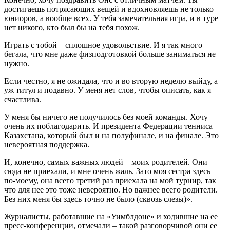
достигаешь потрясающих вещей и вдохновляешь не только
юниоров, а вообще всех. У тебя замечательная игра, и в туре
нет никого, кто был бы на тебя похож.
Играть с тобой – сплошное удовольствие. И я так много
бегала, что мне даже физподготовкой больше заниматься не
нужно.
Если честно, я не ожидала, что и во вторую неделю выйду, а
уж титул и подавно. У меня нет слов, чтобы описать, как я
счастлива.
У меня бы ничего не получилось без моей команды. Хочу
очень их поблагодарить. И президента Федерации тенниса
Казахстана, который был и на полуфинале, и на финале. Это
невероятная поддержка.
И, конечно, самых важных людей – моих родителей. Они
сюда не приехали, и мне очень жаль. Зато моя сестра здесь –
по-моему, она всего третий раз приехала на мой турнир, так
что для нее это тоже невероятно. Но важнее всего родители.
Без них меня бы здесь точно не было (сквозь слезы)».
Журналисты, работавшие на «Уимблдоне» и ходившие на ее
пресс-конференции, отмечали – такой разговорчивой они ее