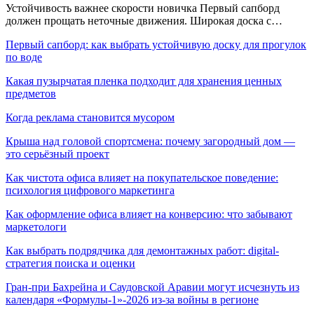
Устойчивость важнее скорости новичка Первый сапборд
должен прощать неточные движения. Широкая доска с…
Первый сапборд: как выбрать устойчивую доску для прогулок
по воде
Какая пузырчатая пленка подходит для хранения ценных
предметов
Когда реклама становится мусором
Крыша над головой спортсмена: почему загородный дом —
это серьёзный проект
Как чистота офиса влияет на покупательское поведение:
психология цифрового маркетинга
Как оформление офиса влияет на конверсию: что забывают
маркетологи
Как выбрать подрядчика для демонтажных работ: digital-
стратегия поиска и оценки
Гран-при Бахрейна и Саудовской Аравии могут исчезнуть из
календаря «Формулы-1»-2026 из-за войны в регионе