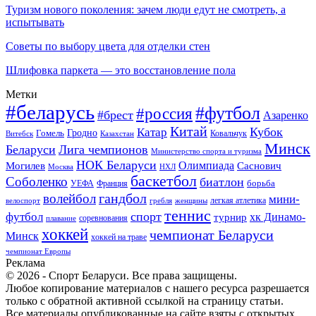
Туризм нового поколения: зачем люди едут не смотреть, а
испытывать
Советы по выбору цвета для отделки стен
Шлифовка паркета — это восстановление пола
Метки
#беларусь
#футбол
#россия
#брест
Азаренко
Китай
Кубок
Катар
Гомель
Гродно
Казахстан
Ковальчук
Витебск
Минск
Беларуси
Лига чемпионов
Министерство спорта и туризма
НОК Беларуси
Олимпиада
Могилев
Саснович
Москва
НХЛ
баскетбол
Соболенко
биатлон
борьба
УЕФА
Франция
гандбол
волейбол
мини-
легкая атлетика
гребля
женщины
велоспорт
теннис
спорт
футбол
хк Динамо-
турнир
соревнования
плавание
хоккей
чемпионат Беларуси
Минск
хоккей на траве
чемпионат Европы
Реклама
© 2026 - Спорт Беларуси. Все права защищены.
Любое копирование материалов с нашего ресурса разрешается
только с обратной активной ссылкой на страницу статьи.
Все материалы опубликованные на сайте взяты с открытых