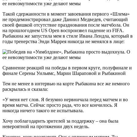
Такой сдержанности в момент завоевания первого «Шлема»
не продемонстрировал даже Даниил Медведев, считающий
своей фишкой отсутствие празднования после матчбола. Он
на прошлогоднем US Open воспроизвел падение из FIFA.
Рыбакина же запустила мем в стиле Ивана Лендла, который в
годы тренерства Энди Маррея никогда не менялся в лице:
Сравнение реакций на победы в первом круге, полуфинале и
финале Серены Уильямс, Марии Шараповой и Рыбакиной
Тем не менее в интервью на корте Рыбакина все же немного
раскрылась и сказала:
«У меня нет слов. Я безумно нервничала перед матчем и во
время матча. Сейчас просто рада, что все кончилось. Я
никогда ничего такого не испытывала.
Хочу поблагодарить зрителей за поддержку – она была
невероятной на протяжении двух недель.
Конечно, хочу поздравить Онс с отличным матчем. Ты