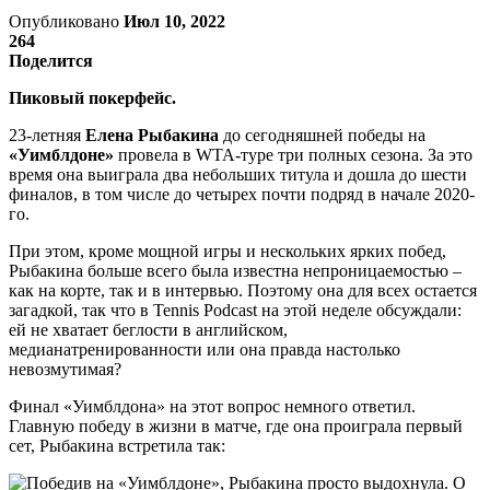
Опубликовано
Июл 10, 2022
264
Поделится
Пиковый покерфейс.
23-летняя
Елена Рыбакина
до сегодняшней победы на
«Уимблдоне»
провела в WTA-туре три полных сезона. За это
время она выиграла два небольших титула и дошла до шести
финалов, в том числе до четырех почти подряд в начале 2020-
го.
При этом, кроме мощной игры и нескольких ярких побед,
Рыбакина больше всего была известна непроницаемостью –
как на корте, так и в интервью. Поэтому она для всех остается
загадкой, так что в Tennis Podcast на этой неделе обсуждали:
ей не хватает беглости в английском,
медианатренированности или она правда настолько
невозмутимая?
Финал «Уимблдона» на этот вопрос немного ответил.
Главную победу в жизни в матче, где она проиграла первый
сет, Рыбакина встретила так: