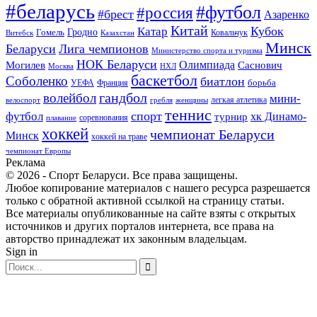
#беларусь
#футбол
#россия
#брест
Азаренко
Китай
Кубок
Катар
Гомель
Гродно
Казахстан
Ковальчук
Витебск
Минск
Беларуси
Лига чемпионов
Министерство спорта и туризма
НОК Беларуси
Олимпиада
Могилев
Саснович
Москва
НХЛ
баскетбол
Соболенко
биатлон
борьба
УЕФА
Франция
гандбол
волейбол
мини-
легкая атлетика
гребля
женщины
велоспорт
теннис
спорт
футбол
хк Динамо-
турнир
соревнования
плавание
хоккей
чемпионат Беларуси
Минск
хоккей на траве
чемпионат Европы
Реклама
© 2026 - Спорт Беларуси. Все права защищены.
Любое копирование материалов с нашего ресурса разрешается
только с обратной активной ссылкой на страницу статьи.
Все материалы опубликованные на сайте взяты с открытых
источников и других порталов интернета, все права на
авторство принадлежат их законным владельцам.
Sign in