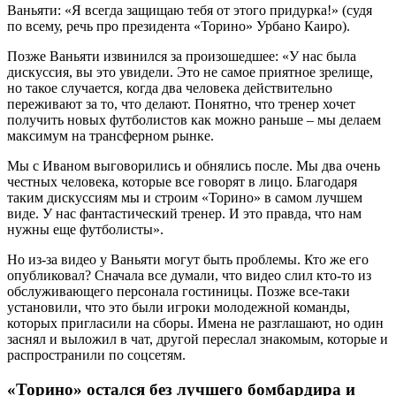
Ваньяти: «Я всегда защищаю тебя от этого придурка!» (судя
по всему, речь про президента «Торино» Урбано Каиро).
Позже Ваньяти извинился за произошедшее: «У нас была
дискуссия, вы это увидели. Это не самое приятное зрелище,
но такое случается, когда два человека действительно
переживают за то, что делают. Понятно, что тренер хочет
получить новых футболистов как можно раньше – мы делаем
максимум на трансферном рынке.
Мы с Иваном выговорились и обнялись после. Мы два очень
честных человека, которые все говорят в лицо. Благодаря
таким дискуссиям мы и строим «Торино» в самом лучшем
виде. У нас фантастический тренер. И это правда, что нам
нужны еще футболисты».
Но из-за видео у Ваньяти могут быть проблемы. Кто же его
опубликовал? Сначала все думали, что видео слил кто-то из
обслуживающего персонала гостиницы. Позже все-таки
установили, что это были игроки молодежной команды,
которых пригласили на сборы. Имена не разглашают, но один
заснял и выложил в чат, другой переслал знакомым, которые и
распространили по соцсетям.
«Торино» остался без лучшего бомбардира и