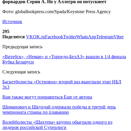
форвардов Серии А. Но у Аллегри он потускнеет
Фото: globallookpress.com/Spada/Keystone Press Agency
Источник
295
Поделится
VK
OK.ru
Facebook
Twitter
WhatsApp
Telegram
Viber
Предыдущая запись
«Витебск», «Неман» и «Торпедо-БелАЗ» вышли в 1/4 финала
Кубка Беларуси
Следующая запись
Баскетболисты «Островца» второй раз выиграли этап НБЛ
3х3
Вам также могут понравиться
Еще от автора
Шиманович и Шкурдай одержали победы в третий день
чемпионата страны по плаванию
Волейболисты «Шахтера» крупно обыграли одного из
лидеров российской Суперлиги