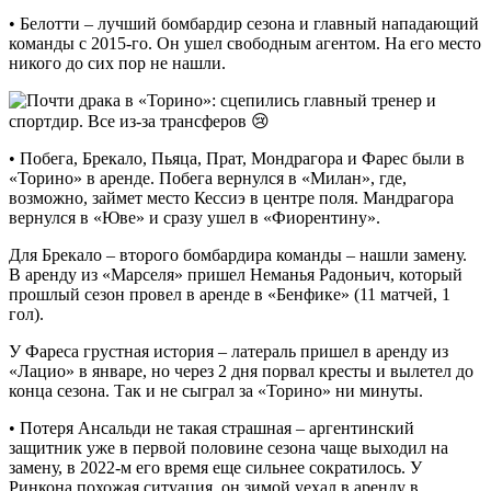
• Белотти – лучший бомбардир сезона и главный нападающий
команды с 2015-го. Он ушел свободным агентом. На его место
никого до сих пор не нашли.
• Побега, Брекало, Пьяца, Прат, Мондрагора и Фарес были в
«Торино» в аренде. Побега вернулся в «Милан», где,
возможно, займет место Кессиэ в центре поля. Мандрагора
вернулся в «Юве» и сразу ушел в «Фиорентину».
Для Брекало – второго бомбардира команды – нашли замену.
В аренду из «Марселя» пришел Неманья Радоньич, который
прошлый сезон провел в аренде в «Бенфике» (11 матчей, 1
гол).
У Фареса грустная история – латераль пришел в аренду из
«Лацио» в январе, но через 2 дня порвал кресты и вылетел до
конца сезона. Так и не сыграл за «Торино» ни минуты.
• Потеря Ансальди не такая страшная – аргентинский
защитник уже в первой половине сезона чаще выходил на
замену, в 2022-м его время еще сильнее сократилось. У
Ринкона похожая ситуация, он зимой уехал в аренду в