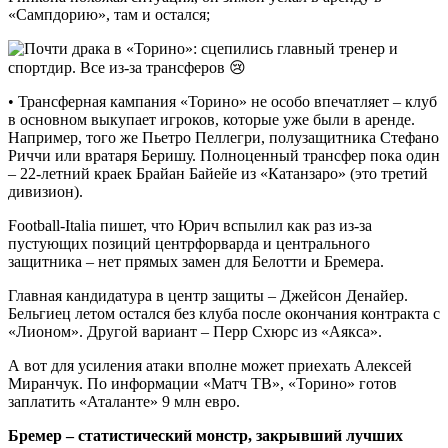
«Сампдорию», там и остался;
• Трансферная кампания «Торино» не особо впечатляет – клуб
в основном выкупает игроков, которые уже были в аренде.
Например, того же Пьетро Пеллегри, полузащитника Стефано
Риччи или вратаря Беришу. Полноценный трансфер пока один
– 22-летний краек Брайан Байейе из «Катанзаро» (это третий
дивизион).
Football-Italia пишет, что Юрич вспылил как раз из-за
пустующих позиций центрфорварда и центрального
защитника – нет прямых замен для Белотти и Бремера.
Главная кандидатура в центр защиты – Джейсон Денайер.
Бельгиец летом остался без клуба после окончания контракта с
«Лионом». Другой вариант – Перр Схюрс из «Аякса».
А вот для усиления атаки вполне может приехать Алексей
Миранчук. По информации «Матч ТВ», «Торино» готов
заплатить «Аталанте» 9 млн евро.
Бремер – статистический монстр, закрывший лучших