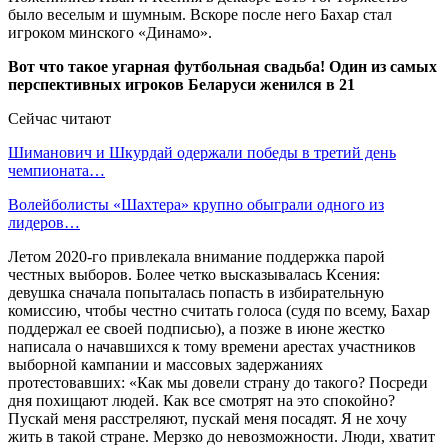
было веселым и шумным. Вскоре после него Бахар стал
игроком минского «Динамо».
Вот что такое угарная футбольная свадьба! Один из самых
перспективных игроков Беларуси женился в 21
Сейчас читают
Шиманович и Шкурдай одержали победы в третий день
чемпионата…
Волейболисты «Шахтера» крупно обыграли одного из
лидеров…
Летом 2020-го привлекала внимание поддержка парой
честных выборов. Более четко высказывалась Ксения:
девушка сначала попыталась попасть в избирательную
комиссию, чтобы честно считать голоса (судя по всему, Бахар
поддержал ее своей подписью), а позже в июне жестко
написала о начавшихся к тому времени арестах участников
выборной кампании и массовых задержаниях
протестовавших: «Как мы довели страну до такого? Посреди
дня похищают людей. Как все смотрят на это спокойно?
Пускай меня расстреляют, пускай меня посадят. Я не хочу
жить в такой стране. Мерзко до невозможности. Люди, хватит