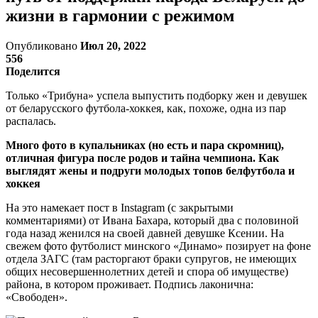
жизни в гармонии с режимом
Опубликовано
Июл 20, 2022
556
Поделится
Только «Трибуна» успела выпустить подборку жен и девушек
от беларусского футбола-хоккея, как, похоже, одна из пар
распалась.
Много фото в купальниках (но есть и пара скромниц),
отличная фигура после родов и тайна чемпиона. Как
выглядят жены и подруги молодых топов белфутбола и
хоккея
На это намекает пост в Instagram (с закрытыми
комментариями) от Ивана Бахара, который два с половиной
года назад женился на своей давней девушке Ксении. На
свежем фото футболист минского «Динамо» позирует на фоне
отдела ЗАГС (там расторгают браки супругов, не имеющих
общих несовершеннолетних детей и спора об имуществе)
района, в котором проживает. Подпись лаконична:
«Свободен».