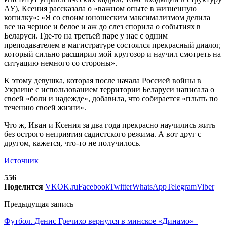
АУ), Ксения рассказала о «важном опыте в жизненную
копилку»: «Я со своим юношеским максимализмом делила
все на черное и белое и аж до слез спорила о событиях в
Беларуси. Где-то на третьей паре у нас с одним
преподавателем в магистратуре состоялся прекрасный диалог,
который сильно расширил мой кругозор и научил смотреть на
ситуацию немного со стороны».
К этому девушка, которая после начала Россией войны в
Украине с использованием территории Беларуси написала о
своей «боли и надежде», добавила, что собирается «плыть по
течению своей жизни».
Что ж, Иван и Ксения за два года прекрасно научились жить
без острого неприятия садистского режима. А вот друг с
другом, кажется, что-то не получилось.
Источник
556
Поделится
VK
OK.ru
Facebook
Twitter
WhatsApp
Telegram
Viber
Предыдущая запись
Футбол. Денис Гречихо вернулся в минское «Динамо»