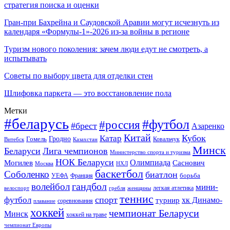
стратегия поиска и оценки
Гран-при Бахрейна и Саудовской Аравии могут исчезнуть из
календаря «Формулы-1»-2026 из-за войны в регионе
Туризм нового поколения: зачем люди едут не смотреть, а
испытывать
Советы по выбору цвета для отделки стен
Шлифовка паркета — это восстановление пола
Метки
#беларусь
#футбол
#россия
#брест
Азаренко
Китай
Кубок
Катар
Гомель
Гродно
Казахстан
Ковальчук
Витебск
Минск
Беларуси
Лига чемпионов
Министерство спорта и туризма
НОК Беларуси
Олимпиада
Могилев
Саснович
Москва
НХЛ
баскетбол
Соболенко
биатлон
борьба
УЕФА
Франция
гандбол
волейбол
мини-
легкая атлетика
гребля
женщины
велоспорт
теннис
спорт
футбол
хк Динамо-
турнир
соревнования
плавание
хоккей
чемпионат Беларуси
Минск
хоккей на траве
чемпионат Европы