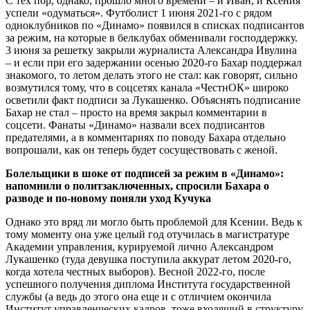
С тех пор, однако, прошло много времени – и Иван, и Ксения
успели «одуматься». Футболист 1 июня 2021-го с рядом
одноклубников по «Динамо» появился в списках подписантов
за режим, на которые в белклубах обменивали господдержку.
3 июня за решетку закрыли журналиста Александра Ивулина
– и если при его задержании осенью 2020-го Бахар поддержал
знакомого, то летом делать этого не стал: как говорят, сильно
возмутился тому, что в соцсетях канала «ЧестнОК» широко
осветили факт подписи за Лукашенко. Объяснять подписание
Бахар не стал – просто на время закрыл комментарии в
соцсети. Фанаты «Динамо» назвали всех подписантов
предателями, а в комментариях по поводу Бахара отдельно
вопрошали, как он теперь будет сосуществовать с женой.
Болельщики в шоке от подписей за режим в «Динамо»:
напомнили о политзаключенных, спросили Бахара о
разводе и по-новому поняли уход Кучука
Однако это вряд ли могло быть проблемой для Ксении. Ведь к
тому моменту она уже целый год отучилась в магистратуре
Академии управления, курируемой лично Александром
Лукашенко (туда девушка поступила аккурат летом 2020-го,
когда хотела честных выборов). Весной 2022-го, после
успешного получения диплома Института государственной
службы (а ведь до этого она еще и с отличием окончила
Институт управленческих кадров, тоже входящий в структуру