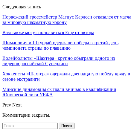
Следующая запись
Норвежский гроссмейстер Магнус Карлсен отказался от матча
за мировую шахматную корону
Вам также могут понравиться
Еще от автора
Шиманович и Шкурдай одержали победы в третий день
чемпионата страны по плаванию
Волейболисты «Шахтера» крупно обыграли одного из
лидеров российской Суперлиги
Хоккеисты «Шахтера» одержали двенадцатую победу кряду в
сезоне экстралиги
Минские динамовцы сыграли вничью в квалификации
Юношеской лиги УЕФА
Prev
Next
Комментарии закрыты.