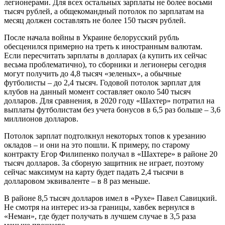
легионерами. Для всех остальных зарплаты не более восьми
тысяч рублей, а общекомандный потолок по зарплатам на
месяц должен составлять не более 150 тысяч рублей.
После начала войны в Украине белорусский рубль
обесценился примерно на треть к иностранным валютам.
Если пересчитать зарплаты в долларах (а купить их сейчас
весьма проблематично), то сборники и легионеры сегодня
могут получить до 4,8 тысяч «зеленых», а обычные
футболисты – до 2,4 тысяч. Годовой потолок зарплат для
клубов на данный момент составляет около 540 тысяч
долларов. Для сравнения, в 2020 году «Шахтер» потратил на
выплаты футболистам без учета бонусов в 6,5 раз больше – 3,6
миллионов долларов.
Потолок зарплат подтолкнул некоторых топов к урезанию
окладов – и они на это пошли. К примеру, по старому
контракту Егор Филипенко получал в «Шахтере» в районе 20
тысяч долларов. За сборную защитник не играет, поэтому
сейчас максимум на карту будет падать 2,4 тысячи в
долларовом эквиваленте – в 8 раз меньше.
В районе 8,5 тысяч долларов имел в «Рухе» Павел Савицкий.
Не смотря на интерес из-за границы, хавбек вернулся в
«Неман», где будет получать в лучшем случае в 3,5 раза