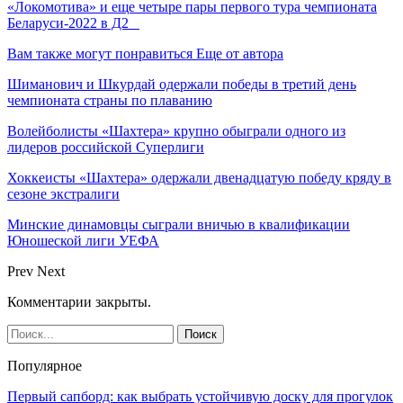
«Локомотива» и еще четыре пары первого тура чемпионата
Беларуси-2022 в Д2
Вам также могут понравиться
Еще от автора
Шиманович и Шкурдай одержали победы в третий день
чемпионата страны по плаванию
Волейболисты «Шахтера» крупно обыграли одного из
лидеров российской Суперлиги
Хоккеисты «Шахтера» одержали двенадцатую победу кряду в
сезоне экстралиги
Минские динамовцы сыграли вничью в квалификации
Юношеской лиги УЕФА
Prev
Next
Комментарии закрыты.
Популярное
Первый сапборд: как выбрать устойчивую доску для прогулок