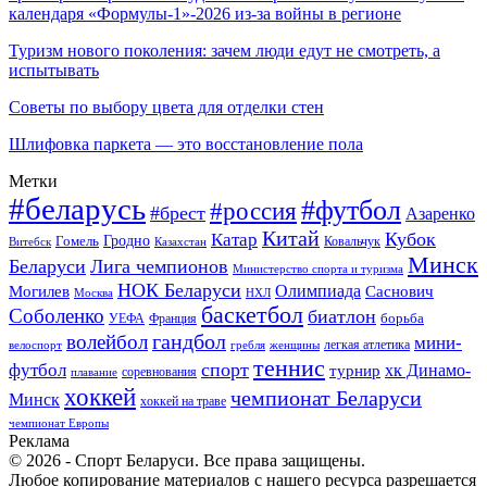
календаря «Формулы-1»-2026 из-за войны в регионе
Туризм нового поколения: зачем люди едут не смотреть, а
испытывать
Советы по выбору цвета для отделки стен
Шлифовка паркета — это восстановление пола
Метки
#беларусь
#футбол
#россия
#брест
Азаренко
Китай
Кубок
Катар
Гомель
Гродно
Казахстан
Ковальчук
Витебск
Минск
Беларуси
Лига чемпионов
Министерство спорта и туризма
НОК Беларуси
Олимпиада
Могилев
Саснович
Москва
НХЛ
баскетбол
Соболенко
биатлон
борьба
УЕФА
Франция
гандбол
волейбол
мини-
легкая атлетика
гребля
женщины
велоспорт
теннис
спорт
футбол
хк Динамо-
турнир
соревнования
плавание
хоккей
чемпионат Беларуси
Минск
хоккей на траве
чемпионат Европы
Реклама
© 2026 - Спорт Беларуси. Все права защищены.
Любое копирование материалов с нашего ресурса разрешается