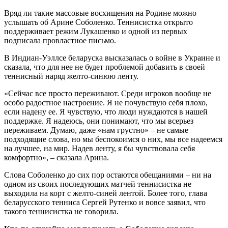
Вряд ли такие массовые восхищения на Родине можно
услышать об Арине Соболенко. Теннисистка открыто
поддерживает режим Лукашенко и одной из первых
подписала провластное письмо.
В Индиан-Уэллсе беларуска высказалась о войне в Украине и
сказала, что для нее не будет проблемой добавить в своей
теннисный наряд желто-синюю ленту.
«Сейчас все просто переживают. Среди игроков вообще не
особо радостное настроение. Я не почувствую себя плохо,
если надену ее. Я чувствую, что люди нуждаются в нашей
поддержке. Я надеюсь, они понимают, что мы всерьез
переживаем. Думаю, даже «нам грустно» – не самые
подходящие слова, но мы беспокоимся о них, мы все надеемся
на лучшее, на мир. Надев ленту, я бы чувствовала себя
комфортно», – сказала Арина.
Слова Соболенко до сих пор остаются обещаниями – ни на
одном из своих последующих матчей теннисистка не
выходила на корт с желто-синей лентой. Более того, глава
беларусского тенниса Сергей Рутенко и вовсе заявил, что
такого теннисистка не говорила.