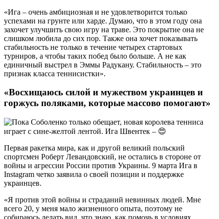
«Ига – очень амбициозная и не удовлетворится только
успехами на грунте или харде. Думаю, что в этом году она
захочет улучшить свою игру на траве. Это покрытие она не
слишком любила до сих пор. Также она хочет показывать
стабильность не только в течение четырех стартовых
турниров, а чтобы таких побед было больше. А не как
единичный выстрел в Эммы Радукану. Стабильность – это
признак класса теннисистки».
«Восхищаюсь силой и мужеством украинцев и
горжусь поляками, которые массово помогают»
Первая ракетка мира, как и другой великий польский
спортсмен Роберт Левандовский, не остались в стороне от
войны и агрессии России против Украины. 9 марта Ига в
Instagram четко заявила о своей позиции и поддержке
украинцев.
«Я против этой войны и страданий невинных людей. Мне
всего 20, у меня мало жизненного опыта, поэтому не
собираюсь делать вид, что знаю, как помочь в условиях