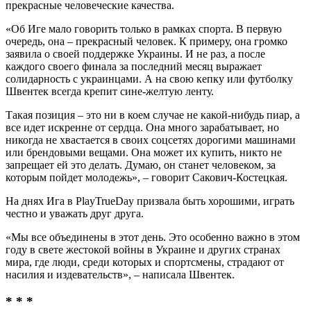
прекрасные человеческие качества.
«Об Иге мало говорить только в рамках спорта. В первую
очередь, она – прекрасный человек. К примеру, она громко
заявила о своей поддержке Украины. И не раз, а после
каждого своего финала за последний месяц выражает
солидарность с украинцами. А на свою кепку или футболку
Швентек всегда крепит сине-желтую ленту.
Такая позиция – это ни в коем случае не какой-нибудь пиар, а
все идет искренне от сердца. Она много зарабатывает, но
никогда не хвастается в своих соцсетях дорогими машинами
или брендовыми вещами. Она может их купить, никто не
запрещает ей это делать. Думаю, он станет человеком, за
которым пойдет молодежь», – говорит Сакович-Костецкая.
На днях Ига в PlayTrueDay призвала быть хорошими, играть
честно и уважать друг друга.
«Мы все объединены в этот день. Это особенно важно в этом
году в свете жестокой войны в Украине и других странах
мира, где люди, среди которых и спортсмены, страдают от
насилия и издевательств», – написала Швентек.
* * *