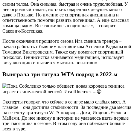
своим телом. Она сильная, быстрая и очень трудолюбивая. У
нее огромный талант, но таких одаренных девушек много –
даже в Польше. Но именно ее спортивная дисциплина и
ответственность помогли развить потенциал. А еще классная
команда рядом. Все сложилось в один пазл», – говорит
Сакович-Костецкая.
После окончания прошлого сезона Ига сменила тренера –
начала работать с бывшим наставником Агнешки Радваньской
Томашем Викторовским. Также ему помогает спортивный
психолог. Теннисистка занимается медитацией, использует
визуализацию и пытается мыслить позитивно.
Выиграла три титула WTA подряд в 2022-м
Эксперты говорят, что сейчас в ее игре мало слабых мест. А
главное – она достигла стабильности. За последние два месяца
на ее счету три титула WTA подряд – Доха, Индиан-Уэллс и
Майами. До нее никому в истории не удавалось взять первые
три тысячника в сезоне. В этом году она побеждает больше
всех в туре.