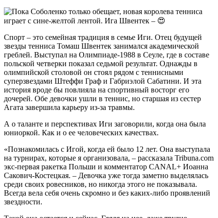
Спорт – это семейная традиция в семье Иги. Отец будущей
звезды тенниса Томаш Швентек занимался академической
греблей. Выступал на Олимпиаде-1988 в Сеуле, где в составе
польской четверки показал седьмой результат. Однажды в
олимпийской столовой он стоял рядом с теннисными
суперзвездами Штеффи Граф и Габриэлой Сабатини. И эта
история вроде бы повлияла на спортивный восторг его
дочерей. Обе девочки ушли в теннис, но старшая из сестер
Агата завершила карьеру из-за травмы.
А о таланте и перспективах Иги заговорили, когда она была
юниоркой. Как и о ее человеческих качествах.
«Познакомилась с Игой, когда ей было 12 лет. Она выступала
на турнирах, которые я организовала, – рассказала Tribuna.com
экс-первая ракетка Польши и комментатор CANAL+ Иоанна
Сакович-Костецкая. – Девочка уже тогда заметно выделялась
среди своих ровесников, но никогда этого не показывала.
Всегда вела себя очень скромно и без каких-либо проявлений
звездности.