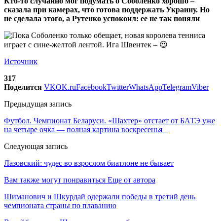
Кто-то случайно мог подумать о Соболенко хорошо –
сказала при камерах, что готова поддержать Украину. Но
не сделала этого, а Рутенко успокоил: ее не так поняли
Источник
317
Поделится
VK
OK.ru
Facebook
Twitter
WhatsApp
Telegram
Viber
Предыдущая запись
Футбол. Чемпионат Беларуси. «Шахтер» отстает от БАТЭ уже
на четыре очка — полная картина воскресенья
Следующая запись
Лазовский: чудес во взрослом биатлоне не бывает
Вам также могут понравиться
Еще от автора
Шиманович и Шкурдай одержали победы в третий день
чемпионата страны по плаванию