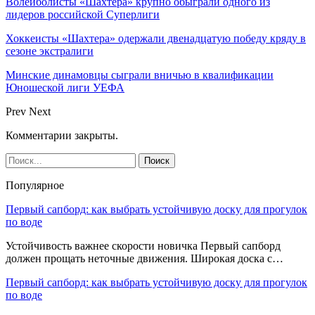
Волейболисты «Шахтера» крупно обыграли одного из
лидеров российской Суперлиги
Хоккеисты «Шахтера» одержали двенадцатую победу кряду в
сезоне экстралиги
Минские динамовцы сыграли вничью в квалификации
Юношеской лиги УЕФА
Prev
Next
Комментарии закрыты.
Популярное
Первый сапборд: как выбрать устойчивую доску для прогулок
по воде
Устойчивость важнее скорости новичка Первый сапборд
должен прощать неточные движения. Широкая доска с…
Первый сапборд: как выбрать устойчивую доску для прогулок
по воде