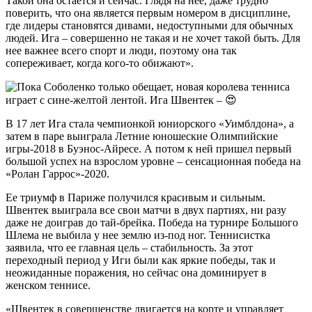
Такой она остается и сейчас. Глядя на нее, даже трудно
поверить, что она является первым номером в дисциплине,
где лидеры становятся дивами, недоступными для обычных
людей. Ига – совершенно не такая и не хочет такой быть. Для
нее важнее всего спорт и люди, поэтому она так
сопереживает, когда кого-то обижают».
В 17 лет Ига стала чемпионкой юниорского «Уимблдона», а
затем в паре выиграла Летние юношеские Олимпийские
игры-2018 в Буэнос-Айресе. А потом к ней пришел первый
большой успех на взрослом уровне – сенсационная победа на
«Ролан Гаррос»-2020.
Ее триумф в Париже получился красивым и сильным.
Швентек выиграла все свои матчи в двух партиях, ни разу
даже не доиграв до тай-брейка. Победа на турнире Большого
Шлема не выбила у нее землю из-под ног. Теннисистка
заявила, что ее главная цель – стабильность. За этот
переходный период у Иги были как яркие победы, так и
неожиданные поражения, но сейчас она доминирует в
женском теннисе.
«Швентек в совершенстве двигается на корте и управляет