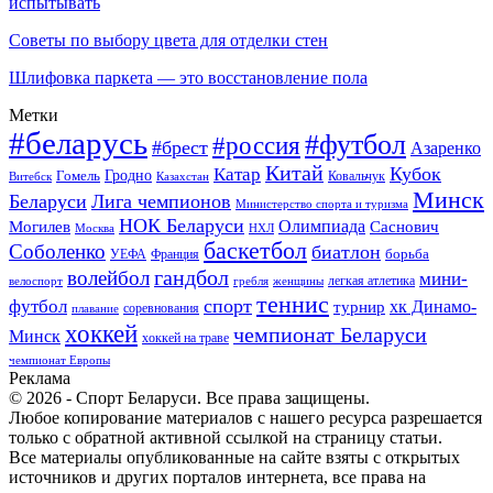
испытывать
Советы по выбору цвета для отделки стен
Шлифовка паркета — это восстановление пола
Метки
#беларусь
#футбол
#россия
#брест
Азаренко
Китай
Кубок
Катар
Гомель
Гродно
Казахстан
Ковальчук
Витебск
Минск
Беларуси
Лига чемпионов
Министерство спорта и туризма
НОК Беларуси
Олимпиада
Могилев
Саснович
Москва
НХЛ
баскетбол
Соболенко
биатлон
борьба
УЕФА
Франция
гандбол
волейбол
мини-
легкая атлетика
гребля
женщины
велоспорт
теннис
спорт
футбол
хк Динамо-
турнир
соревнования
плавание
хоккей
чемпионат Беларуси
Минск
хоккей на траве
чемпионат Европы
Реклама
© 2026 - Спорт Беларуси. Все права защищены.
Любое копирование материалов с нашего ресурса разрешается
только с обратной активной ссылкой на страницу статьи.
Все материалы опубликованные на сайте взяты с открытых
источников и других порталов интернета, все права на