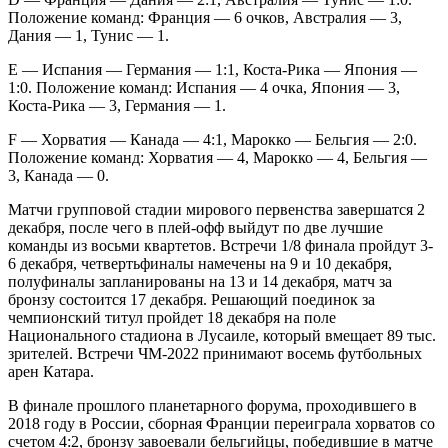
Положение команд: Франция — 6 очков, Австралия — 3,
Дания — 1, Тунис — 1.
Е — Испания — Германия — 1:1, Коста-Рика — Япония —
1:0. Положение команд: Испания — 4 очка, Япония — 3,
Коста-Рика — 3, Германия — 1.
F — Хорватия — Канада — 4:1, Марокко — Бельгия — 2:0.
Положение команд: Хорватия — 4, Марокко — 4, Бельгия —
3, Канада — 0.
Матчи групповой стадии мирового первенства завершатся 2
декабря, после чего в плей-офф выйдут по две лучшие
команды из восьми квартетов. Встречи 1/8 финала пройдут 3-
6 декабря, четвертьфиналы намечены на 9 и 10 декабря,
полуфиналы запланированы на 13 и 14 декабря, матч за
бронзу состоится 17 декабря. Решающий поединок за
чемпионский титул пройдет 18 декабря на поле
Национального стадиона в Лусаиле, который вмещает 89 тыс.
зрителей. Встречи ЧМ-2022 принимают восемь футбольных
арен Катара.
В финале прошлого планетарного форума, проходившего в
2018 году в России, сборная Франции переиграла хорватов со
счетом 4:2, бронзу завоевали бельгийцы, победившие в матче