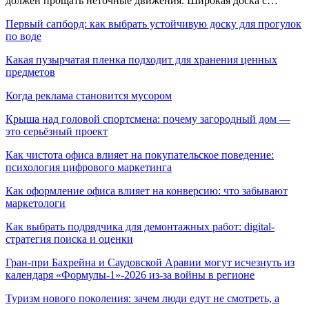
должен прощать неточные движения. Широкая доска с…
Первый сапборд: как выбрать устойчивую доску для прогулок
по воде
Какая пузырчатая пленка подходит для хранения ценных
предметов
Когда реклама становится мусором
Крыша над головой спортсмена: почему загородный дом —
это серьёзный проект
Как чистота офиса влияет на покупательское поведение:
психология цифрового маркетинга
Как оформление офиса влияет на конверсию: что забывают
маркетологи
Как выбрать подрядчика для демонтажных работ: digital-
стратегия поиска и оценки
Гран-при Бахрейна и Саудовской Аравии могут исчезнуть из
календаря «Формулы-1»-2026 из-за войны в регионе
Туризм нового поколения: зачем люди едут не смотреть, а