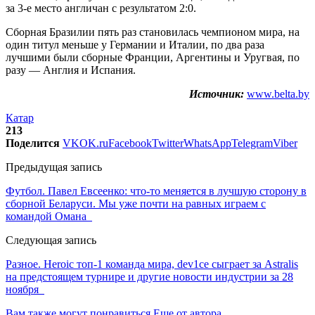
за 3-е место англичан с результатом 2:0.
Сборная Бразилии пять раз становилась чемпионом мира, на
один титул меньше у Германии и Италии, по два раза
лучшими были сборные Франции, Аргентины и Уругвая, по
разу — Англия и Испания.
Источник:
www.belta.by
Катар
213
Поделится
VK
OK.ru
Facebook
Twitter
WhatsApp
Telegram
Viber
Предыдущая запись
Футбол. Павел Евсеенко: что-то меняется в лучшую сторону в
сборной Беларуси. Мы уже почти на равных играем с
командой Омана
Следующая запись
Разное. Heroic топ-1 команда мира, dev1ce сыграет за Astralis
на предстоящем турнире и другие новости индустрии за 28
ноября
Вам также могут понравиться
Еще от автора