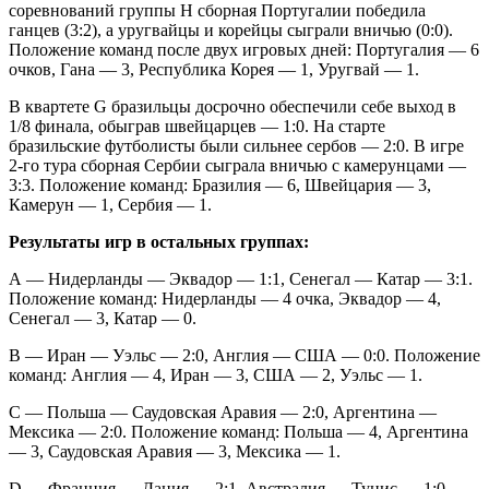
соревнований группы Н сборная Португалии победила
ганцев (3:2), а уругвайцы и корейцы сыграли вничью (0:0).
Положение команд после двух игровых дней: Португалия — 6
очков, Гана — 3, Республика Корея — 1, Уругвай — 1.
В квартете G бразильцы досрочно обеспечили себе выход в
1/8 финала, обыграв швейцарцев — 1:0. На старте
бразильские футболисты были сильнее сербов — 2:0. В игре
2-го тура сборная Сербии сыграла вничью с камерунцами —
3:3. Положение команд: Бразилия — 6, Швейцария — 3,
Камерун — 1, Сербия — 1.
Результаты игр в остальных группах:
А — Нидерланды — Эквадор — 1:1, Сенегал — Катар — 3:1.
Положение команд: Нидерланды — 4 очка, Эквадор — 4,
Сенегал — 3, Катар — 0.
В — Иран — Уэльс — 2:0, Англия — США — 0:0. Положение
команд: Англия — 4, Иран — 3, США — 2, Уэльс — 1.
С — Польша — Саудовская Аравия — 2:0, Аргентина —
Мексика — 2:0. Положение команд: Польша — 4, Аргентина
— 3, Саудовская Аравия — 3, Мексика — 1.
D — Франция — Дания — 2:1, Австралия — Тунис — 1:0.